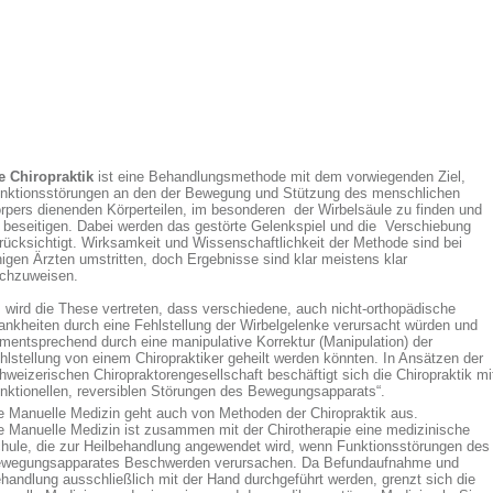
e Chiropraktik
ist eine Behandlungsmethode mit dem vorwiegenden Ziel,
nktionsstörungen an den der Bewegung und Stützung des menschlichen
rpers dienenden Körperteilen, im besonderen der Wirbelsäule zu finden und
 beseitigen. Dabei werden das gestörte Gelenkspiel und die Verschiebung
rücksichtigt. Wirksamkeit und Wissenschaftlichkeit der Methode sind bei
nigen Ärzten umstritten, doch Ergebnisse sind klar meistens klar
chzuweisen.
 wird die These vertreten, dass verschiedene, auch nicht-orthopädische
ankheiten durch eine Fehlstellung der Wirbelgelenke verursacht würden und
mentsprechend durch eine manipulative Korrektur (Manipulation) der
hlstellung von einem Chiropraktiker geheilt werden könnten. In Ansätzen der
hweizerischen Chiropraktorengesellschaft beschäftigt sich die Chiropraktik mi
unktionellen, reversiblen Störungen des Bewegungsapparats“.
e Manuelle Medizin geht auch von Methoden der Chiropraktik aus.
e Manuelle Medizin ist zusammen mit der Chirotherapie eine medizinische
hule, die zur Heilbehandlung angewendet wird, wenn Funktionsstörungen des
wegungsapparates Beschwerden verursachen. Da Befundaufnahme und
handlung ausschließlich mit der Hand durchgeführt werden, grenzt sich die