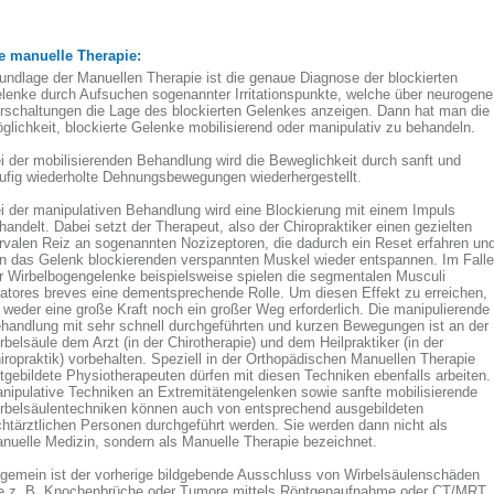
e manuelle Therapie:
undlage der Manuellen Therapie ist die genaue Diagnose der blockierten
lenke durch Aufsuchen sogenannter Irritationspunkte, welche über neurogene
rschaltungen die Lage des blockierten Gelenkes anzeigen. Dann hat man die
glichkeit, blockierte Gelenke mobilisierend oder manipulativ zu behandeln.
i der mobilisierenden Behandlung wird die Beweglichkeit durch sanft und
ufig wiederholte Dehnungsbewegungen wiederhergestellt.
i der manipulativen Behandlung wird eine Blockierung mit einem Impuls
handelt. Dabei setzt der Therapeut, also der Chiropraktiker einen gezielten
rvalen Reiz an sogenannten Nozizeptoren, die dadurch ein Reset erfahren un
n das Gelenk blockierenden verspannten Muskel wieder entspannen. Im Falle
r Wirbelbogengelenke beispielsweise spielen die segmentalen Musculi
tatores breves eine dementsprechende Rolle. Um diesen Effekt zu erreichen,
t weder eine große Kraft noch ein großer Weg erforderlich. Die manipulierende
handlung mit sehr schnell durchgeführten und kurzen Bewegungen ist an der
rbelsäule dem Arzt (in der Chirotherapie) und dem Heilpraktiker (in der
iropraktik) vorbehalten. Speziell in der Orthopädischen Manuellen Therapie
rtgebildete Physiotherapeuten dürfen mit diesen Techniken ebenfalls arbeiten.
nipulative Techniken an Extremitätengelenken sowie sanfte mobilisierende
rbelsäulentechniken können auch von entsprechend ausgebildeten
chtärztlichen Personen durchgeführt werden. Sie werden dann nicht als
nuelle Medizin, sondern als Manuelle Therapie bezeichnet.
lgemein ist der vorherige bildgebende Ausschluss von Wirbelsäulenschäden
e z. B. Knochenbrüche oder Tumore mittels Röntgenaufnahme oder CT/MRT