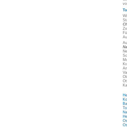
vo
To
Wi
St
Ch
Zo
Fü
Au
Au
Na
Ne
Sc
Mo
Kr
An
Va
Ol
Ot
Ka
He
Ko
Ba
To
Na
He
Os
Os