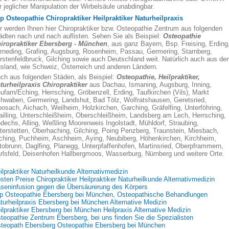
r jeglicher Manipulation der Wirbelsäule unabdingbar.
p Osteopathie Chiropraktiker Heilpraktiker Naturheilpraxis
r werden Ihnen hier Chiropraktiker bzw. Osteopathie Zentrum aus folgenden
ädten nach und nach auflisten. Sehen Sie als Beispiel:
Osteopathie
iropraktiker
Ebersberg - München
, aus ganz Bayern, Bsp. Freising, Erding
rneding, Grafing, Augsburg, Rosenheim, Passau, Germering, Starnberg,
rstenfeldbruck, Gilching sowie auch Deutschland weit. Natürlich auch aus de
sland, wie Schweiz, Österreich und anderen Ländern.
ch aus folgenden Städen, als Beispiel:
Osteopathie, Heilpraktiker,
turheilpraxis Chiropraktiker
aus Dachau, Ismaning, Augsburg, Inning,
ufarn/Eching, Herrsching, Gröbenzell, Erding, Taufkirchen (Vils), Markt
hwaben, Germering, Landshut, Bad Tölz, Wolfratshausen, Geretsried,
osach, Aichach, Weilheim, Holzkirchen, Garching, Gräfelfing, Unterföhring,
ailling, Unterschleißheim, Oberschleißheim, Landsberg am Lech, Herrsching,
dechs, Alling, Weßling Moorenweis Ingolstadt, Mühldorf, Straubing,
terstetten, Oberhaching, Gilching, Poing Penzberg, Traunstein, Miesbach,
ching, Puchheim, Aschheim, Aying, Neubiberg, Höhenkirchen, Kirchheim,
tobrunn, Daglfing, Planegg, Unterpfaffenhofen, Martinsried, Oberpframmern,
rlsfeld, Deisenhofen Hallbergmoos, Wasserburg, Nürnberg und weitere Orte.
ilpraktiker Naturheilkunde Alternativmedizin
sten Preise Chiropraktiker Heilpraktiker Naturheilkunde Alternativmedizin
seninfusion gegen die Übersäurerung des Körpers
p Osteopathie Ebersberg bei München, Osteopathische Behandlungen
turheilpraxis Ebersberg bei München Alternative Medizin
ilpraktiker Ebersberg bei München Heilpraxis Alternative Medizin
teopathie Zentrum Ebersberg, bei uns finden Sie die Spezialisten
teopath Ebersberg Osteopathie Ebersberg bei München