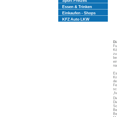
Sport Freizeit
Essen & Trinken
Einkaufen - Shops
KFZ Auto LKW
Di
Fu
Kö
zu
be
ei
na
Es
Kr
de
Fe
sc
„f
Di
Di
Sc
Be
Be