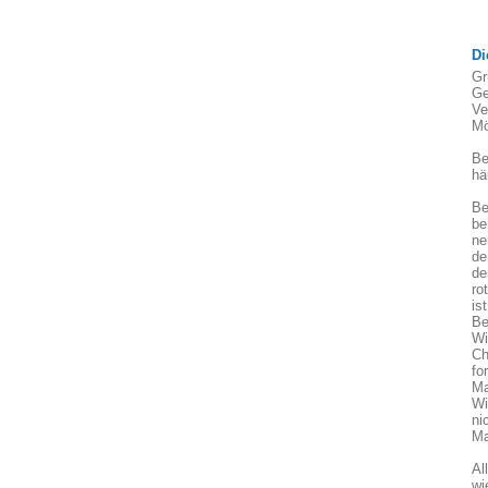
Di
Gr
Ge
Ve
Mö
Be
hä
Be
be
ne
de
de
ro
is
Be
Wi
Ch
fo
Ma
Wi
ni
Ma
Al
wi