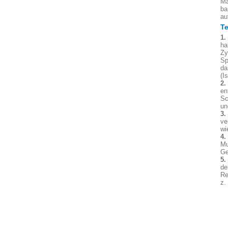
Ma
ba
au
Te
1.
ha
Zy
Sp
da
(I
2.
en
Sc
un
3.
ve
wi
4.
Mu
Ge
5.
de
Re
z.