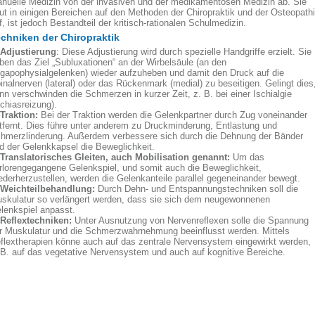
nuelle Medizin von der invasiven und der medikamentösen Medizin ab. Sie
ut in einigen Bereichen auf den Methoden der Chiropraktik und der Osteopath
f, ist jedoch Bestandteil der kritisch-rationalen Schulmedizin.
chniken der Chiropraktik
 Adjustierung
: Diese Adjustierung wird durch spezielle Handgriffe erzielt. Sie
ben das Ziel „Subluxationen“ an der Wirbelsäule (an den
gapophysialgelenken) wieder aufzuheben und damit den Druck auf die
inalnerven (lateral) oder das Rückenmark (medial) zu beseitigen. Gelingt dies
nn verschwinden die Schmerzen in kurzer Zeit, z. B. bei einer Ischialgie
schiasreizung).
 Traktion:
Bei der Traktion werden die Gelenkpartner durch Zug voneinander
tfernt. Dies führe unter anderem zu Druckminderung, Entlastung und
hmerzlinderung. Außerdem verbessere sich durch die Dehnung der Bänder
d der Gelenkkapsel die Beweglichkeit.
 Translatorisches Gleiten, auch Mobilisation genannt:
Um das
rlorengegangene Gelenkspiel, und somit auch die Beweglichkeit,
ederherzustellen, werden die Gelenkanteile parallel gegeneinander bewegt.
 Weichteilbehandlung:
Durch Dehn- und Entspannungstechniken soll die
skulatur so verlängert werden, dass sie sich dem neugewonnenen
lenkspiel anpasst.
 Reflextechniken:
Unter Ausnutzung von Nervenreflexen solle die Spannung
r Muskulatur und die Schmerzwahrnehmung beeinflusst werden. Mittels
flextherapien könne auch auf das zentrale Nervensystem eingewirkt werden,
 B. auf das vegetative Nervensystem und auch auf kognitive Bereiche.