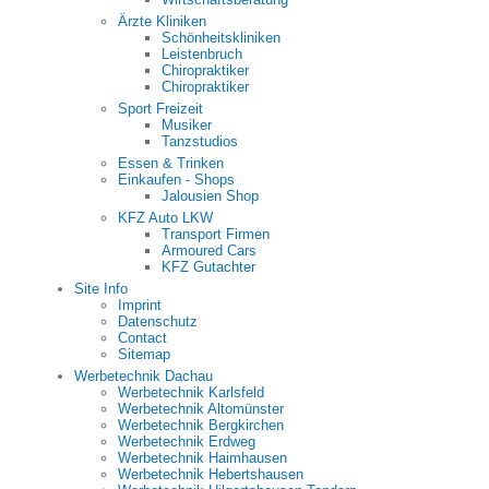
Ärzte Kliniken
Schönheitskliniken
Leistenbruch
Chiropraktiker
Chiropraktiker
Sport Freizeit
Musiker
Tanzstudios
Essen & Trinken
Einkaufen - Shops
Jalousien Shop
KFZ Auto LKW
Transport Firmen
Armoured Cars
KFZ Gutachter
Site Info
Imprint
Datenschutz
Contact
Sitemap
Werbetechnik Dachau
Werbetechnik Karlsfeld
Werbetechnik Altomünster
Werbetechnik Bergkirchen
Werbetechnik Erdweg
Werbetechnik Haimhausen
Werbetechnik Hebertshausen