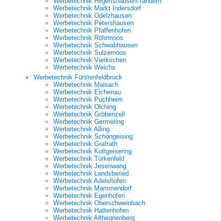
Werbetechnik Hilgertshausen-Tandern
Werbetechnik Markt Indersdorf
Werbetechnik Odelzhausen
Werbetechnik Petershausen
Werbetechnik Pfaffenhofen
Werbetechnik Röhrmoos
Werbetechnik Schwabhausen
Werbetechnik Sulzemoos
Werbetechnik Vierkirchen
Werbetechnik Weichs
Werbetechnik Fürstenfeldbruck
Werbetechnik Maisach
Werbetechnik Eichenau
Werbetechnik Puchheim
Werbetechnik Olching
Werbetechnik Gröbenzell
Werbetechnik Germering
Werbetechnik Alling
Werbetechnik Schöngeising
Werbetechnik Grafrath
Werbetechnik Kottgeisering
Werbetechnik Türkenfeld
Werbetechnik Jesenwang
Werbetechnik Landsberied
Werbetechnik Adelshofen
Werbetechnik Mammendorf
Werbetechnik Egenhofen
Werbetechnik Oberschweinbach
Werbetechnik Hattenhofen
Werbetechnik Althegnenberg