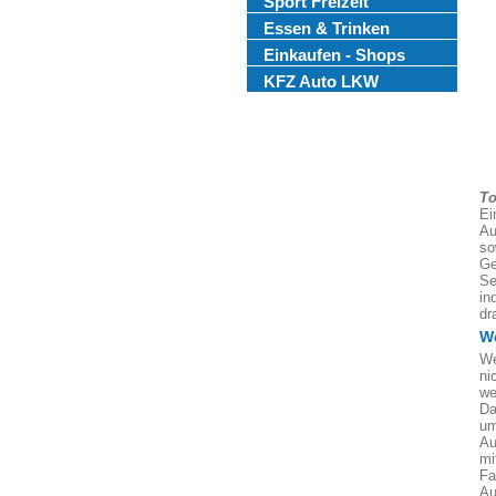
Sport Freizeit
Essen & Trinken
Einkaufen - Shops
KFZ Auto LKW
To
Ei
Au
so
Ge
Se
in
dr
We
We
ni
we
Da
um
Au
mi
Fa
Au