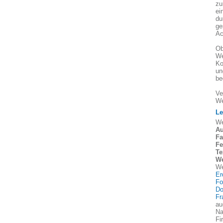
zu
ei
du
ge
Ac
Ob
We
Ko
un
be
Ve
We
Le
We
Au
Fa
Fe
Te
We
We
Er
Fo
Do
Fr
au
Na
Fi