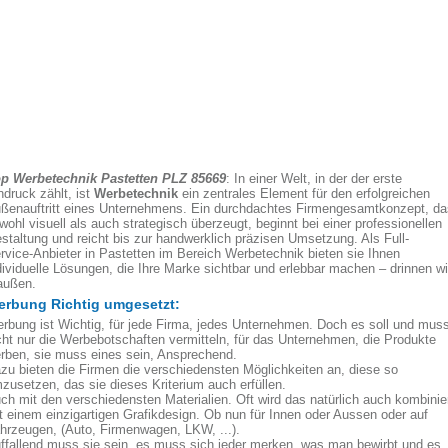
p Werbetechnik Pastetten PLZ 85669
: In einer Welt, in der der erste
ndruck zählt, ist
Werbetechnik
ein zentrales Element für den erfolgreichen
ßenauftritt eines Unternehmens. Ein durchdachtes Firmengesamtkonzept, da
wohl visuell als auch strategisch überzeugt, beginnt bei einer professionellen
staltung und reicht bis zur handwerklich präzisen Umsetzung. Als Full-
rvice-Anbieter in Pastetten im Bereich Werbetechnik bieten sie Ihnen
dividuelle Lösungen, die Ihre Marke sichtbar und erlebbar machen – drinnen w
außen.
rbung Richtig umgesetzt:
rbung ist Wichtig, für jede Firma, jedes Unternehmen. Doch es soll und mus
cht nur die Werbebotschaften vermitteln, für das Unternehmen, die Produkte
rben, sie muss eines sein, Ansprechend.
zu bieten die Firmen die verschiedensten Möglichkeiten an, diese so
zusetzen, das sie dieses Kriterium auch erfüllen.
ch mit den verschiedensten Materialien. Oft wird das natürlich auch kombinie
t einem einzigartigen Grafikdesign. Ob nun für Innen oder Aussen oder auf
hrzeugen, (Auto, Firmenwagen, LKW, ...).
ffallend muss sie sein, es muss sich jeder merken, was man bewirbt und es