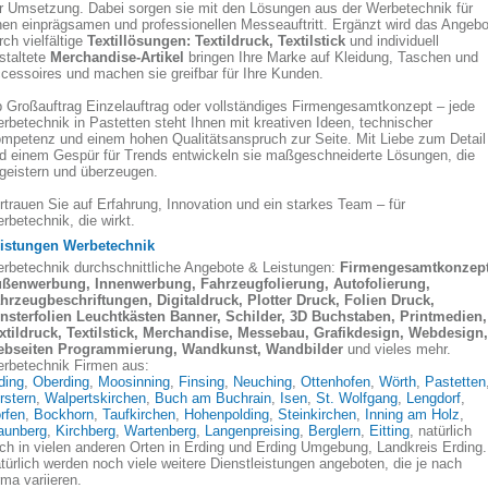
r Umsetzung. Dabei sorgen sie mit den Lösungen aus der Werbetechnik für
nen einprägsamen und professionellen Messeauftritt. Ergänzt wird das Angebo
rch vielfältige
Textillösungen: Textildruck, Textilstick
und individuell
staltete
Merchandise-Artikel
bringen Ihre Marke auf Kleidung, Taschen und
cessoires und machen sie greifbar für Ihre Kunden.
 Großauftrag Einzelauftrag oder vollständiges Firmengesamtkonzept – jede
rbetechnik in Pastetten steht Ihnen mit kreativen Ideen, technischer
mpetenz und einem hohen Qualitätsanspruch zur Seite. Mit Liebe zum Detail
d einem Gespür für Trends entwickeln sie maßgeschneiderte Lösungen, die
geistern und überzeugen.
rtrauen Sie auf Erfahrung, Innovation und ein starkes Team – für
rbetechnik, die wirkt.
istungen Werbetechnik
rbetechnik durchschnittliche Angebote & Leistungen:
Firmengesamtkonzept
ßenwerbung, Innenwerbung, Fahrzeugfolierung, Autofolierung,
hrzeugbeschriftungen, Digitaldruck, Plotter Druck, Folien Druck,
nsterfolien Leuchtkästen Banner, Schilder, 3D Buchstaben, Printmedien,
xtildruck, Textilstick, Merchandise, Messebau, Grafikdesign, Webdesign,
bseiten Programmierung, Wandkunst, Wandbilder
und vieles mehr.
rbetechnik Firmen aus:
ding
,
Oberding
,
Moosinning
,
Finsing
,
Neuching
,
Ottenhofen
,
Wörth
,
Pastetten
rstern
,
Walpertskirchen
,
Buch am Buchrain
,
Isen
,
St. Wolfgang
,
Lengdorf
,
rfen
,
Bockhorn
,
Taufkirchen
,
Hohenpolding
,
Steinkirchen
,
Inning am Holz
,
aunberg
,
Kirchberg
,
Wartenberg
,
Langenpreising
,
Berglern
,
Eitting
, natürlich
ch in vielen anderen Orten in Erding und Erding Umgebung, Landkreis Erding
türlich werden noch viele weitere Dienstleistungen angeboten, die je nach
rma variieren.