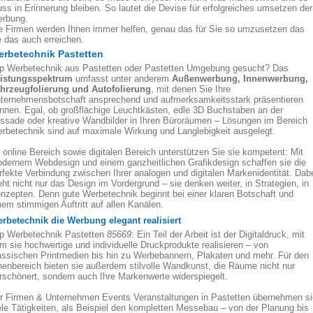
ss in Erinnerung bleiben. So lautet die Devise für erfolgreiches umsetzen der
rbung.
e Firmen werden Ihnen immer helfen, genau das für Sie so umzusetzen das
e das auch erreichen.
rbetechnik Pastetten
p Werbetechnik aus Pastetten oder Pastetten Umgebung gesucht? Das
istungsspektrum
umfasst unter anderem
Außenwerbung, Innenwerbung,
hrzeugfolierung und Autofolierung
, mit denen Sie Ihre
ternehmensbotschaft ansprechend und aufmerksamkeitsstark präsentieren
nnen. Egal, ob großflächige Leuchtkästen, edle 3D Buchstaben an der
ssade oder kreative Wandbilder in Ihren Büroräumen – Lösungen im Bereich
rbetechnik sind auf maximale Wirkung und Langlebigkeit ausgelegt.
 online Bereich sowie digitalen Bereich unterstützen Sie sie kompetent: Mit
dernem Webdesign und einem ganzheitlichen Grafikdesign schaffen sie die
rfekte Verbindung zwischen Ihrer analogen und digitalen Markenidentität. Dab
eht nicht nur das Design im Vordergrund – sie denken weiter, in Strategien, in
nzepten. Denn gute Werbetechnik beginnt bei einer klaren Botschaft und
nem stimmigen Auftritt auf allen Kanälen.
rbetechnik die Werbung elegant realisiert
p Werbetechnik Pastetten
85669
: Ein Teil der Arbeit ist der Digitaldruck, mit
m sie hochwertige und individuelle Druckprodukte realisieren – von
assischen Printmedien bis hin zu Werbebannern, Plakaten und mehr. Für den
nenbereich bieten sie außerdem stilvolle Wandkunst, die Räume nicht nur
rschönert, sondern auch Ihre Markenwerte widerspiegelt.
r Firmen & Unternehmen Events Veranstaltungen in Pastetten übernehmen si
ele Tätigkeiten, als Beispiel den kompletten Messebau – von der Planung bis