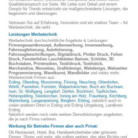
Qualitätsanspruch zur Seite. Mit Liebe zum Detail und einem
Gespür für Trends entwickeln sie maßgeschneiderte Lösungen, die
begeistern und überzeugen.
Vertrauen Sie auf Erfahrung, Innovation und ein starkes Team – für
Werbetechnik, die wirkt.
Leistungen Werbetechnik
Werbetechnik durchschnittliche Angebote & Leistungen:
Firmengesamtkonzept, Außenwerbung, Innenwerbung,
Fahrzeugfolierung, Autofolierung,
Fahrzeugbeschriftungen, Digitaldruck, Plotter Druck, Folien
Druck, Fensterfolien Leuchtkästen Banner, Schilder, 3D
Buchstaben, Printmedien, Textildruck, Textilstick,
Merchandise, Messebau, Grafikdesign, Webdesign, Webseiten
Programmierung, Wandkunst, Wandbilder
und vieles mehr.
Werbetechnik Firmen aus:
Erding
,
Oberding
,
Moosinning
,
Finsing
,
Neuching
,
Ottenhofen
,
Wörth
,
Pastetten
,
Forstern
,
Walpertskirchen
,
Buch am Buchrain
,
Isen
,
St. Wolfgang
,
Lengdorf
,
Dorfen
,
Bockhorn
,
Taufkirchen
,
Hohenpolding
,
Steinkirchen
,
Inning am Holz
,
Fraunberg
,
Kirchberg
,
Wartenberg
,
Langenpreising
,
Berglern
,
Eitting
, natürlich auch in
vielen anderen Orten in Erding und Erding Umgebung, Landkreis
Erding.
Natürlich werden noch viele weitere Dienstleistungen angeboten,
die je nach Firma variieren.
Werbung für Betriebe Firmen aber auch Privat:
Ob Restaurant, Hotel, Bar, Handwerksbetriebe oder grössere
Firmen, Shops und mehr, alle sollten werben, das aber Richtig und