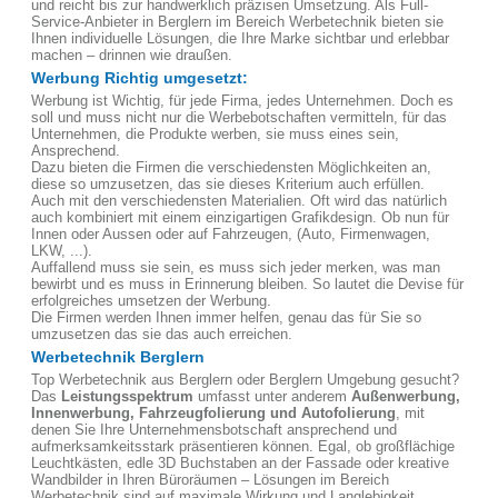
und reicht bis zur handwerklich präzisen Umsetzung. Als Full-
Service-Anbieter in Berglern im Bereich Werbetechnik bieten sie
Ihnen individuelle Lösungen, die Ihre Marke sichtbar und erlebbar
machen – drinnen wie draußen.
Werbung Richtig umgesetzt:
Werbung ist Wichtig, für jede Firma, jedes Unternehmen. Doch es
soll und muss nicht nur die Werbebotschaften vermitteln, für das
Unternehmen, die Produkte werben, sie muss eines sein,
Ansprechend.
Dazu bieten die Firmen die verschiedensten Möglichkeiten an,
diese so umzusetzen, das sie dieses Kriterium auch erfüllen.
Auch mit den verschiedensten Materialien. Oft wird das natürlich
auch kombiniert mit einem einzigartigen Grafikdesign. Ob nun für
Innen oder Aussen oder auf Fahrzeugen, (Auto, Firmenwagen,
LKW, ...).
Auffallend muss sie sein, es muss sich jeder merken, was man
bewirbt und es muss in Erinnerung bleiben. So lautet die Devise für
erfolgreiches umsetzen der Werbung.
Die Firmen werden Ihnen immer helfen, genau das für Sie so
umzusetzen das sie das auch erreichen.
Werbetechnik Berglern
Top Werbetechnik aus Berglern oder Berglern Umgebung gesucht?
Das
Leistungsspektrum
umfasst unter anderem
Außenwerbung,
Innenwerbung, Fahrzeugfolierung und Autofolierung
, mit
denen Sie Ihre Unternehmensbotschaft ansprechend und
aufmerksamkeitsstark präsentieren können. Egal, ob großflächige
Leuchtkästen, edle 3D Buchstaben an der Fassade oder kreative
Wandbilder in Ihren Büroräumen – Lösungen im Bereich
Werbetechnik sind auf maximale Wirkung und Langlebigkeit