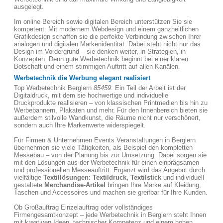
ausgelegt.
Im online Bereich sowie digitalen Bereich unterstützen Sie sie
kompetent: Mit modernem Webdesign und einem ganzheitlichen
Grafikdesign schaffen sie die perfekte Verbindung zwischen Ihrer
analogen und digitalen Markenidentität. Dabei steht nicht nur das
Design im Vordergrund – sie denken weiter, in Strategien, in
Konzepten. Denn gute Werbetechnik beginnt bei einer klaren
Botschaft und einem stimmigen Auftritt auf allen Kanälen.
Werbetechnik die Werbung elegant realisiert
Top Werbetechnik Berglern
85459
: Ein Teil der Arbeit ist der
Digitaldruck, mit dem sie hochwertige und individuelle
Druckprodukte realisieren – von klassischen Printmedien bis hin zu
Werbebannern, Plakaten und mehr. Für den Innenbereich bieten sie
außerdem stilvolle Wandkunst, die Räume nicht nur verschönert,
sondern auch Ihre Markenwerte widerspiegelt.
Für Firmen & Unternehmen Events Veranstaltungen in Berglern
übernehmen sie viele Tätigkeiten, als Beispiel den kompletten
Messebau – von der Planung bis zur Umsetzung. Dabei sorgen sie
mit den Lösungen aus der Werbetechnik für einen einprägsamen
und professionellen Messeauftritt. Ergänzt wird das Angebot durch
vielfältige
Textillösungen: Textildruck, Textilstick
und individuell
gestaltete
Merchandise-Artikel
bringen Ihre Marke auf Kleidung,
Taschen und Accessoires und machen sie greifbar für Ihre Kunden.
Ob Großauftrag Einzelauftrag oder vollständiges
Firmengesamtkonzept – jede Werbetechnik in Berglern steht Ihnen
mit kreativen Ideen, technischer Kompetenz und einem hohen