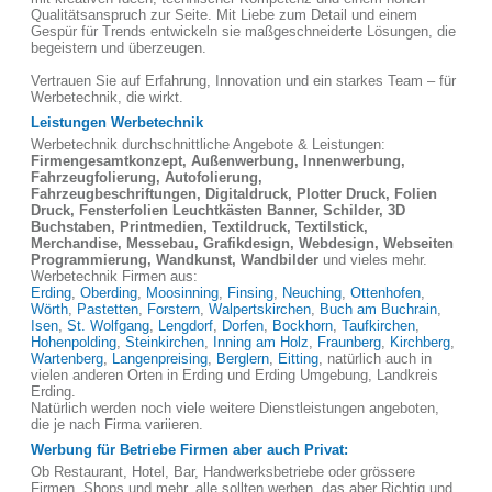
Qualitätsanspruch zur Seite. Mit Liebe zum Detail und einem
Gespür für Trends entwickeln sie maßgeschneiderte Lösungen, die
begeistern und überzeugen.
Vertrauen Sie auf Erfahrung, Innovation und ein starkes Team – für
Werbetechnik, die wirkt.
Leistungen Werbetechnik
Werbetechnik durchschnittliche Angebote & Leistungen:
Firmengesamtkonzept, Außenwerbung, Innenwerbung,
Fahrzeugfolierung, Autofolierung,
Fahrzeugbeschriftungen, Digitaldruck, Plotter Druck, Folien
Druck, Fensterfolien Leuchtkästen Banner, Schilder, 3D
Buchstaben, Printmedien, Textildruck, Textilstick,
Merchandise, Messebau, Grafikdesign, Webdesign, Webseiten
Programmierung, Wandkunst, Wandbilder
und vieles mehr.
Werbetechnik Firmen aus:
Erding
,
Oberding
,
Moosinning
,
Finsing
,
Neuching
,
Ottenhofen
,
Wörth
,
Pastetten
,
Forstern
,
Walpertskirchen
,
Buch am Buchrain
,
Isen
,
St. Wolfgang
,
Lengdorf
,
Dorfen
,
Bockhorn
,
Taufkirchen
,
Hohenpolding
,
Steinkirchen
,
Inning am Holz
,
Fraunberg
,
Kirchberg
,
Wartenberg
,
Langenpreising
,
Berglern
,
Eitting
, natürlich auch in
vielen anderen Orten in Erding und Erding Umgebung, Landkreis
Erding.
Natürlich werden noch viele weitere Dienstleistungen angeboten,
die je nach Firma variieren.
Werbung für Betriebe Firmen aber auch Privat:
Ob Restaurant, Hotel, Bar, Handwerksbetriebe oder grössere
Firmen, Shops und mehr, alle sollten werben, das aber Richtig und