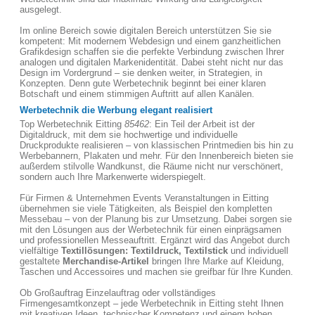
ausgelegt.
Im online Bereich sowie digitalen Bereich unterstützen Sie sie
kompetent: Mit modernem Webdesign und einem ganzheitlichen
Grafikdesign schaffen sie die perfekte Verbindung zwischen Ihrer
analogen und digitalen Markenidentität. Dabei steht nicht nur das
Design im Vordergrund – sie denken weiter, in Strategien, in
Konzepten. Denn gute Werbetechnik beginnt bei einer klaren
Botschaft und einem stimmigen Auftritt auf allen Kanälen.
Werbetechnik die Werbung elegant realisiert
Top Werbetechnik Eitting
85462
: Ein Teil der Arbeit ist der
Digitaldruck, mit dem sie hochwertige und individuelle
Druckprodukte realisieren – von klassischen Printmedien bis hin zu
Werbebannern, Plakaten und mehr. Für den Innenbereich bieten sie
außerdem stilvolle Wandkunst, die Räume nicht nur verschönert,
sondern auch Ihre Markenwerte widerspiegelt.
Für Firmen & Unternehmen Events Veranstaltungen in Eitting
übernehmen sie viele Tätigkeiten, als Beispiel den kompletten
Messebau – von der Planung bis zur Umsetzung. Dabei sorgen sie
mit den Lösungen aus der Werbetechnik für einen einprägsamen
und professionellen Messeauftritt. Ergänzt wird das Angebot durch
vielfältige
Textillösungen: Textildruck, Textilstick
und individuell
gestaltete
Merchandise-Artikel
bringen Ihre Marke auf Kleidung,
Taschen und Accessoires und machen sie greifbar für Ihre Kunden.
Ob Großauftrag Einzelauftrag oder vollständiges
Firmengesamtkonzept – jede Werbetechnik in Eitting steht Ihnen
mit kreativen Ideen, technischer Kompetenz und einem hohen