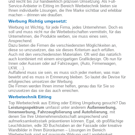
und reicht bis zur handwerklich präzisen Umsetzung. Als Full-
Service-Anbieter in Eitting im Bereich Werbetechnik bieten sie
Ihnen individuelle Lösungen, die Ihre Marke sichtbar und erlebbar
machen – drinnen wie draußen.
Werbung Richtig umgesetzt:
Werbung ist Wichtig, für jede Firma, jedes Unternehmen. Doch es
soll und muss nicht nur die Werbebotschaften vermitteln, für das
Unternehmen, die Produkte werben, sie muss eines sein,
Ansprechend.
Dazu bieten die Firmen die verschiedensten Möglichkeiten an,
diese so umzusetzen, das sie dieses Kriterium auch erfüllen.
Auch mit den verschiedensten Materialien. Oft wird das natürlich
auch kombiniert mit einem einzigartigen Grafikdesign. Ob nun für
Innen oder Aussen oder auf Fahrzeugen, (Auto, Firmenwagen,
LKW, ...).
Auffallend muss sie sein, es muss sich jeder merken, was man
bewirbt und es muss in Erinnerung bleiben. So lautet die Devise für
erfolgreiches umsetzen der Werbung.
Die Firmen werden Ihnen immer helfen, genau das für Sie so
umzusetzen das sie das auch erreichen.
Werbetechnik Eitting
Top Werbetechnik aus Eitting oder Eitting Umgebung gesucht? Das
Leistungsspektrum
umfasst unter anderem
Außenwerbung,
Innenwerbung, Fahrzeugfolierung und Autofolierung
, mit
denen Sie Ihre Unternehmensbotschaft ansprechend und
aufmerksamkeitsstark präsentieren können. Egal, ob großflächige
Leuchtkästen, edle 3D Buchstaben an der Fassade oder kreative
Wandbilder in Ihren Büroräumen – Lösungen im Bereich
Werbetechnik sind auf maximale Wirkung und Langlebigkeit