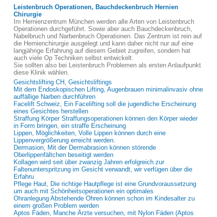
Leistenbruch Operationen, Bauchdeckenbruch Hernien
Chirurgie
Im Hernienzentrum München werden alle Arten von Leistenbruch
Operationen durchgeführt. Sowie aber auch Bauchdeckenbruch,
Nabelbruch und Narbenbruch Operationen. Das Zentrum ist rein auf
die Hernienchirurgie ausgelegt und kann daher nicht nur auf eine
langjährige Erfahrung auf diesem Gebiet zugreifen, sondern hat
auch viele Op Techniken selbst entwickelt.
Sie sollten also bei Leistenbruch Problemen als ersten Anlaufpunkt
diese Klinik wählen.
Gesichtslifting CH, Gesichtsliftings
Mit dem Endoskopischen Lifting, Augenbrauen minimalinvasiv ohne
auffällige Narben durchführen
Facelift Schweiz, Ein Facelifting soll die jugendliche Erscheinung
eines Gesichtes herstellen
Straffung Körper Straffungsoperationen können den Körper wieder
in Form bringen, ein straffe Erscheinung
Lippen, Möglichkeiten, Volle Lippen können durch eine
Lippenvergrößerung erreicht werden.
Dermasion, Mit der Dermabrasion können störende
Oberlippenfältchen beseitigt werden
Kollagen wird seit über zwanzig Jahren erfolgreich zur
Faltenunterspritzung im Gesicht verwandt, wir verfügen über die
Erfahru
Pflege Haut, Die richtige Hautpflege ist eine Grundvoraussetzung
um auch mit Schönheitsoperationen ein optimales
Ohranlegung Abstehende Ohren können schon im Kindesalter zu
einem großen Problem werden
Aptos Fäden, Manche Ärzte versuchen, mit Nylon Fäden (Aptos