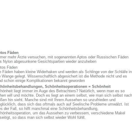
tos Fäden
mer mehr Ärzte versuchen, mit sogenannten Aptos oder Russischen Fäden
s Nylon abgesunkene Gesichtspartien wieder anzuheben
tos Fäden
e Fäden haben kleine Widerhaken und werden als Schlinge von der Schläfe in
e Wange gelegt. Wissenschaftlich abgesichert ist die Methode nicht und es
nd schon einige Komplikationen bekannt geworden
hönheitsbehandlungen, Schönheitsoperationen = Schönheit
hönheit liegt immer im Auge des Betrachters? Natürlich, wenn man es so
hen will und möchte. Doch es liegt an einem selbst, wie man sich selbst nac
ßen hin sieht. Manche sind mit Ihrem Aussehen so unzufrieden und
glücklich, dass sich das oftmals auch auf Seelische Probleme umwälzt. Ist
es der Fall, so hilft manchmal eine Schönheitsbehandlung,
hönheitsoperation, um das Aussehen zu verbessern, verschiedene Makel
seitigt, so dass man sich selbst wieder Wohl fühlt.