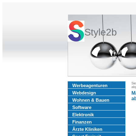
Style2b
Sie
Werbeagenturen
ab
Webdesign
M
a
Wohnen & Bauen
Software
Elektronik
Finanzen
Ärzte Kliniken