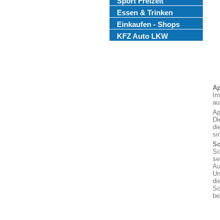
Sport Freizeit
Essen & Trinken
Einkaufen - Shops
KFZ Auto LKW
Ap
Im
au
Ap
Di
di
si
Sc
Sc
se
Au
Un
di
Sc
be