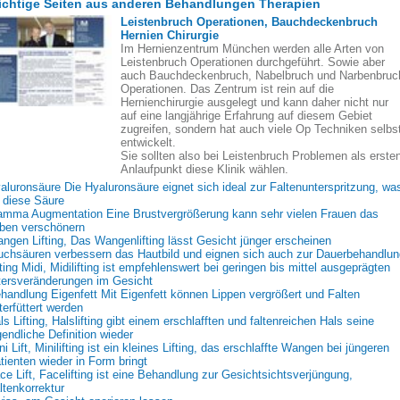
chtige Seiten aus anderen Behandlungen Therapien
Leistenbruch Operationen, Bauchdeckenbruch
Hernien Chirurgie
Im Hernienzentrum München werden alle Arten von
Leistenbruch Operationen durchgeführt. Sowie aber
auch Bauchdeckenbruch, Nabelbruch und Narbenbruc
Operationen. Das Zentrum ist rein auf die
Hernienchirurgie ausgelegt und kann daher nicht nur
auf eine langjährige Erfahrung auf diesem Gebiet
zugreifen, sondern hat auch viele Op Techniken selbs
entwickelt.
Sie sollten also bei Leistenbruch Problemen als erste
Anlaufpunkt diese Klinik wählen.
aluronsäure Die Hyaluronsäure eignet sich ideal zur Faltenunterspritzung, wa
t diese Säure
mma Augmentation Eine Brustvergrößerung kann sehr vielen Frauen das
ben verschönern
ngen Lifting, Das Wangenlifting lässt Gesicht jünger erscheinen
uchsäuren verbessern das Hautbild und eignen sich auch zur Dauerbehandlun
fting Midi, Midilifting ist empfehlenswert bei geringen bis mittel ausgeprägten
tersveränderungen im Gesicht
handlung Eigenfett Mit Eigenfett können Lippen vergrößert und Falten
terfüttert werden
ls Lifting, Halslifting gibt einem erschlafften und faltenreichen Hals seine
gendliche Definition wieder
ni Lift, Minilifting ist ein kleines Lifting, das erschlaffte Wangen bei jüngeren
tienten wieder in Form bringt
ce Lift, Facelifting ist eine Behandlung zur Gesichtsichtsverjüngung,
ltenkorrektur