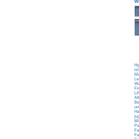
Wi
Hy
is
Ma
Le
Wa
Fr
Li
Al
Be
un
Ha
ju
Mi
Pa
Fa
Fa