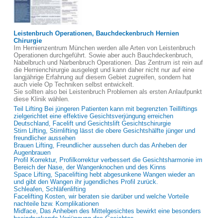
Leistenbruch Operationen, Bauchdeckenbruch Hernien
Chirurgie
Im Hernienzentrum München werden alle Arten von Leistenbruch
Operationen durchgeführt. Sowie aber auch Bauchdeckenbruch,
Nabelbruch und Narbenbruch Operationen. Das Zentrum ist rein auf
die Hernienchirurgie ausgelegt und kann daher nicht nur auf eine
langjährige Erfahrung auf diesem Gebiet zugreifen, sondern hat
auch viele Op Techniken selbst entwickelt.
Sie sollten also bei Leistenbruch Problemen als ersten Anlaufpunkt
diese Klinik wählen.
Teil Lifting Bei jüngeren Patienten kann mit begrenzten Teilliftings
zielgerichtet eine effektive Gesichtsverjüngung erreichen
Deutschland, Facelift und Gesichtslift Gesichtschirurgie
Stirn Lifting, Stirnlifting lässt die obere Gesichtshälfte jünger und
freundlicher aussehen
Brauen Lifting, Freundlicher aussehen durch das Anheben der
Augenbrauen
Profil Korrektur, Profilkorrektur verbessert die Gesichtsharmonie im
Bereich der Nase, der Wangenknochen und des Kinns
Space Lifting, Spacelifting hebt abgesunkene Wangen wieder an
und gibt den Wangen ihr jugendliches Profil zurück.
Schleafen, Schläfenlifting
Facelifting Kosten, wir beraten sie darüber und welche Vorteile
nachteile bzw. Komplikationen
Midface, Das Anheben des Mittelgesichtes bewirkt eine besonders