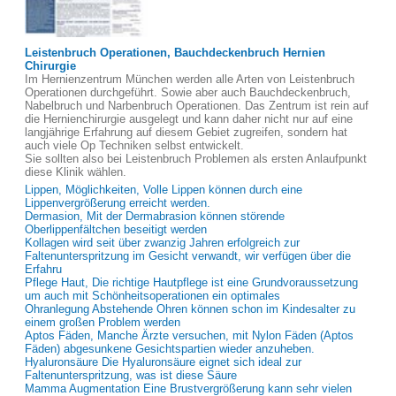
Leistenbruch Operationen, Bauchdeckenbruch Hernien
Chirurgie
Im Hernienzentrum München werden alle Arten von Leistenbruch
Operationen durchgeführt. Sowie aber auch Bauchdeckenbruch,
Nabelbruch und Narbenbruch Operationen. Das Zentrum ist rein auf
die Hernienchirurgie ausgelegt und kann daher nicht nur auf eine
langjährige Erfahrung auf diesem Gebiet zugreifen, sondern hat
auch viele Op Techniken selbst entwickelt.
Sie sollten also bei Leistenbruch Problemen als ersten Anlaufpunkt
diese Klinik wählen.
Lippen, Möglichkeiten, Volle Lippen können durch eine
Lippenvergrößerung erreicht werden.
Dermasion, Mit der Dermabrasion können störende
Oberlippenfältchen beseitigt werden
Kollagen wird seit über zwanzig Jahren erfolgreich zur
Faltenunterspritzung im Gesicht verwandt, wir verfügen über die
Erfahru
Pflege Haut, Die richtige Hautpflege ist eine Grundvoraussetzung
um auch mit Schönheitsoperationen ein optimales
Ohranlegung Abstehende Ohren können schon im Kindesalter zu
einem großen Problem werden
Aptos Fäden, Manche Ärzte versuchen, mit Nylon Fäden (Aptos
Fäden) abgesunkene Gesichtspartien wieder anzuheben.
Hyaluronsäure Die Hyaluronsäure eignet sich ideal zur
Faltenunterspritzung, was ist diese Säure
Mamma Augmentation Eine Brustvergrößerung kann sehr vielen