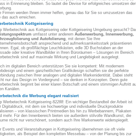
ss in Erinnerung bleiben. So lautet die Devise für erfolgreiches umsetzen der
rbung.
e Firmen werden Ihnen immer helfen, genau das für Sie so umzusetzen das
e das auch erreichen.
rbetechnik Kottgeisering
p Werbetechnik aus Kottgeisering oder Kottgeisering Umgebung gesucht? Da
istungsspektrum
umfasst unter anderem
Außenwerbung, Innenwerbung,
hrzeugfolierung und Autofolierung
, mit denen Sie Ihre
ternehmensbotschaft ansprechend und aufmerksamkeitsstark präsentieren
nnen. Egal, ob großflächige Leuchtkästen, edle 3D Buchstaben an der
ssade oder kreative Wandbilder in Ihren Büroräumen – Lösungen im Bereich
rbetechnik sind auf maximale Wirkung und Langlebigkeit ausgelegt.
ch im digitalen Bereich unterstützen Sie sie kompetent: Mit modernem
bdesign und einem ganzheitlichen Grafikdesign schaffen sie die perfekte
rbindung zwischen Ihrer analogen und digitalen Markenidentität. Dabei steht
cht nur das Design im Vordergrund – sie denken in Konzepten. Denn gute
rbetechnik beginnt bei einer klaren Botschaft und einem stimmigen Auftritt a
len Kanälen.
rbetechnik die Werbung elegant realisiert
p Werbetechnik Kottgeisering
82288
: Ein wichtiger Bestandteil der Arbeit ist
r Digitaldruck, mit dem sie hochwertige und individuelle Druckprodukte
alisieren – von klassischen Printmedien bis hin zu Werbebannern, Plakaten
d mehr. Für den Innenbereich bieten sie außerdem stilvolle Wandkunst, die
ume nicht nur verschönert, sondern auch Ihre Markenwerte widerspiegelt.
r Events und Veranstaltungen in Kottgeisering übernehmen sie oft viele
tigkeiten, als Beispiel den kompletten Messebau – von der Planung bis zur