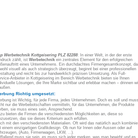
p Werbetechnik Kottgeisering PLZ 82288
: In einer Welt, in der der erste
ndruck zählt, ist
Werbetechnik
ein zentrales Element für den erfolgreichen
ßenauftritt eines Unternehmens. Ein durchdachtes Firmengesamtkonzept, da
wohl visuell als auch strategisch überzeugt, beginnt bei einer professionellen
staltung und reicht bis zur handwerklich präzisen Umsetzung. Als Full-
rvice-Anbieter in Kottgeisering im Bereich Werbetechnik bieten sie Ihnen
dividuelle Lösungen, die Ihre Marke sichtbar und erlebbar machen – drinnen w
außen.
rbung Richtig umgesetzt:
rbung ist Wichtig, für jede Firma, jedes Unternehmen. Doch es soll und mus
cht nur die Werbebotschaften vermitteln, für das Unternehmen, die Produkte
rben, sie muss eines sein, Ansprechend.
zu bieten die Firmen die verschiedensten Möglichkeiten an, diese so
zusetzen, das sie dieses Kriterium auch erfüllen.
ch mit den verschiedensten Materialien. Oft wird das natürlich auch kombinie
t einem einzigartigen Grafikdesign. Ob nun für Innen oder Aussen oder auf
hrzeugen, (Auto, Firmenwagen, LKW, ...).
ffallend muss sie sein, es muss sich jeder merken, was man bewirbt und es