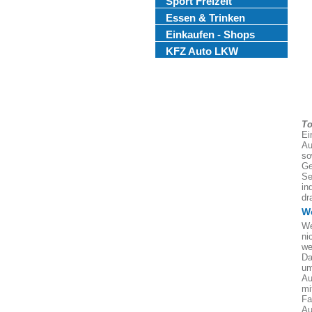
Sport Freizeit
Essen & Trinken
Einkaufen - Shops
KFZ Auto LKW
To
Ei
Au
so
Ge
Se
in
dr
We
We
ni
we
Da
um
Au
mi
Fa
Au