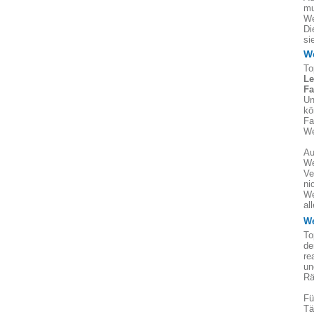
mu
We
Di
si
We
To
Le
Fa
Un
kö
Fa
We
Au
We
Ve
ni
We
al
We
To
de
re
un
Rä
Fü
Tä