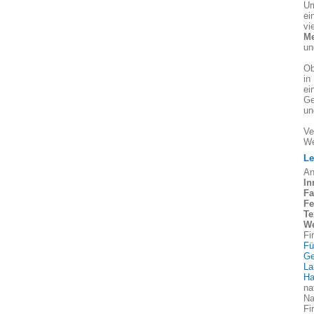
Um
ei
vi
Me
un
Ob
in
ei
Ge
un
Ve
We
Le
An
In
Fa
Fe
Te
We
Fi
Fü
Ge
La
Ha
na
Na
Fi