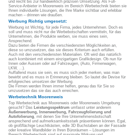
und reicht bis zur handwerklich präzisen Umsetzung. Als Full-
Service-Anbieter in Moorenweis im Bereich Werbetechnik bieten sie
Ihnen individuelle Lösungen, die Ihre Marke sichtbar und erlebbar
machen – drinnen wie draußen.
Werbung Richtig umgesetzt:
Werbung ist Wichtig, für jede Firma, jedes Unternehmen. Doch es
soll und muss nicht nur die Werbebotschaften vermitteln, für das
Unternehmen, die Produkte werben, sie muss eines sein,
Ansprechend.
Dazu bieten die Firmen die verschiedensten Möglichkeiten an,
diese so umzusetzen, das sie dieses Kriterium auch erfüllen.
Auch mit den verschiedensten Materialien. Oft wird das natürlich
auch kombiniert mit einem einzigartigen Grafikdesign. Ob nun für
Innen oder Aussen oder auf Fahrzeugen, (Auto, Firmenwagen,
LKW, ...).
Auffallend muss sie sein, es muss sich jeder merken, was man
bewirbt und es muss in Erinnerung bleiben. So lautet die Devise für
erfolgreiches umsetzen der Werbung.
Die Firmen werden Ihnen immer helfen, genau das für Sie so
umzusetzen das sie das auch erreichen.
Werbetechnik Moorenweis
Top Werbetechnik aus Moorenweis oder Moorenweis Umgebung
gesucht? Das
Leistungsspektrum
umfasst unter anderem
Außenwerbung, Innenwerbung, Fahrzeugfolierung und
Autofolierung
, mit denen Sie Ihre Unternehmensbotschaft
ansprechend und aufmerksamkeitsstark präsentieren können. Egal,
ob großflächige Leuchtkästen, edle 3D Buchstaben an der Fassade
oder kreative Wandbilder in Ihren Büroräumen – Lösungen im
Bereich Werbetechnik sind auf maximale Wirkung und