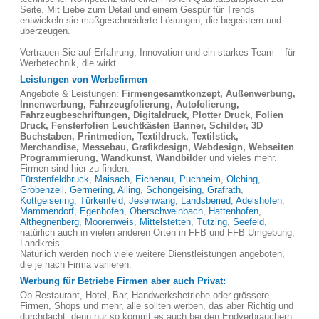
Seite. Mit Liebe zum Detail und einem Gespür für Trends
entwickeln sie maßgeschneiderte Lösungen, die begeistern und
überzeugen.
Vertrauen Sie auf Erfahrung, Innovation und ein starkes Team – für
Werbetechnik, die wirkt.
Leistungen von Werbefirmen
Angebote & Leistungen:
Firmengesamtkonzept, Außenwerbung,
Innenwerbung, Fahrzeugfolierung, Autofolierung,
Fahrzeugbeschriftungen, Digitaldruck, Plotter Druck, Folien
Druck, Fensterfolien Leuchtkästen Banner, Schilder, 3D
Buchstaben, Printmedien, Textildruck, Textilstick,
Merchandise, Messebau, Grafikdesign, Webdesign, Webseiten
Programmierung, Wandkunst, Wandbilder
und vieles mehr.
Firmen sind hier zu finden:
Fürstenfeldbruck
,
Maisach
,
Eichenau
,
Puchheim
,
Olching
,
Gröbenzell
,
Germering
,
Alling
,
Schöngeising
,
Grafrath
,
Kottgeisering
,
Türkenfeld
,
Jesenwang
,
Landsberied
,
Adelshofen
,
Mammendorf
,
Egenhofen
,
Oberschweinbach
,
Hattenhofen
,
Althegnenberg
,
Moorenweis
,
Mittelstetten
,
Tutzing
,
Seefeld
,
natürlich auch in vielen anderen Orten in FFB und FFB Umgebung,
Landkreis.
Natürlich werden noch viele weitere Dienstleistungen angeboten,
die je nach Firma variieren.
Werbung für Betriebe Firmen aber auch Privat:
Ob Restaurant, Hotel, Bar, Handwerksbetriebe oder grössere
Firmen, Shops und mehr, alle sollten werben, das aber Richtig und
durchdacht, denn nur so kommt es auch bei den Endverbrauchern