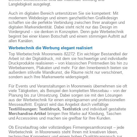
Langlebigkeit ausgelegt.
Auch im digitalen Bereich unterstützen Sie sie kompetent: Mit
modernem Webdesign und einem ganzheitlichen Grafikdesign
schaffen sie die perfekte Verbindung zwischen Ihrer analogen und
digitalen Markenidentität. Dabei steht nicht nur das Design im
Vordergrund – sie denken in Konzepten. Denn gute Werbetechnik
beginnt bei einer klaren Botschaft und einem stimmigen Auftritt auf
allen Kanälen.
Werbetechnik die Werbung elegant realisiert
Top Werbetechnik Moorenweis
82272
: Ein wichtiger Bestandteil der
Arbeit ist der Digitaldruck, mit dem sie hochwertige und individuelle
Druckprodukte realisieren – von klassischen Printmedien bis hin zu
Werbebannern, Plakaten und mehr. Für den Innenbereich bieten sie
außerdem stilvolle Wandkunst, die Räume nicht nur verschönert,
sondern auch Ihre Markenwerte widerspiegelt.
Für Events und Veranstaltungen in Moorenweis übernehmen sie oft
viele Tätigkeiten, als Beispiel den kompletten Messebau – von der
Planung bis zur Umsetzung. Dabei sorgen sie mit den Lösungen
aus der Werbetechnik für einen einprägsamen und professionellen
Messeauftritt. Ergänzt wird das Angebot durch vielfältige
Textillösungen: Textildruck, Textilstick
und individuell gestaltete
Merchandise-Artikel
bringen Ihre Marke auf Kleidung, Taschen
und Accessoires und machen sie greifbar für Ihre Kunden.
Ob Einzelauftrag oder vollständiges Firmengesamtkonzept – jede
Werbetechnik in Moorenweis steht Ihnen mit kreativen Ideen,
technischer Kompetenz und einem hohen Qualitätsanspruch zur