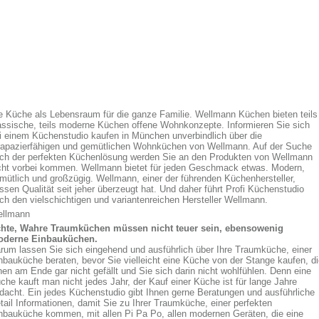
e Küche als Lebensraum für die ganze Familie. Wellmann Küchen bieten teils
assische, teils moderne Küchen offene Wohnkonzepte. Informieren Sie sich
i einem Küchenstudio kaufen in München unverbindlich über die
rapazierfähigen und gemütlichen Wohnküchen von Wellmann. Auf der Suche
ch der perfekten Küchenlösung werden Sie an den Produkten von Wellmann
cht vorbei kommen. Wellmann bietet für jeden Geschmack etwas. Modern,
mütlich und großzügig. Wellmann, einer der führenden Küchenhersteller,
ssen Qualität seit jeher überzeugt hat. Und daher führt Profi Küchenstudio
ch den vielschichtigen und variantenreichen Hersteller Wellmann.
llmann
hte, Wahre Traumküchen müssen nicht teuer sein, ebensowenig
derne Einbauküchen.
rum lassen Sie sich eingehend und ausführlich über Ihre Traumküche, einer
nbauküche beraten, bevor Sie vielleicht eine Küche von der Stange kaufen, d
nen am Ende gar nicht gefällt und Sie sich darin nicht wohlfühlen. Denn eine
che kauft man nicht jedes Jahr, der Kauf einer Küche ist für lange Jahre
dacht. Ein jedes Küchenstudio gibt Ihnen gerne Beratungen und ausführliche
tail Informationen, damit Sie zu Ihrer Traumküche, einer perfekten
nbauküche kommen, mit allen Pi Pa Po, allen modernen Geräten, die eine