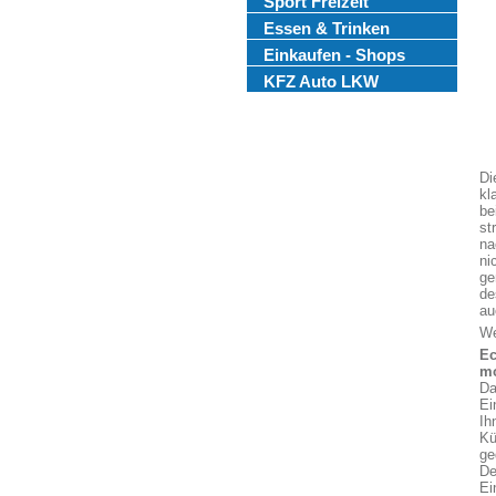
Sport Freizeit
Essen & Trinken
Einkaufen - Shops
KFZ Auto LKW
Di
kl
be
st
na
ni
ge
de
au
We
Ec
mo
Da
Ei
Ih
Kü
ge
De
Ei