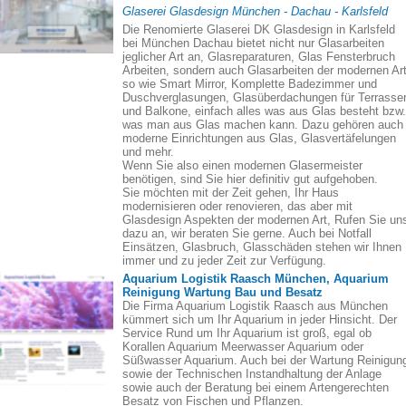
Glaserei Glasdesign München - Dachau - Karlsfeld
Die Renomierte Glaserei DK Glasdesign in Karlsfeld
bei München Dachau bietet nicht nur Glasarbeiten
jeglicher Art an, Glasreparaturen, Glas Fensterbruch
Arbeiten, sondern auch Glasarbeiten der modernen Art
so wie Smart Mirror, Komplette Badezimmer und
Duschverglasungen, Glasüberdachungen für Terrasse
und Balkone, einfach alles was aus Glas besteht bzw.
was man aus Glas machen kann. Dazu gehören auch
moderne Einrichtungen aus Glas, Glasvertäfelungen
und mehr.
Wenn Sie also einen modernen Glasermeister
benötigen, sind Sie hier definitiv gut aufgehoben.
Sie möchten mit der Zeit gehen, Ihr Haus
modernisieren oder renovieren, das aber mit
Glasdesign Aspekten der modernen Art, Rufen Sie un
dazu an, wir beraten Sie gerne. Auch bei Notfall
Einsätzen, Glasbruch, Glasschäden stehen wir Ihnen
immer und zu jeder Zeit zur Verfügung.
Aquarium Logistik Raasch München, Aquarium
Reinigung Wartung Bau und Besatz
Die Firma Aquarium Logistik Raasch aus München
kümmert sich um Ihr Aquarium in jeder Hinsicht. Der
Service Rund um Ihr Aquarium ist groß, egal ob
Korallen Aquarium Meerwasser Aquarium oder
Süßwasser Aquarium. Auch bei der Wartung Reinigun
sowie der Technischen Instandhaltung der Anlage
sowie auch der Beratung bei einem Artengerechten
Besatz von Fischen und Pflanzen.