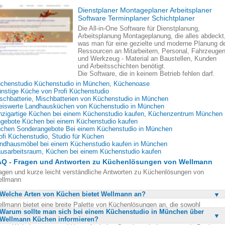
Dienstplaner Montageplaner Arbeitsplaner
Software Terminplaner Schichtplaner
Die All-in-One Software für Dienstplanung,
Arbeitsplanung Montageplanung, die alles abdeckt
was man für eine gezielte und moderne Planung d
Ressourcen an Mitarbeitern, Personal, Fahrzeuge
und Werkzeug - Material an Baustellen, Kunden
und Arbeitsschichten benötigt.
Die Software, die in keinem Betrieb fehlen darf.
chenstudio Küchenstudio in München, Küchenoase
nstige Küche von Profi Küchenstudio
schbatterie, Mischbatterien von Küchenstudio in München
eiswerte Landhausküchen von Küchenstudio in München
nzigartige Küchen bei einem Küchenstudio kaufen, Küchenzentrum München
gebote Küchen bei einem Küchenstudio kaufen
chen Sonderangebote Bei einem Küchenstudio in München
ofi Küchenstudio, Studio für Küchen
ndhausmöbel bei einem Küchenstudio kaufen in München
usarbeitsraum, Küchen bei einem Küchenstudio kaufen
AQ - Fragen und Antworten zu Küchenlösungen von Wellmann
agen und kurze leicht verständliche Antworten zu Küchenlösungen von
llmann
Welche Arten von Küchen bietet Wellmann an?
llmann bietet eine breite Palette von Küchenlösungen an, die sowohl
Warum sollte man sich bei einem Küchenstudio in München über
assische als auch moderne Designs umfassen. Diese Küchen sind bekannt fü
Wellmann Küchen informieren?
re strapazierfähige Bauweise und gemütliche Atmosphäre. Sie sind ideal für