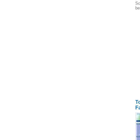
Sc
be
To
F