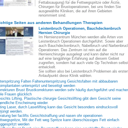
Fettabsaugung) für die Fettwegspritze oder Ärzte,
Chirurgen für Brustoperationen, bei uns finden Sie
ausgewählte Kliniken, die auf ihren Gebieten
renommiert sind.
chtige Seiten aus anderen Behandlungen Therapien
Leistenbruch Operationen, Bauchdeckenbruch
Hernien Chirurgie
Im Hernienzentrum München werden alle Arten von
Leistenbruch Operationen durchgeführt. Sowie aber
auch Bauchdeckenbruch, Nabelbruch und Narbenbruc
Operationen. Das Zentrum ist rein auf die
Hernienchirurgie ausgelegt und kann daher nicht nur
auf eine langjährige Erfahrung auf diesem Gebiet
zugreifen, sondern hat auch viele Op Techniken selbs
entwickelt.
Sie sollten also bei Leistenbruch Problemen als erste
Anlaufpunkt diese Klinik wählen.
terspritzung Falten Faltenunterspritzung Gesichtsfalten mit abbaubaren
oimplantaten unterspritzt und beseitigt werden
rrekturen Brust Brustkorrekturen werden sehr häufig durchgeführt und mache
ele Frauen glücklich
sichts Lifting, Plastische chirurgie Gesichtslifting gibt dem Gesicht seine
gendliche Erscheinung wieder.
fting Laser, durch Laserlifting kann das Gesicht besonders eindrucksvoll
rjüngt werden.
ratung bei faclifts Gesichtstraffung und nasen ohr operationen
ttwegspritze, Mit der Fett weg Spritze kann überschüssiges Fett einfach
ggespritzt werden