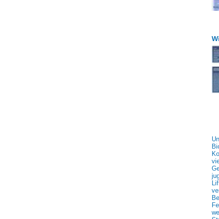
Wi
Un
Bi
Ko
vi
Ge
ju
Li
ve
Be
Fe
we