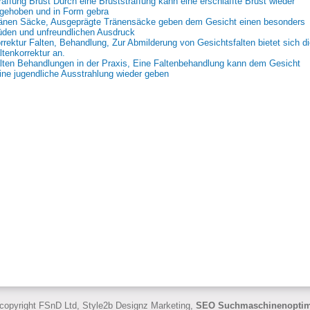
raffung Brust Durch eine Bruststraffung kann eine erschlaffte Brust wieder
gehoben und in Form gebra
änen Säcke, Ausgeprägte Tränensäcke geben dem Gesicht einen besonders
den und unfreundlichen Ausdruck
rrektur Falten, Behandlung, Zur Abmilderung von Gesichtsfalten bietet sich d
ltenkorrektur an.
lten Behandlungen in der Praxis, Eine Faltenbehandlung kann dem Gesicht
ine jugendliche Ausstrahlung wieder geben
copyright FSnD Ltd, Style2b Designz Marketing,
SEO Suchmaschinenoptim