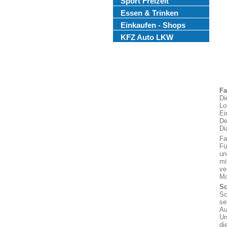
Sport Freizeit
Essen & Trinken
Einkaufen - Shops
KFZ Auto LKW
Fa
Di
Lo
Ei
De
Di
Fa
Fü
un
mi
ve
Mo
Sc
Sc
se
Au
Un
di