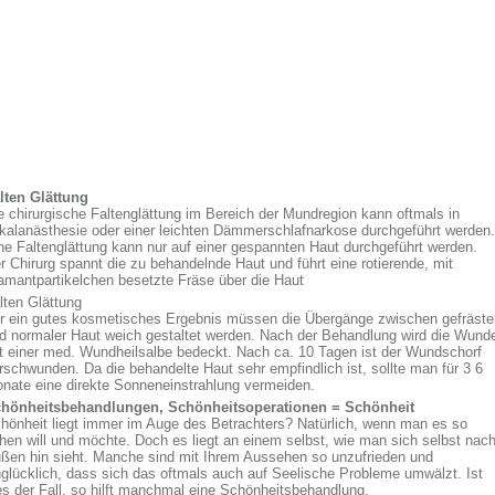
lten Glättung
e chirurgische Faltenglättung im Bereich der Mundregion kann oftmals in
kalanästhesie oder einer leichten Dämmerschlafnarkose durchgeführt werden.
ne Faltenglättung kann nur auf einer gespannten Haut durchgeführt werden.
r Chirurg spannt die zu behandelnde Haut und führt eine rotierende, mit
amantpartikelchen besetzte Fräse über die Haut
lten Glättung
r ein gutes kosmetisches Ergebnis müssen die Übergänge zwischen gefräste
d normaler Haut weich gestaltet werden. Nach der Behandlung wird die Wund
t einer med. Wundheilsalbe bedeckt. Nach ca. 10 Tagen ist der Wundschorf
rschwunden. Da die behandelte Haut sehr empfindlich ist, sollte man für 3 6
nate eine direkte Sonneneinstrahlung vermeiden.
hönheitsbehandlungen, Schönheitsoperationen = Schönheit
hönheit liegt immer im Auge des Betrachters? Natürlich, wenn man es so
hen will und möchte. Doch es liegt an einem selbst, wie man sich selbst nac
ßen hin sieht. Manche sind mit Ihrem Aussehen so unzufrieden und
glücklich, dass sich das oftmals auch auf Seelische Probleme umwälzt. Ist
es der Fall, so hilft manchmal eine Schönheitsbehandlung,