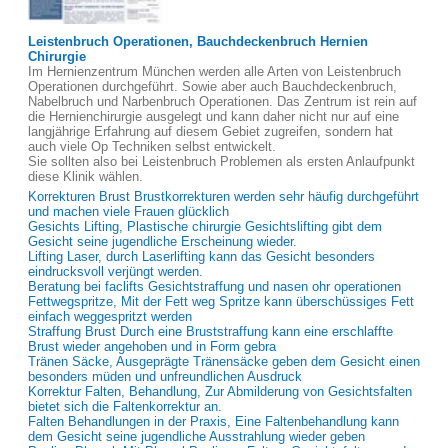
Leistenbruch Operationen, Bauchdeckenbruch Hernien
Chirurgie
Im Hernienzentrum München werden alle Arten von Leistenbruch
Operationen durchgeführt. Sowie aber auch Bauchdeckenbruch,
Nabelbruch und Narbenbruch Operationen. Das Zentrum ist rein auf
die Hernienchirurgie ausgelegt und kann daher nicht nur auf eine
langjährige Erfahrung auf diesem Gebiet zugreifen, sondern hat
auch viele Op Techniken selbst entwickelt.
Sie sollten also bei Leistenbruch Problemen als ersten Anlaufpunkt
diese Klinik wählen.
Korrekturen Brust Brustkorrekturen werden sehr häufig durchgeführt
und machen viele Frauen glücklich
Gesichts Lifting, Plastische chirurgie Gesichtslifting gibt dem
Gesicht seine jugendliche Erscheinung wieder.
Lifting Laser, durch Laserlifting kann das Gesicht besonders
eindrucksvoll verjüngt werden.
Beratung bei faclifts Gesichtstraffung und nasen ohr operationen
Fettwegspritze, Mit der Fett weg Spritze kann überschüssiges Fett
einfach weggespritzt werden
Straffung Brust Durch eine Bruststraffung kann eine erschlaffte
Brust wieder angehoben und in Form gebra
Tränen Säcke, Ausgeprägte Tränensäcke geben dem Gesicht einen
besonders müden und unfreundlichen Ausdruck
Korrektur Falten, Behandlung, Zur Abmilderung von Gesichtsfalten
bietet sich die Faltenkorrektur an.
Falten Behandlungen in der Praxis, Eine Faltenbehandlung kann
dem Gesicht seine jugendliche Ausstrahlung wieder geben