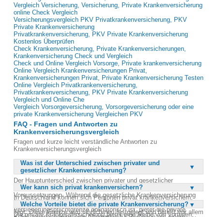
Vergleich Versicherung, Versicherung, Private Krankenversicherung
online Check Vergleich
Versicherungsvergleich PKV Privatkrankenversicherung, PKV
Private Krankenversicherung
Privatkrankenversicherung, PKV Private Krankenversicherung
Kostenlos Überprüfen
Check Krankenversicherung, Private Krankenversicherungen,
Krankenversicherung Check und Vergleich
Check und Online Vergleich Vorsorge, Private krankenversicherung
Online Vergleich Krankenversicherungen Privat,
Krankenversicherungen Privat, Private Krankenversicherung Testen
Online Vergleich Privatkrankenversicherung,
Privatkrankenversicherung, PKV Private Krankenversicherung
Vergleich und Online Che
Vergleich Vorsorgeversicherung, Vorsorgeversicherung oder eine
private Krankenversicherung Vergleichen PKV
FAQ - Fragen und Antworten zu
Krankenversicherungsvergleich
Fragen und kurze leicht verständliche Antworten zu
Krankenversicherungsvergleich
Was ist der Unterschied zwischen privater und
gesetzlicher Krankenversicherung?
Der Hauptunterschied zwischen privater und gesetzlicher
Wer kann sich privat krankenversichern?
Krankenversicherung liegt in der Art der Versicherung und den
Voraussetzungen. Während die gesetzliche Krankenversicherung
In Deutschland können sich Personen privat krankenversichern,
für alle Arbeitnehmer mit einem Einkommen unterhalb der
Welche Vorteile bietet die private Krankenversicherung?
deren Bruttoeinkommen oberhalb der Versicherungspflichtgrenze
Versicherungspflichtgrenze obligatorisch ist, bietet die private
liegt. Diese Grenze wird jährlich neu festgelegt und betrifft vor allem
Die private Krankenversicherung bietet eine Reihe von Vorteilen,
Krankenversicherung eine Alternative für Personen mit einem