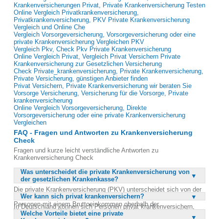
Krankenversicherungen Privat, Private Krankenversicherung Testen
Online Vergleich Privatkrankenversicherung,
Privatkrankenversicherung, PKV Private Krankenversicherung
Vergleich und Online Che
Vergleich Vorsorgeversicherung, Vorsorgeversicherung oder eine
private Krankenversicherung Vergleichen PKV
Vergleich Pkv, Check Pkv Private Krankenversicherung
Online Vergleich Privat, Vergleich Privat Versichern Private
Krankenversicherung zur Gesetzlichen Versicherung
Check Private_krankenversicherung, Private Krankenversicherung,
Private Versicherung, günstigen Anbieter finden
Privat Versichern, Private Krankenversicherung wir beraten Sie
Vorsorge Versicherung, Versicherung für die Vorsorge, Private
krankenversicherung
Online Vergleich Vorsorgeversicherung, Direkte
Vorsorgeversicherung oder eine private Krankenversicherung
Vergleichen
FAQ - Fragen und Antworten zu Krankenversicherung
Check
Fragen und kurze leicht verständliche Antworten zu
Krankenversicherung Check
Was unterscheidet die private Krankenversicherung von
der gesetzlichen Krankenkasse?
Die private Krankenversicherung (PKV) unterscheidet sich von der
Wer kann sich privat krankenversichern?
gesetzlichen Krankenkasse vor allem dadurch, dass sie nur
Personen mit einem Bruttoeinkommen oberhalb der
In Deutschland können sich Personen privat krankenversichern,
Versicherungspflichtgrenze versichert. Während die gesetzliche
Welche Vorteile bietet eine private
deren Bruttoeinkommen oberhalb der Versicherungspflichtgrenze
Krankenkasse eine Pflichtversicherung für alle Arbeitnehmer ist,