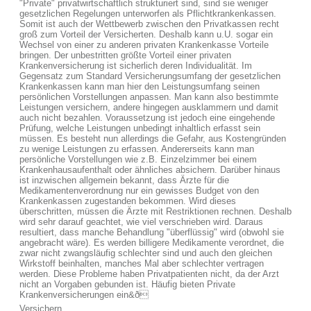
"Private" privatwirtschaftlich strukturiert sind, sind sie weniger
gesetzlichen Regelungen unterworfen als Pflichtkrankenkassen.
Somit ist auch der Wettbewerb zwischen den Privatkassen recht
groß zum Vorteil der Versicherten. Deshalb kann u.U. sogar ein
Wechsel von einer zu anderen privaten Krankenkasse Vorteile
bringen. Der unbestritten größte Vorteil einer privaten
Krankenversicherung ist sicherlich deren Individualität. Im
Gegensatz zum Standard Versicherungsumfang der gesetzlichen
Krankenkassen kann man hier den Leistungsumfang seinen
persönlichen Vorstellungen anpassen. Man kann also bestimmte
Leistungen versichern, andere hingegen ausklammern und damit
auch nicht bezahlen. Voraussetzung ist jedoch eine eingehende
Prüfung, welche Leistungen unbedingt inhaltlich erfasst sein
müssen. Es besteht nun allerdings die Gefahr, aus Kostengründen
zu wenige Leistungen zu erfassen. Andererseits kann man
persönliche Vorstellungen wie z.B. Einzelzimmer bei einem
Krankenhausaufenthalt oder ähnliches absichern. Darüber hinaus
ist inzwischen allgemein bekannt, dass Ärzte für die
Medikamentenverordnung nur ein gewisses Budget von den
Krankenkassen zugestanden bekommen. Wird dieses
überschritten, müssen die Ärzte mit Restriktionen rechnen. Deshalb
wird sehr darauf geachtet, wie viel verschrieben wird. Daraus
resultiert, dass manche Behandlung "überflüssig" wird (obwohl sie
angebracht wäre). Es werden billigere Medikamente verordnet, die
zwar nicht zwangsläufig schlechter sind und auch den gleichen
Wirkstoff beinhalten, manches Mal aber schlechter vertragen
werden. Diese Probleme haben Privatpatienten nicht, da der Arzt
nicht an Vorgaben gebunden ist. Häufig bieten Private
Krankenversicherungen ein&ð
Versichern