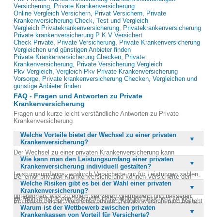
Versicherung, Private Krankenversicherung
Online Vergleich Versichern, Privat Versichern, Private
Krankenversicherung Check, Test und Vergleich
Vergleich Privatekrankenversicherung, Privatekrankenversicherung
Private krankenversicherung P K V Versichert
Check Private, Private Versicherung, Private Krankenversicherung
Vergleichen und günstigen Anbieter finden
Private Krankenversicherung Checken, Private
Krankenversicherung, Private Versicherung Vergleich
Pkv Vergleich, Vergleich Pkv Private Krankenversicherung
Vorsorge, Private krankenversicherung Checken, Vergleichen und
günstige Anbieter finden
FAQ - Fragen und Antworten zu Private
Krankenversicherung
Fragen und kurze leicht verständliche Antworten zu Private
Krankenversicherung
Welche Vorteile bietet der Wechsel zu einer privaten
Krankenversicherung?
Der Wechsel zu einer privaten Krankenversicherung kann
Wie kann man den Leistungsumfang einer privaten
erhebliche finanzielle Einsparungen von bis zu 2.000 Euro pro Jahr
Krankenversicherung individuell gestalten?
bedeuten. Ein großer Vorteil ist die individuelle Anpassbarkeit des
Leistungsumfangs, wodurch Versicherte nur für Leistungen zahlen,
Bei einer privaten Krankenversicherung können Versicherte den
die sie tatsächlich benötigen. Zudem sind private
Welche Risiken gibt es bei der Wahl einer privaten
Leistungsumfang nach ihren persönlichen Bedürfnissen gestalten.
Krankenversicherungen weniger gesetzlichen Regelungen
Krankenversicherung?
Dies bedeutet, dass sie bestimmte Leistungen wie Einzelzimmer
unterworfen, was zu einem stärkeren Wettbewerb und besseren
im Krankenhaus oder spezielle Behandlungen absichern können,
Ein Risiko bei der Wahl einer privaten Krankenversicherung besteht
Konditionen für die Versicherten führen kann. Auch die Behandlung
während sie andere Leistungen, die sie nicht benötigen,
Warum ist der Wettbewerb zwischen privaten
darin, aus Kostengründen zu wenige Leistungen zu versichern.
durch Ärzte ist oft flexibler, da diese nicht an strikte
ausschließen. Diese Flexibilität ermöglicht es, die
Krankenkassen von Vorteil für Versicherte?
Dies kann im Ernstfall zu hohen Eigenkosten führen, wenn wichtige