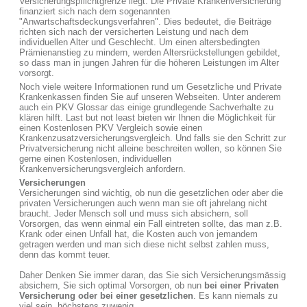
Versicherungspflichtgrenze liegt. Die Private Krankenversicherung
finanziert sich nach dem sogenannten
"Anwartschaftsdeckungsverfahren". Dies bedeutet, die Beiträge
richten sich nach der versicherten Leistung und nach dem
individuellen Alter und Geschlecht. Um einen altersbedingten
Prämienanstieg zu mindern, werden Altersrückstellungen gebildet,
so dass man in jungen Jahren für die höheren Leistungen im Alter
vorsorgt.
Noch viele weitere Informationen rund um Gesetzliche und Private
Krankenkassen finden Sie auf unseren Webseiten. Unter anderem
auch ein PKV Glossar das einige grundlegende Sachverhalte zu
klären hilft. Last but not least bieten wir Ihnen die Möglichkeit für
einen Kostenlosen PKV Vergleich sowie einen
Krankenzusatzversicherungsvergleich. Und falls sie den Schritt zur
Privatversicherung nicht alleine beschreiten wollen, so können Sie
gerne einen Kostenlosen, individuellen
Krankenversicherungsvergleich anfordern.
Versicherungen
Versicherungen sind wichtig, ob nun die gesetzlichen oder aber die
privaten Versicherungen auch wenn man sie oft jahrelang nicht
braucht. Jeder Mensch soll und muss sich absichern, soll
Vorsorgen, das wenn einmal ein Fall eintreten sollte, das man z.B.
Krank oder einen Unfall hat, die Kosten auch von jemandem
getragen werden und man sich diese nicht selbst zahlen muss,
denn das kommt teuer.
Daher Denken Sie immer daran, das Sie sich Versicherungsmässig
absichern, Sie sich optimal Vorsorgen, ob nun
bei einer Privaten
Versicherung oder bei einer gesetzlichen
. Es kann niemals zu
viel sein, höchstens zuwenig.