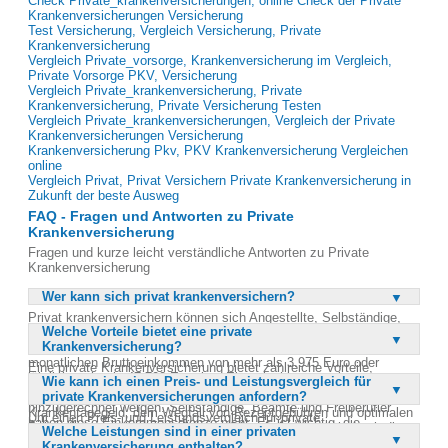
Check Private_krankenversicherungen, online Check der Private
Krankenversicherungen Versicherung
Test Versicherung, Vergleich Versicherung, Private
Krankenversicherung
Vergleich Private_vorsorge, Krankenversicherung im Vergleich,
Private Vorsorge PKV, Versicherung
Vergleich Private_krankenversicherung, Private
Krankenversicherung, Private Versicherung Testen
Vergleich Private_krankenversicherungen, Vergleich der Private
Krankenversicherungen Versicherung
Krankenversicherung Pkv, PKV Krankenversicherung Vergleichen
online
Vergleich Privat, Privat Versichern Private Krankenversicherung in
Zukunft der beste Ausweg
FAQ - Fragen und Antworten zu Private
Krankenversicherung
Fragen und kurze leicht verständliche Antworten zu Private
Krankenversicherung
Wer kann sich privat krankenversichern?
Privat krankenversichern können sich Angestellte, Selbständige,
Welche Vorteile bietet eine private
Beamte und Freiberufler. Für Angestellte ist es wichtig, die
Krankenversicherung?
Beitragsbemessungsgrenze zu überschreiten, die 2007 bei einem
monatlichen Bruttoeinkommen von mehr als 3.975 Euro oder
Eine private Krankenversicherung bietet zahlreiche Vorteile,
jährlich mehr als 47.700 Euro lag. Einmalzahlungen wie
Wie kann ich einen Preis- und Leistungsvergleich für
darunter eine bessere medizinische Versorgung wie
Weihnachtsgeld und Urlaubsgeld können dem Einkommen
private Krankenversicherungen anfordern?
Chefarztbehandlung und Einbettzimmer. Versicherte können von
hinzugerechnet werden. Selbständige, Beamte und Freiberufler
Krankentagegeld, dem Wegfall von Rezeptgebühren und optimalen
Um einen Preis- und Leistungsvergleich für private
haben diese Einkommensgrenze nicht. Es ist wichtig, die
Behandlungsmethoden profitieren. Oftmals lassen sich durch die
Welche Leistungen sind in einer privaten
Krankenversicherungen anzufordern, können Interessierte den
individuellen Voraussetzungen zu prüfen, um die Vorteile einer
private Krankenversicherung trotz überdurchschnittlicher
Krankenversicherung enthalten?
kostenlosen Service auf der Webseite nutzen. Dieser Vergleich hilft