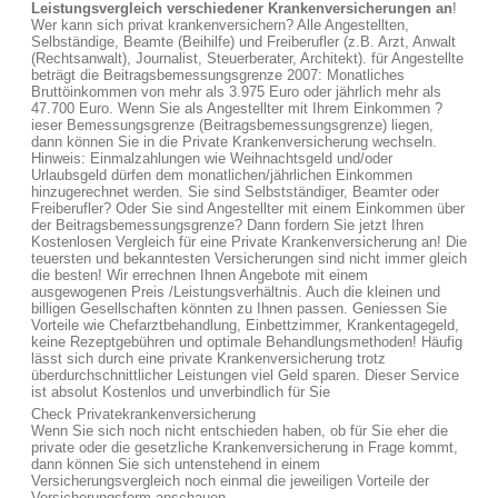
Leistungsvergleich verschiedener Krankenversicherungen an
!
Wer kann sich privat krankenversichern? Alle Angestellten,
Selbständige, Beamte (Beihilfe) und Freiberufler (z.B. Arzt, Anwalt
(Rechtsanwalt), Journalist, Steuerberater, Architekt). für Angestellte
beträgt die Beitragsbemessungsgrenze 2007: Monatliches
Bruttöinkommen von mehr als 3.975 Euro oder jährlich mehr als
47.700 Euro. Wenn Sie als Angestellter mit Ihrem Einkommen ?
ieser Bemessungsgrenze (Beitragsbemessungsgrenze) liegen,
dann können Sie in die Private Krankenversicherung wechseln.
Hinweis: Einmalzahlungen wie Weihnachtsgeld und/oder
Urlaubsgeld dürfen dem monatlichen/jährlichen Einkommen
hinzugerechnet werden. Sie sind Selbstständiger, Beamter oder
Freiberufler? Oder Sie sind Angestellter mit einem Einkommen über
der Beitragsbemessungsgrenze? Dann fordern Sie jetzt Ihren
Kostenlosen Vergleich für eine Private Krankenversicherung an! Die
teuersten und bekanntesten Versicherungen sind nicht immer gleich
die besten! Wir errechnen Ihnen Angebote mit einem
ausgewogenen Preis /Leistungsverhältnis. Auch die kleinen und
billigen Gesellschaften könnten zu Ihnen passen. Geniessen Sie
Vorteile wie Chefarztbehandlung, Einbettzimmer, Krankentagegeld,
keine Rezeptgebühren und optimale Behandlungsmethoden! Häufig
lässt sich durch eine private Krankenversicherung trotz
überdurchschnittlicher Leistungen viel Geld sparen. Dieser Service
ist absolut Kostenlos und unverbindlich für Sie
Check Privatekrankenversicherung
Wenn Sie sich noch nicht entschieden haben, ob für Sie eher die
private oder die gesetzliche Krankenversicherung in Frage kommt,
dann können Sie sich untenstehend in einem
Versicherungsvergleich noch einmal die jeweiligen Vorteile der
Versicherungsform anschauen.