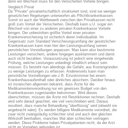
denn ein Wechsel muss für den Versicherten Vorteile bringen.
Vergleich Privat
Da "Private" privatwirtschaftlich strukturiert sind, sind sie weniger
gesetzlichen Regelungen unterworfen als Pflichtkrankenkassen.
Somit ist auch der Wettbewerb zwischen den Privatkassen recht
groß zum Vorteil der Versicherten. Deshalb kann u.U. sogar ein
Wechsel von einer zu anderen privaten Krankenkasse Vorteile
bringen. Der unbestritten größte Vorteil einer privaten
Krankenversicherung ist sicherlich deren Individualität. Im
Gegensatz zum Standard Versicherungsumfang der gesetzlichen
Krankenkassen kann man hier den Leistungsumfang seinen
persönlichen Vorstellungen anpassen. Man kann also bestimmte
Leistungen versichern, andere hingegen ausklammern und damit
auch nicht bezahlen. Voraussetzung ist jedoch eine eingehende
Prüfung, welche Leistungen unbedingt inhaltlich erfasst sein
müssen. Es besteht nun allerdings die Gefahr, aus Kostengründen
zu wenige Leistungen zu erfassen. Andererseits kann man
persönliche Vorstellungen wie z.B. Einzelzimmer bei einem
Krankenhausaufenthalt oder ähnliches absichern. Darüber hinaus
ist inzwischen allgemein bekannt, dass Ärzte für die
Medikamentenverordnung nur ein gewisses Budget von den
Krankenkassen zugestanden bekommen. Wird dieses
überschritten, müssen die Ärzte mit Restriktionen rechnen. Deshalb
wird sehr darauf geachtet, wie viel verschrieben wird. Daraus
resultiert, dass manche Behandlung "überflüssig" wird (obwohl sie
angebracht wäre). Es werden billigere Medikamente verordnet, die
zwar nicht zwangsläufig schlechter sind und auch den gleichen
Wirkstoff beinhalten, manches Mal aber schlechter vertragen
werden. Diese Probleme haben Privatpatienten nicht, da der Arzt
nicht an Vorgaben gebunden ist.