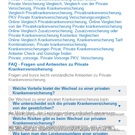
Private Versicherung Vergleich, Vergleich von der Private
Versicherung, Private Krankenversicherung
Vergleich Privatkrankenversicherung, Privatkrankenversicherung,
PKV Private Krankenversicherung Versicherungsvergleich
Online Vergleich Privatekrankenversicherung, Online Vergleichen
von der Privatekrankenversicherung Private krankenversicherung
Online Vergleich Zusatzversicherung, Zusatzversicherung oder
Private Krankenversicherung Kostenlos Vergleichen
Online Vergleich Krankenversicherung, Krankenversicherung Tarif
Kombinationen, Private krankenversicherung
Krankenversicherungen Privat, Private Krankenversicherung
Anbieter Check und Günstige finden
Private_vorsorge, Private Vorsorge PKV, Versicherung
FAQ - Fragen und Antworten zu Private
Krankenversicherung
Fragen und kurze leicht verständliche Antworten zu Private
Krankenversicherung
Welche Vorteile bietet der Wechsel zu einer privaten
Krankenversicherung?
Der Wechsel zu einer privaten Krankenversicherung kann
Wie unterscheidet sich die private Krankenversicherung
erhebliche finanzielle Einsparungen mit sich bringen, die bis zu
von der gesetzlichen?
2.000 Euro pro Jahr betragen können. Ein wesentlicher Vorteil ist
die Möglichkeit, den Leistungsumfang individuell anzupassen,
Private Krankenversicherungen sind privatwirtschaftlich organisiert
sodass Versicherte nur für die Leistungen zahlen, die sie
Welche Risiken gibt es beim Wechsel zur privaten
und unterliegen weniger gesetzlichen Regelungen als gesetzliche
tatsächlich benötigen. Zudem sind private Krankenversicherungen
Krankenversicherung?
Krankenkassen. Dadurch können sie flexibler auf die Bedürfnisse
weniger gesetzlichen Regelungen unterworfen, was zu einem
der Versicherten eingehen und individuell angepasste Tarife
Ein Wechsel zur privaten Krankenversicherung birgt das Risiko,
größeren Wettbewerb und besseren Angeboten für die Versicherten
anbieten. Im Gegensatz zur gesetzlichen Krankenversicherung, die
Wie kann man den Leistungsumfang einer privaten
dass aus Kostengründen zu wenige Leistungen versichert werden.