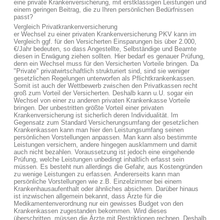
eine private Krankenversicherung, mit erstklassigen Leistungen und
einem geringen Beitrag, die zu Ihren persönlichen Bedürfnissen
passt?
Vergleich Privatkrankenversicherung
er Wechsel zu einer privaten Krankenversicherung PKV kann im
Vergleich ggf. für den Versicherten Einsparungen bis über 2.000,
€/Jahr bedeuten, so dass Angestellte, Selbständige und Beamte
diesen in Erwägung ziehen sollten. Hier bedarf es genauer Prüfung,
denn ein Wechsel muss für den Versicherten Vorteile bringen. Da
"Private" privatwirtschaftlich strukturiert sind, sind sie weniger
gesetzlichen Regelungen unterworfen als Pflichtkrankenkassen.
Somit ist auch der Wettbewerb zwischen den Privatkassen recht
groß zum Vorteil der Versicherten. Deshalb kann u.U. sogar ein
Wechsel von einer zu anderen privaten Krankenkasse Vorteile
bringen. Der unbestritten größte Vorteil einer privaten
Krankenversicherung ist sicherlich deren Individualität. Im
Gegensatz zum Standard Versicherungsumfang der gesetzlichen
Krankenkassen kann man hier den Leistungsumfang seinen
persönlichen Vorstellungen anpassen. Man kann also bestimmte
Leistungen versichern, andere hingegen ausklammern und damit
auch nicht bezahlen. Voraussetzung ist jedoch eine eingehende
Prüfung, welche Leistungen unbedingt inhaltlich erfasst sein
müssen. Es besteht nun allerdings die Gefahr, aus Kostengründen
zu wenige Leistungen zu erfassen. Andererseits kann man
persönliche Vorstellungen wie z.B. Einzelzimmer bei einem
Krankenhausaufenthalt oder ähnliches absichern. Darüber hinaus
ist inzwischen allgemein bekannt, dass Ärzte für die
Medikamentenverordnung nur ein gewisses Budget von den
Krankenkassen zugestanden bekommen. Wird dieses
überschritten, müssen die Ärzte mit Restriktionen rechnen. Deshalb