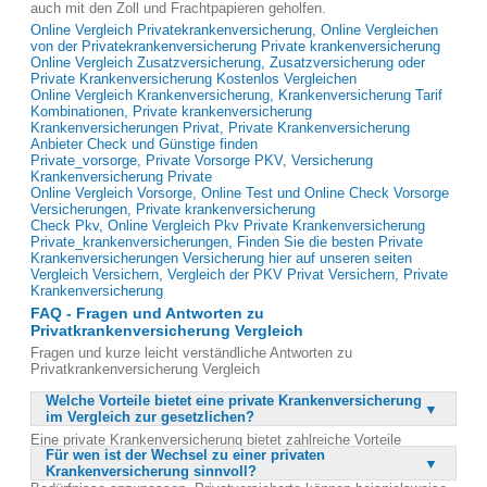
auch mit den Zoll und Frachtpapieren geholfen.
Online Vergleich Privatekrankenversicherung, Online Vergleichen
von der Privatekrankenversicherung Private krankenversicherung
Online Vergleich Zusatzversicherung, Zusatzversicherung oder
Private Krankenversicherung Kostenlos Vergleichen
Online Vergleich Krankenversicherung, Krankenversicherung Tarif
Kombinationen, Private krankenversicherung
Krankenversicherungen Privat, Private Krankenversicherung
Anbieter Check und Günstige finden
Private_vorsorge, Private Vorsorge PKV, Versicherung
Krankenversicherung Private
Online Vergleich Vorsorge, Online Test und Online Check Vorsorge
Versicherungen, Private krankenversicherung
Check Pkv, Online Vergleich Pkv Private Krankenversicherung
Private_krankenversicherungen, Finden Sie die besten Private
Krankenversicherungen Versicherung hier auf unseren seiten
Vergleich Versichern, Vergleich der PKV Privat Versichern, Private
Krankenversicherung
FAQ - Fragen und Antworten zu
Privatkrankenversicherung Vergleich
Fragen und kurze leicht verständliche Antworten zu
Privatkrankenversicherung Vergleich
Welche Vorteile bietet eine private Krankenversicherung
im Vergleich zur gesetzlichen?
Eine private Krankenversicherung bietet zahlreiche Vorteile
Für wen ist der Wechsel zu einer privaten
gegenüber der gesetzlichen Krankenversicherung. Dazu gehört die
Krankenversicherung sinnvoll?
Möglichkeit, den Leistungsumfang individuell an die eigenen