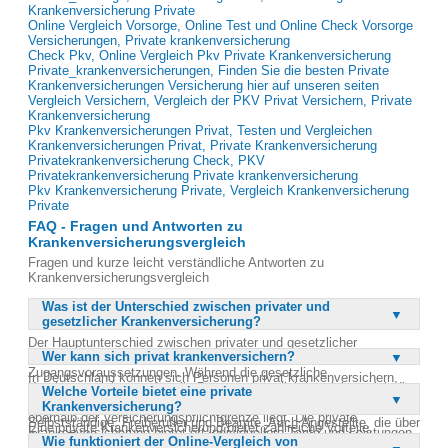
Krankenversicherung Private
Online Vergleich Vorsorge, Online Test und Online Check Vorsorge
Versicherungen, Private krankenversicherung
Check Pkv, Online Vergleich Pkv Private Krankenversicherung
Private_krankenversicherungen, Finden Sie die besten Private
Krankenversicherungen Versicherung hier auf unseren seiten
Vergleich Versichern, Vergleich der PKV Privat Versichern, Private
Krankenversicherung
Pkv Krankenversicherungen Privat, Testen und Vergleichen
Krankenversicherungen Privat, Private Krankenversicherung
Privatekrankenversicherung Check, PKV
Privatekrankenversicherung Private krankenversicherung
Pkv Krankenversicherung Private, Vergleich Krankenversicherung
Private
FAQ - Fragen und Antworten zu
Krankenversicherungsvergleich
Fragen und kurze leicht verständliche Antworten zu
Krankenversicherungsvergleich
Was ist der Unterschied zwischen privater und
gesetzlicher Krankenversicherung?
Der Hauptunterschied zwischen privater und gesetzlicher
Wer kann sich privat krankenversichern?
Krankenversicherung liegt in der Art der Absicherung und den
Zugangsvoraussetzungen. Während die gesetzliche
In Deutschland können sich Personen privat krankenversichern,
Krankenversicherung für alle Bürger zugänglich ist, richtet sich die
Welche Vorteile bietet eine private
deren Bruttoeinkommen oberhalb der Versicherungspflichtgrenze
private Krankenversicherung an Personen, deren Bruttoeinkommen
Krankenversicherung?
liegt. Diese Grenze wird jährlich angepasst und betrifft in der Regel
oberhalb der Versicherungspflichtgrenze liegt. Die private
Selbstständige, Freiberufler und Beamte. Auch Angestellte, die über
Eine private Krankenversicherung bietet zahlreiche Vorteile,
Krankenversicherung bietet oft individuellere Tarife und Leistungen,
dieser Einkommensgrenze verdienen, haben die Möglichkeit, in die
Wie funktioniert der Online-Vergleich von
darunter individuell anpassbare Tarife und Leistungen. Versicherte
während die gesetzliche Versicherung standardisierte Leistungen