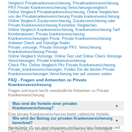
Vergleich Privatkrankenversicherung, Privatkrankenversicherung,
PKV Private Krankenversicherung Versicherungsvergleich
Online Vergleich Privatekrankenversicherung, Online Vergleichen
von der Privatekrankenversicherung Private krankenversicherung
Online Vergleich Zusatzversicherung, Zusatzversicherung oder
Private Krankenversicherung Kostenlos Vergleichen
Online Vergleich Krankenversicherung, Krankenversicherung Tarif
Kombinationen, Private krankenversicherung
Krankenversicherungen Privat, Private Krankenversicherung
Anbieter Check und Günstige finden
Private_vorsorge, Private Vorsorge PKV, Versicherung
Krankenversicherung Private
Online Vergleich Vorsorge, Online Test und Online Check Vorsorge
Versicherungen, Private krankenversicherung
Check Pkv, Online Vergleich Pkv Private Krankenversicherung
Private_krankenversicherungen, Finden Sie die besten Private
Krankenversicherungen Versicherung hier auf unseren seiten
FAQ - Fragen und Antworten zu Private
Krankenversicherung
Fragen und kurze leicht verständliche Antworten zu Private
Krankenversicherung
Was sind die Vorteile einer privaten
Krankenversicherung?
Eine private Krankenversicherung bietet zahlreiche Vorteile,
Wie wird der Beitrag zur privaten Krankenversicherung
darunter eine schnellere Terminvergabe bei Fachärzten und die
berechnet?
Möglichkeit, sich den Arzt frei auszuwählen. Zudem profitieren
Versicherte oft von einer besseren medizinischen Versorgung und
Der Beitrag zur privaten Krankenversicherung wird individuell
kürzeren Wartezeiten. Die private Krankenversicherung ermöglicht