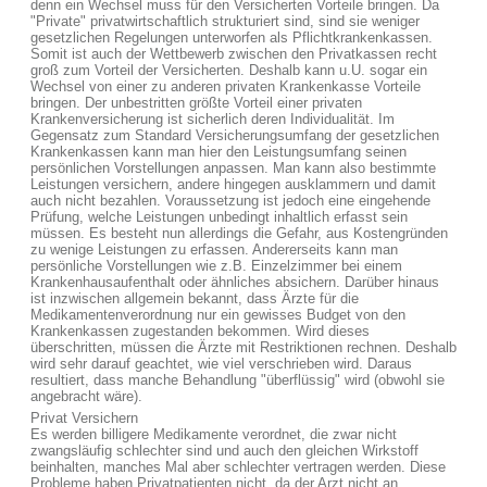
denn ein Wechsel muss für den Versicherten Vorteile bringen. Da
"Private" privatwirtschaftlich strukturiert sind, sind sie weniger
gesetzlichen Regelungen unterworfen als Pflichtkrankenkassen.
Somit ist auch der Wettbewerb zwischen den Privatkassen recht
groß zum Vorteil der Versicherten. Deshalb kann u.U. sogar ein
Wechsel von einer zu anderen privaten Krankenkasse Vorteile
bringen. Der unbestritten größte Vorteil einer privaten
Krankenversicherung ist sicherlich deren Individualität. Im
Gegensatz zum Standard Versicherungsumfang der gesetzlichen
Krankenkassen kann man hier den Leistungsumfang seinen
persönlichen Vorstellungen anpassen. Man kann also bestimmte
Leistungen versichern, andere hingegen ausklammern und damit
auch nicht bezahlen. Voraussetzung ist jedoch eine eingehende
Prüfung, welche Leistungen unbedingt inhaltlich erfasst sein
müssen. Es besteht nun allerdings die Gefahr, aus Kostengründen
zu wenige Leistungen zu erfassen. Andererseits kann man
persönliche Vorstellungen wie z.B. Einzelzimmer bei einem
Krankenhausaufenthalt oder ähnliches absichern. Darüber hinaus
ist inzwischen allgemein bekannt, dass Ärzte für die
Medikamentenverordnung nur ein gewisses Budget von den
Krankenkassen zugestanden bekommen. Wird dieses
überschritten, müssen die Ärzte mit Restriktionen rechnen. Deshalb
wird sehr darauf geachtet, wie viel verschrieben wird. Daraus
resultiert, dass manche Behandlung "überflüssig" wird (obwohl sie
angebracht wäre).
Privat Versichern
Es werden billigere Medikamente verordnet, die zwar nicht
zwangsläufig schlechter sind und auch den gleichen Wirkstoff
beinhalten, manches Mal aber schlechter vertragen werden. Diese
Probleme haben Privatpatienten nicht, da der Arzt nicht an