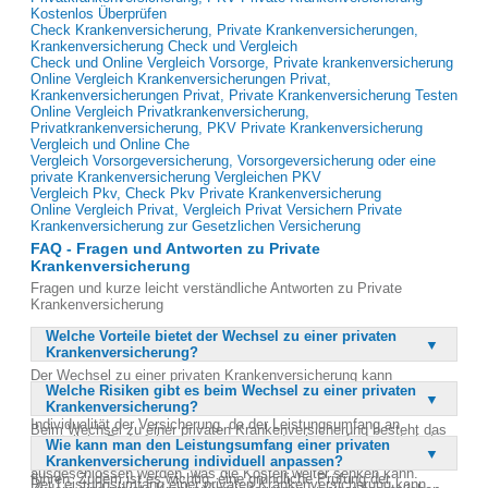
Kostenlos Überprüfen
Check Krankenversicherung, Private Krankenversicherungen,
Krankenversicherung Check und Vergleich
Check und Online Vergleich Vorsorge, Private krankenversicherung
Online Vergleich Krankenversicherungen Privat,
Krankenversicherungen Privat, Private Krankenversicherung Testen
Online Vergleich Privatkrankenversicherung,
Privatkrankenversicherung, PKV Private Krankenversicherung
Vergleich und Online Che
Vergleich Vorsorgeversicherung, Vorsorgeversicherung oder eine
private Krankenversicherung Vergleichen PKV
Vergleich Pkv, Check Pkv Private Krankenversicherung
Online Vergleich Privat, Vergleich Privat Versichern Private
Krankenversicherung zur Gesetzlichen Versicherung
FAQ - Fragen und Antworten zu Private
Krankenversicherung
Fragen und kurze leicht verständliche Antworten zu Private
Krankenversicherung
Welche Vorteile bietet der Wechsel zu einer privaten
Krankenversicherung?
Der Wechsel zu einer privaten Krankenversicherung kann
Welche Risiken gibt es beim Wechsel zu einer privaten
erhebliche finanzielle Einsparungen mit sich bringen, manchmal
Krankenversicherung?
über 2.000 Euro pro Jahr. Ein wesentlicher Vorteil ist die
Individualität der Versicherung, da der Leistungsumfang an
Beim Wechsel zu einer privaten Krankenversicherung besteht das
persönliche Bedürfnisse angepasst werden kann. Anders als bei
Wie kann man den Leistungsumfang einer privaten
Risiko, dass aus Kostengründen zu wenige Leistungen erfasst
gesetzlichen Krankenkassen können bestimmte Leistungen
Krankenversicherung individuell anpassen?
werden. Dies kann im Krankheitsfall zu unerwartet hohen Kosten
ausgeschlossen werden, was die Kosten weiter senken kann.
führen. Zudem ist es wichtig, eine gründliche Prüfung der
Der Leistungsumfang einer privaten Krankenversicherung kann