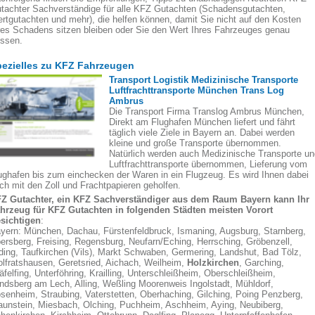
tachter Sachverständige für alle KFZ Gutachten (Schadensgutachten,
rtgutachten und mehr), die helfen können, damit Sie nicht auf den Kosten
res Schadens sitzen bleiben oder Sie den Wert Ihres Fahrzeuges genau
ssen.
ezielles zu KFZ Fahrzeugen
Transport Logistik Medizinische Transporte
Luftfrachttransporte München Trans Log
Ambrus
Die Transport Firma Translog Ambrus München,
Direkt am Flughafen München liefert und fährt
täglich viele Ziele in Bayern an. Dabei werden
kleine und große Transporte übernommen.
Natürlich werden auch Medizinische Transporte un
Luftfrachttransporte übernommen, Lieferung vom
ughafen bis zum einchecken der Waren in ein Flugzeug. Es wird Ihnen dabei
ch mit den Zoll und Frachtpapieren geholfen.
Z Gutachter, ein KFZ Sachverständiger aus dem Raum Bayern kann Ihr
hrzeug für KFZ Gutachten in folgenden Städten meisten Vorort
sichtigen
:
yern: München, Dachau, Fürstenfeldbruck, Ismaning, Augsburg, Starnberg,
ersberg, Freising, Regensburg, Neufarn/Eching, Herrsching, Gröbenzell,
ding, Taufkirchen (Vils), Markt Schwaben, Germering, Landshut, Bad Tölz,
lfratshausen, Geretsried, Aichach, Weilheim,
Holzkirchen
, Garching,
äfelfing, Unterföhring, Krailling, Unterschleißheim, Oberschleißheim,
ndsberg am Lech, Alling, Weßling Moorenweis Ingolstadt, Mühldorf,
senheim, Straubing, Vaterstetten, Oberhaching, Gilching, Poing Penzberg,
aunstein, Miesbach, Olching, Puchheim, Aschheim, Aying, Neubiberg,