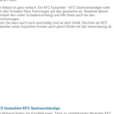
r Ablauf ist ganz einfach. Ein KFZ Gutachter - KFZ Sachverständiger sieht
ch den Schaden Ihres Fahrzeuges auf das genaueste an, Bewertet diesen
rmittelt den vollen Schadensumfang) und hilft Ihnen auch bei den
rsicherungen.
nn Sie dazu auch noch unschuldig sind an dem Unfall, Rechnet ein KFZ
tachter seine Gutachten Kosten auch gleich Direkt mit den Versicherung ab.
FZ Gutachter KFZ Sachverständige
chfolgend finden Sie Empfehlungen, Tipps zu unabhängigen Neutralen KFZ