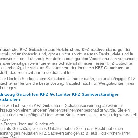
rlässliche KFZ Gutachter aus Holzkirchen, KFZ Sachverständige
, die
utral und unabhängig sind, gibt es nicht so oft wie man Denkt, viele sind in
gendwie mit den Fahrzeug Herstellern oder gar den Versicherungen verbunden.
e aber benötigen wenn Sie einen Schadensfall haben, einen KFZ Gutachter
olzkirchen?), der sich um Sie kümmert, der Ihnen ein
KFZ Gutachten
so
stellt, das Sie nicht am Ende draufzahlen.
her Denken Sie bei einem Schadensfall immer daran, ein unabhängiger KFZ
tachter ist für Sie die beste Lösung. Natürlich auch für Wertgutachten Ihres
hrzeuges.
ahrzeug Gutachten KFZ Gutachter KFZ Sachverständiger
lzkirchen
ch wie läuft so ein KFZ Gutachten - Schadensbewertung ab wenn Ihr
hrzeug von einem anderen Verkehrsteilnehmer beschädigt wurde, Sie ein
fallgutachten benötigen? Oder wenn Sie in einen Unfall unschuldig verwickelt
rden?
s Fragen User und Kunden oft.
nn als Geschädigter eines Unfalles haben Sie ja das Recht auf einen
abhängigen neutralen KFZ Sachverständigen (z.B. aus Holzkirchen) Ihrer
genen Wahl.