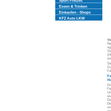
Sport Freizeit
Essen & Trinken
Einkaufen - Shops
KFZ Auto LKW
Ve
Ne
ir
Si
(H
er
Da
Gu
Fa
F
Ho
Do
Fa
Un
wu
Da
De
un
ei