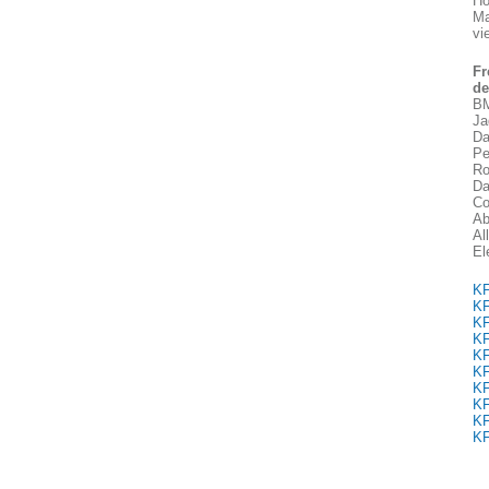
Hö
Ma
vi
Fr
de
BM
Ja
Da
Pe
Ro
Da
Co
Ab
Al
El
KF
KF
KF
KF
KF
KF
KF
KF
KF
KF