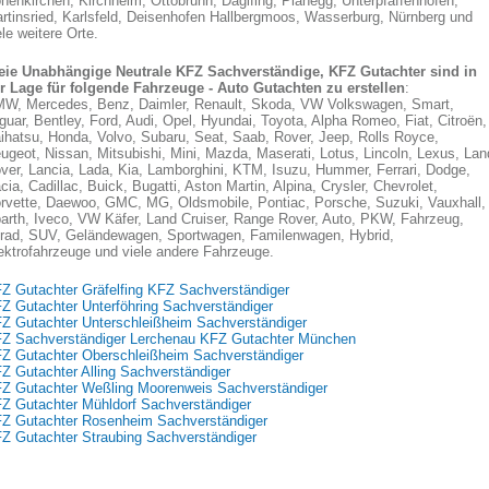
henkirchen, Kirchheim, Ottobrunn, Daglfing, Planegg, Unterpfaffenhofen,
rtinsried, Karlsfeld, Deisenhofen Hallbergmoos, Wasserburg, Nürnberg und
ele weitere Orte.
eie Unabhängige Neutrale KFZ Sachverständige, KFZ Gutachter sind in
r Lage für folgende Fahrzeuge - Auto Gutachten zu erstellen
:
W, Mercedes, Benz, Daimler, Renault, Skoda, VW Volkswagen, Smart,
guar, Bentley, Ford, Audi, Opel, Hyundai, Toyota, Alpha Romeo, Fiat, Citroën,
ihatsu, Honda, Volvo, Subaru, Seat, Saab, Rover, Jeep, Rolls Royce,
ugeot, Nissan, Mitsubishi, Mini, Mazda, Maserati, Lotus, Lincoln, Lexus, Lan
ver, Lancia, Lada, Kia, Lamborghini, KTM, Isuzu, Hummer, Ferrari, Dodge,
cia, Cadillac, Buick, Bugatti, Aston Martin, Alpina, Crysler, Chevrolet,
rvette, Daewoo, GMC, MG, Oldsmobile, Pontiac, Porsche, Suzuki, Vauxhall,
arth, Iveco, VW Käfer, Land Cruiser, Range Rover, Auto, PKW, Fahrzeug,
lrad, SUV, Geländewagen, Sportwagen, Familenwagen, Hybrid,
ektrofahrzeuge und viele andere Fahrzeuge.
Z Gutachter Gräfelfing KFZ Sachverständiger
Z Gutachter Unterföhring Sachverständiger
Z Gutachter Unterschleißheim Sachverständiger
Z Sachverständiger Lerchenau KFZ Gutachter München
Z Gutachter Oberschleißheim Sachverständiger
Z Gutachter Alling Sachverständiger
Z Gutachter Weßling Moorenweis Sachverständiger
Z Gutachter Mühldorf Sachverständiger
Z Gutachter Rosenheim Sachverständiger
Z Gutachter Straubing Sachverständiger