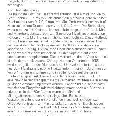
möglich, durch
Eigenhaartransplantation
die Glatzenbildung zu
beseitigen.
Arzt Haarbehandlung
Die häufigste Form der Haartransplantation ist die Mini und Mikro
Graft Technik. Ein Micro Graft enthält ein bis zwei Haare mit einem
Durchmesser von 0, 7 0, 9 mm, ein Mini Graft enthält drei bis fünf
Haare mit einem Durchmesser von 1, 0 1, 2 mm. Pro Behandlung
werden bis zu 1.500 dieser Transplantate eingesetzt. Abb. 1: Mini
und Mikrotransplantate Seit Einführung der Haartransplantationen
wurden zirka 1 Mio Transplantationen durchgeführt. Diese Methode
ist nicht mehr experimentell, sondern hat sich einen festen Platz in
der operativen Dermatologie erobert. 1930 führte erstmals ein
japanischer Chirurg, Okuda, eine Haartransplantation durch, indem
er Stanzen aus einem behaarten Teil der Kopfhaut auf einen
unbehaarten transplantierte. Diese Methode geriet in Vergessenheit
bis sie der amerikanische Chirurg, Norman Ohrentreich, 1955,
wieder aufgriff. Bei der Methode nach Okuda/Ohrentreich, werden
aus dem Haarkranz einzelne Hautzylinder mit einem Durchmesser
von 3 4, 5 mm entnommen und in voller Größe auf die kahlen
Stellen transplantiert. Diese Transplantate sind relativ groß. Um
eine Nekrose der Transplantate zu vermeiden, müßten sie in einem
gewissen Abstand implantiert werden. Daher sind sie selbst nach
mehrfachen Eingriffen mit Verdichtung immer noch als Büschel zu
erkennen. In den 80er Jahren wurde die Mini und
Mikrograftmethode von Marrit eingeführt. Es ist eine
Weiterentwicklung der ursprünglichen Hautinselmethode nach
Okuda/Ohrentreich. Ein Minitransplantat hat einen Durchmesser
von 1, 0 bis 1, 2 mm und hält 3 6 Haare. Ein Mikrotransplantat hat
einen Durchmesser von 0, 7 0, 9 mm und hält 1 2 Haare.