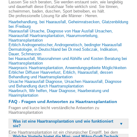
Lassen Sie sich beraten, Sie werden erstaunt sein, wie langlebig
und dauerhaft diese Ersatzhaar Teile wirklich sind. Sie lönnen,
schwimmen, baden, duschen, Sport betreiben, es hält.
Die professionelle Lösung für alle Männer - Herren.
Haarbehandlung, bei Haarausfall, Geheimratsecken, Glatzenbildung
bei /Freiburg
Haarausfall Ursache, Diagnose von Haar Ausfall Ursachen,
Haarausfall Haartransplantation, Haarumverteilung,
Haartransplantation
Erblich Androgenetischer, Androgenetisch, bedingter Haarausfall
Dermatologie, in Deutschland bei Dr.med.Sobczak, Indikation,
Dauer, Schmerzen
bei Haarausfall, Massnahmen und Abhilfe und Kosten Beratung bei
Haartransplantation
Haarpraxis Haartransplantation, Anwendungsgebiete Möglichkeiten
Erblicher Diffuser Haarverlust, Erblich, Haarausfall, dessen
Behandlung und Haartransplantation
Ursache Haarausfall Diagnose, Ursachen Haarausfall, Diagnose
und Behandlung durch Haartransplantation
Haarbruch, Wir helfen, Haar Diagnose, Haarberatung und
Haarimplantation
FAQ - Fragen und Antworten zu Haartransplantation
Fragen und kurze leicht verständliche Antworten zu
Haartransplantation
Was ist eine Haartransplantation und wie funktioniert
sie?
Eine Haartransplantation ist ein chirurgischer Eingriff, bei dem
Welche Vorteile bietet die Mini- und Mikro-Graft-Technik
Haare von einem dicht bewachsenen Bereich des Kopfes auf kahle