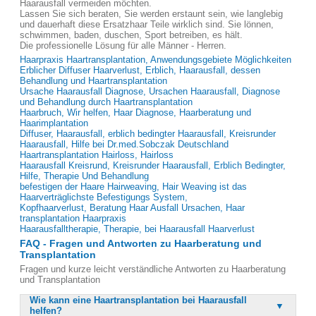
Haarausfall vermeiden möchten.
Lassen Sie sich beraten, Sie werden erstaunt sein, wie langlebig
und dauerhaft diese Ersatzhaar Teile wirklich sind. Sie lönnen,
schwimmen, baden, duschen, Sport betreiben, es hält.
Die professionelle Lösung für alle Männer - Herren.
Haarpraxis Haartransplantation, Anwendungsgebiete Möglichkeiten
Erblicher Diffuser Haarverlust, Erblich, Haarausfall, dessen
Behandlung und Haartransplantation
Ursache Haarausfall Diagnose, Ursachen Haarausfall, Diagnose
und Behandlung durch Haartransplantation
Haarbruch, Wir helfen, Haar Diagnose, Haarberatung und
Haarimplantation
Diffuser, Haarausfall, erblich bedingter Haarausfall, Kreisrunder
Haarausfall, Hilfe bei Dr.med.Sobczak Deutschland
Haartransplantation Hairloss, Hairloss
Haarausfall Kreisrund, Kreisrunder Haarausfall, Erblich Bedingter,
Hilfe, Therapie Und Behandlung
befestigen der Haare Hairweaving, Hair Weaving ist das
Haarverträglichste Befestigungs System,
Kopfhaarverlust, Beratung Haar Ausfall Ursachen, Haar
transplantation Haarpraxis
Haarausfalltherapie, Therapie, bei Haarausfall Haarverlust
FAQ - Fragen und Antworten zu Haarberatung und
Transplantation
Fragen und kurze leicht verständliche Antworten zu Haarberatung
und Transplantation
Wie kann eine Haartransplantation bei Haarausfall
helfen?