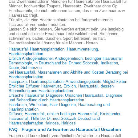
Das Zweithaarstudio in München für Haarersatz bei Haarausfall für
Männer, hochwertige Toupets, Haaresatz, Zweithaar ohne Op.
Echthaarteile, die nicht erkennen lassen, das man Zweithaar bzw.
Haarersatz trägt.
Für alle, die eine Haartransplantation bei fortgeschrittenem
Haarausfall vermeiden möchten.
Lassen Sie sich beraten, Sie werden erstaunt sein, wie langlebig
und dauerhaft diese Ersatzhaar Teile wirklich sind. Sie lönnen,
schwimmen, baden, duschen, Sport betreiben, es hält.
Die professionelle Lösung für alle Männer - Herren.
Haarausfall Haartransplantation, Haarumverteilung,
Haartransplantation
Erblich Androgenetischer, Androgenetisch, bedingter Haarausfall
Dermatologie, in Deutschland bei Dr.med.Sobczak, Indikation,
Dauer, Schmerzen
bei Haarausfall, Massnahmen und Abhilfe und Kosten Beratung bei
Haartransplantation
Haarpraxis Haartransplantation, Anwendungsgebiete Möglichkeiten
Erblicher Diffuser Haarverlust, Erblich, Haarausfall, dessen
Behandlung und Haartransplantation
Ursache Haarausfall Diagnose, Ursachen Haarausfall, Diagnose
und Behandlung durch Haartransplantation
Haarbruch, Wir helfen, Haar Diagnose, Haarberatung und
Haarimplantation
Diffuser, Haarausfall, erblich bedingter Haarausfall, Kreisrunder
Haarausfall, Hilfe bei Dr.med.Sobczak Deutschland
Haartransplantation Hairloss, Hairloss
FAQ - Fragen und Antworten zu Haarausfall Ursachen
Fragen und kurze leicht verständliche Antworten zu Haarausfall