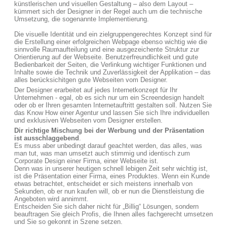
künstlerischen und visuellen Gestaltung – also dem Layout –
kümmert sich der Designer in der Regel auch um die technische
Umsetzung, die sogenannte Implementierung.
Die visuelle Identität und ein zielgruppengerechtes Konzept sind für
die Erstellung einer erfolgreichen Webpage ebenso wichtig wie die
sinnvolle Raumaufteilung und eine ausgezeichente Struktur zur
Orientierung auf der Webseite. Benutzerfreundlichkeit und gute
Bedienbarkeit der Seiten, die Verlinkung wichtiger Funktionen und
Inhalte sowie die Technik und Zuverlässigkeit der Applikation – das
alles berücksichitgen gute Webseiten vom Designer.
Der Designer erarbeitet auf jedes Internetkonzept für Ihr
Unternehmen - egal, ob es sich nur um ein Screendesign handelt
oder ob er Ihren gesamten Internetauftritt gestalten soll. Nutzen Sie
das Know How einer Agentur und lassen Sie sich Ihre individuellen
und exklusiven Webseiten vom Designer erstellen.
Dir richtige Mischung bei der Werbung und der Präsentation
ist ausschlaggebend
.
Es muss aber unbedingt darauf geachtet werden, das alles, was
man tut, was man umsetzt auch stimmig und identisch zum
Corporate Design einer Firma, einer Webseite ist.
Denn was in unserer heutigen schnell lebigen Zeit sehr wichtig ist,
ist die Präsentation einer Firma, eines Produktes. Wenn ein Kunde
etwas betrachtet, entscheidet er sich meistens innerhalb von
Sekunden, ob er nun kaufen will, ob er nun die Dienstleistung die
Angeboten wird annimmt.
Entscheiden Sie sich daher nicht für „Billig“ Lösungen, sondern
beauftragen Sie gleich Profis, die Ihnen alles fachgerecht umsetzen
und Sie so gekonnt in Szene setzen.