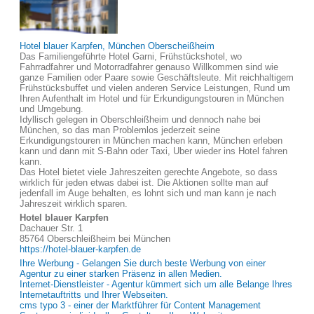
Hotel blauer Karpfen, München Oberscheißheim
Das Familiengeführte Hotel Garni, Frühstückshotel, wo
Fahrradfahrer und Motorradfahrer genauso Willkommen sind wie
ganze Familien oder Paare sowie Geschäftsleute. Mit reichhaltigem
Frühstücksbuffet und vielen anderen Service Leistungen, Rund um
Ihren Aufenthalt im Hotel und für Erkundigungstouren in München
und Umgebung.
Idyllisch gelegen in Oberschleißheim und dennoch nahe bei
München, so das man Problemlos jederzeit seine
Erkundigungstouren in München machen kann, München erleben
kann und dann mit S-Bahn oder Taxi, Uber wieder ins Hotel fahren
kann.
Das Hotel bietet viele Jahreszeiten gerechte Angebote, so dass
wirklich für jeden etwas dabei ist. Die Aktionen sollte man auf
jedenfall im Auge behalten, es lohnt sich und man kann je nach
Jahreszeit wirklich sparen.
Hotel blauer Karpfen
Dachauer Str. 1
85764 Oberschleißheim bei München
https://hotel-blauer-karpfen.de
Ihre Werbung - Gelangen Sie durch beste Werbung von einer
Agentur zu einer starken Präsenz in allen Medien.
Internet-Dienstleister - Agentur kümmert sich um alle Belange Ihres
Internetauftritts und Ihrer Webseiten.
cms typo 3 - einer der Marktführer für Content Management