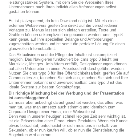
leistungsstarkes System, mit dem Sie die Webseiten Ihres
Unternehmens nach Ihren individuellen Anforderungen selbst
gestalten können.
Es ist platzsparend, da kein Download nötig ist. Mittels eines
externen Webservers greifen Sie direkt auf die verschiedenen
Vorlagen zu. Menus lassen sich einfach erstellen, Texte und
Grafiken können unkompliziert eingebunden werden. cms Typo3
kann genau auf Ihre speziellen Belange und Anforderungen
zugeschnitten werden und ist somit die perfekte Lösung für einen
glanzvollen Internetauftritt.
Das Aktualisieren und die Pflege der Inhalte ist unkompliziert
möglich. Das Navigieren funktioniert bei cms typo 3 leicht per
Mausklick, lästiges Umblättern entfällt, Designänderungen können
auf allen Unterseiten in einem Arbeitsschritt durchgeführt werden.
Nutzen Sie cms typo 3 für Ihre Öffentlichkeitsarbeit, greifen Sie auf
Communities zu, tauschen Sie sich aus, machen Sie sich und Ihre
Unternehmen bekannt und unverwechselbar. cms typo 3 ist das
ideale System zur besten Kontaktpflege.
Dir richtige Mischung bei der Werbung und der Präsentation
ist ausschlaggebend
.
Es muss aber unbedingt darauf geachtet werden, das alles, was
man tut, was man umsetzt auch stimmig und identisch zum
Corporate Design einer Firma, einer Webseite ist.
Denn was in unserer heutigen schnell lebigen Zeit sehr wichtig ist,
ist die Präsentation einer Firma, eines Produktes. Wenn ein Kunde
etwas betrachtet, entscheidet er sich meistens innerhalb von
Sekunden, ob er nun kaufen will, ob er nun die Dienstleistung die
Angeboten wird annimmt.