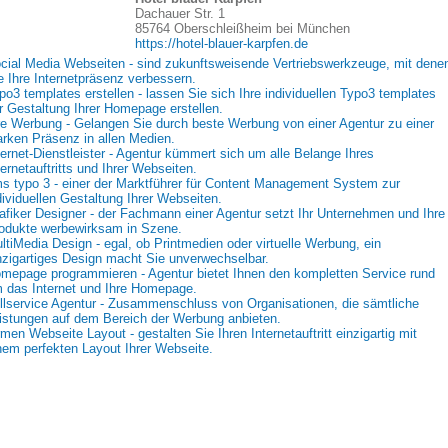
Dachauer Str. 1
85764 Oberschleißheim bei München
https://hotel-blauer-karpfen.de
cial Media Webseiten - sind zukunftsweisende Vertriebswerkzeuge, mit dene
e Ihre Internetpräsenz verbessern.
po3 templates erstellen - lassen Sie sich Ihre individuellen Typo3 templates
r Gestaltung Ihrer Homepage erstellen.
re Werbung - Gelangen Sie durch beste Werbung von einer Agentur zu einer
arken Präsenz in allen Medien.
ternet-Dienstleister - Agentur kümmert sich um alle Belange Ihres
ternetauftritts und Ihrer Webseiten.
s typo 3 - einer der Marktführer für Content Management System zur
dividuellen Gestaltung Ihrer Webseiten.
afiker Designer - der Fachmann einer Agentur setzt Ihr Unternehmen und Ihre
odukte werbewirksam in Szene.
ltiMedia Design - egal, ob Printmedien oder virtuelle Werbung, ein
nzigartiges Design macht Sie unverwechselbar.
mepage programmieren - Agentur bietet Ihnen den kompletten Service rund
 das Internet und Ihre Homepage.
llservice Agentur - Zusammenschluss von Organisationen, die sämtliche
istungen auf dem Bereich der Werbung anbieten.
rmen Webseite Layout - gestalten Sie Ihren Internetauftritt einzigartig mit
nem perfekten Layout Ihrer Webseite.