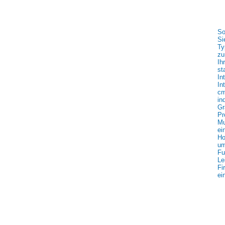
So
Si
Ty
zu
Ih
st
In
In
cm
in
Gr
Pr
Mu
ei
Ho
um
Fu
Le
Fi
ei