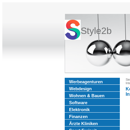
Style2b
Sie
Werbeagenturen
Int
Webdesign
K
In
Wohnen & Bauen
Software
Elektronik
Finanzen
Ärzte Kliniken