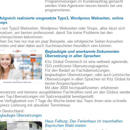
Programmierungen im Kundenauftrag gemacht
werden.Viele Agenturen lassen bereits bei uns
programmieren.
folgreich realisierte umgesetzte Typo3, Wordpress Webseiten, online
hops
 nun Typo3 Webseiten, Wordpress Webseiten oder Shops, alles lässt sich
setzen, am besten professionel, damit Sie keine Probleme bei den
chmaschinen bekommen.
hen Sie hier nur mal ein paar Beispiele, wie erfolgreiche Seiten Aussehen
nnten und aber dabei auch Suchmaschinen freundlich sein können.
Beglaubigte und anerkannte Dokumenten
Übersetzung in allen Sprachen
Kitz Global Österreich ist eine weltweit agierende,
ISO-zertifizierte Übersetzungsagentur.
Für den Bedarf an Fachübersetzungen,
beglaubigten Übersetzungen, oder auch juristisch
Übersetzungen in allen Sprachen ist Kitz Global ih
bester Ansprechpartner.
Mit über 3000 hochqualifizierten, erfahrenen
ersetzern und bestens ausgebildeten Fachkräften rund um den Globus werde
nen Top-Übersetzungen mit Spitzenqualität bereitgestellt.
ne Verfügbarkeit von 7 Tage die Woche bietet das Team ihnen eine schnelle
press Lieferung mit absoluter Termintreue.
r Deutschland:
glaubigte Übersetzungen
Haus Felburg: Das Ferienhaus im traumhaften
Bayrischen Wald mieten