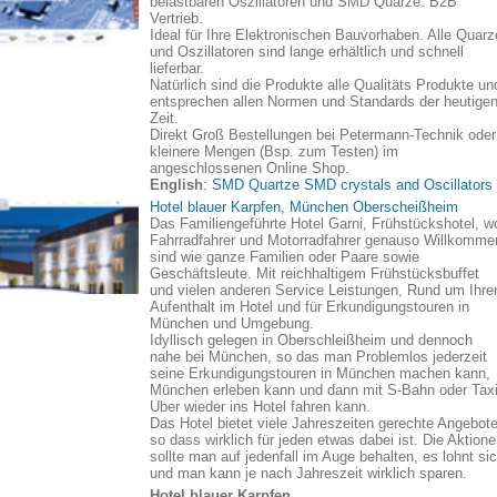
belastbaren Oszillatoren und SMD Quarze. B2B
Vertrieb.
Ideal für Ihre Elektronischen Bauvorhaben. Alle Quarz
und Oszillatoren sind lange erhältlich und schnell
lieferbar.
Natürlich sind die Produkte alle Qualitäts Produkte un
entsprechen allen Normen und Standards der heutige
Zeit.
Direkt Groß Bestellungen bei Petermann-Technik oder
kleinere Mengen (Bsp. zum Testen) im
angeschlossenen Online Shop.
English
:
SMD Quartze SMD crystals and Oscillators
Hotel blauer Karpfen, München Oberscheißheim
Das Familiengeführte Hotel Garni, Frühstückshotel, w
Fahrradfahrer und Motorradfahrer genauso Willkomme
sind wie ganze Familien oder Paare sowie
Geschäftsleute. Mit reichhaltigem Frühstücksbuffet
und vielen anderen Service Leistungen, Rund um Ihre
Aufenthalt im Hotel und für Erkundigungstouren in
München und Umgebung.
Idyllisch gelegen in Oberschleißheim und dennoch
nahe bei München, so das man Problemlos jederzeit
seine Erkundigungstouren in München machen kann,
München erleben kann und dann mit S-Bahn oder Taxi
Uber wieder ins Hotel fahren kann.
Das Hotel bietet viele Jahreszeiten gerechte Angebote
so dass wirklich für jeden etwas dabei ist. Die Aktion
sollte man auf jedenfall im Auge behalten, es lohnt si
und man kann je nach Jahreszeit wirklich sparen.
Hotel blauer Karpfen