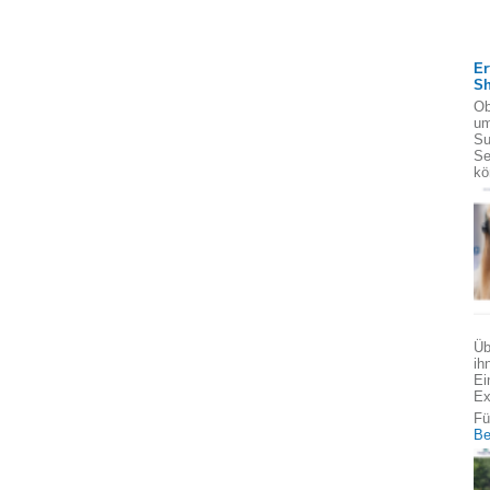
Er
S
Ob
um
Su
Se
kö
Üb
ih
Ei
Ex
Fü
Be