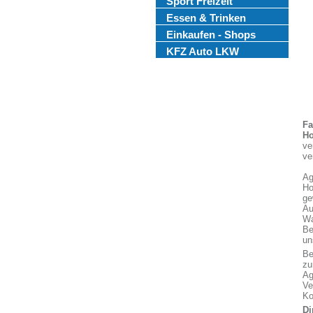
Sport Freizeit
Essen & Trinken
Einkaufen - Shops
KFZ Auto LKW
Fa
Ho
ve
ve
Ag
Ho
ge
Au
Wa
Be
un
Be
zu
Ag
Ve
Ko
Di