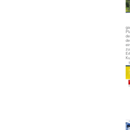
ga
Pl
de
de
ei
zu
Er
Ku