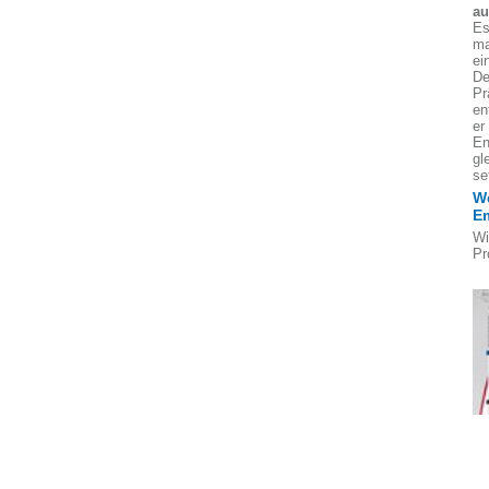
au
Es
ma
ei
De
Pr
en
er
En
gl
se
We
E
Wi
Pr