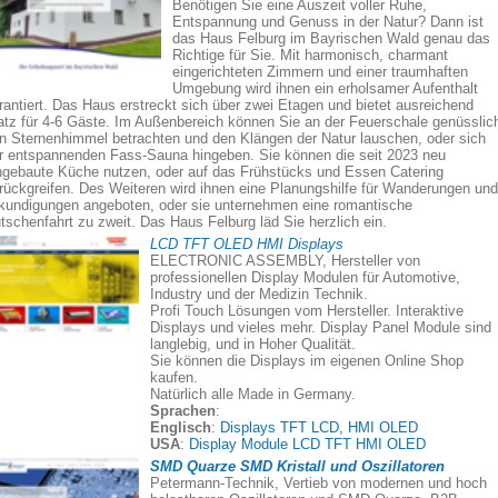
Benötigen Sie eine Auszeit voller Ruhe,
Entspannung und Genuss in der Natur? Dann ist
das Haus Felburg im Bayrischen Wald genau das
Richtige für Sie. Mit harmonisch, charmant
eingerichteten Zimmern und einer traumhaften
Umgebung wird ihnen ein erholsamer Aufenthalt
rantiert. Das Haus erstreckt sich über zwei Etagen und bietet ausreichend
atz für 4-6 Gäste. Im Außenbereich können Sie an der Feuerschale genüsslic
n Sternenhimmel betrachten und den Klängen der Natur lauschen, oder sich
r entspannenden Fass-Sauna hingeben. Sie können die seit 2023 neu
ngebaute Küche nutzen, oder auf das Frühstücks und Essen Catering
rückgreifen. Des Weiteren wird ihnen eine Planungshilfe für Wanderungen und
kundigungen angeboten, oder sie unternehmen eine romantische
tschenfahrt zu zweit. Das Haus Felburg läd Sie herzlich ein.
LCD TFT OLED HMI Displays
ELECTRONIC ASSEMBLY, Hersteller von
professionellen Display Modulen für Automotive,
Industry und der Medizin Technik.
Profi Touch Lösungen vom Hersteller. Interaktive
Displays und vieles mehr. Display Panel Module sind
langlebig, und in Hoher Qualität.
Sie können die Displays im eigenen Online Shop
kaufen.
Natürlich alle Made in Germany.
Sprachen
:
Englisch
:
Displays TFT LCD, HMI OLED
USA
:
Display Module LCD TFT HMI OLED
SMD Quarze SMD Kristall und Oszillatoren
Petermann-Technik, Vertieb von modernen und hoch