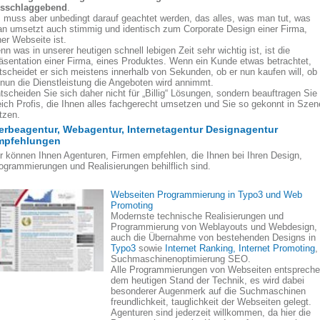
sschlaggebend
.
 muss aber unbedingt darauf geachtet werden, das alles, was man tut, was
n umsetzt auch stimmig und identisch zum Corporate Design einer Firma,
ner Webseite ist.
nn was in unserer heutigen schnell lebigen Zeit sehr wichtig ist, ist die
äsentation einer Firma, eines Produktes. Wenn ein Kunde etwas betrachtet,
tscheidet er sich meistens innerhalb von Sekunden, ob er nun kaufen will, ob
 nun die Dienstleistung die Angeboten wird annimmt.
tscheiden Sie sich daher nicht für „Billig“ Lösungen, sondern beauftragen Sie
eich Profis, die Ihnen alles fachgerecht umsetzen und Sie so gekonnt in Szen
tzen.
rbeagentur, Webagentur, Internetagentur Designagentur
mpfehlungen
r können Ihnen Agenturen, Firmen empfehlen, die Ihnen bei Ihren Design,
ogrammierungen und Realisierungen behilflich sind.
Webseiten Programmierung in Typo3 und Web
Promoting
Modernste technische Realisierungen und
Programmierung von Weblayouts und Webdesign,
auch die Übernahme von bestehenden Designs in
Typo3
sowie
Internet Ranking, Internet Promoting
,
Suchmaschinenoptimierung SEO.
Alle Programmierungen von Webseiten entsprech
dem heutigen Stand der Technik, es wird dabei
besonderer Augenmerk auf die Suchmaschinen
freundlichkeit, tauglichkeit der Webseiten gelegt.
Agenturen sind jederzeit willkommen, da hier die