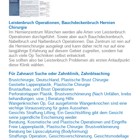
Leistenbruch Operationen, Bauchdeckenbruch Hernien
Chirurgie
Im Hernienzentrum München werden alle Arten von Leistenbruch
Operationen durchgeführt. Sowie aber auch Bauchdeckenbruch,
Nabelbruch und Narbenbruch Operationen. Das Zentrum ist rein auf
die Hernienchirurgie ausgelegt und kann daher nicht nur auf eine
langjährige Erfahrung auf diesem Gebiet zugreifen, sondern hat
auch viele Op Techniken selbst entwickelt.
Sie sollten also bei Leistenbruch Problemen als ersten Anlaufpunkt
diese Klinik wählen.
Für Zahnarzt Suche oder Zahnklinik, Zahnbleaching
Brustchirurgie, Deutschland, Plastische Brust Chirurgie
Gestielte Lappenplastik, Plastische Chirurgie
Brustaufbau, und Brust Operationen
Perforatorlappen Plastik, Brustverschönerung (Nach Unfällen, krebs
behandlungen, usw..) Beratung Hilfe
Wangenknochen Op, Gut ausgeformte Wangenknochen sind eine
wichtige Voraussetzung für gutes Aussehen.
Gesichts Straffung Lifting, Ein Gesichtslifting gibt dem Gesicht
seine jugendliche Erscheinung wieder.
Beratung, Kosmetische und Plastische Operationen und Eingriffe
Freie Lappenplastik, Plastische Chirurgie: Brustverkleinerung
Beratung bei Liposculpturing (Bodyformung)
Straffungs Operation, Gesichtsverschönerung, Gesichtsmodellage