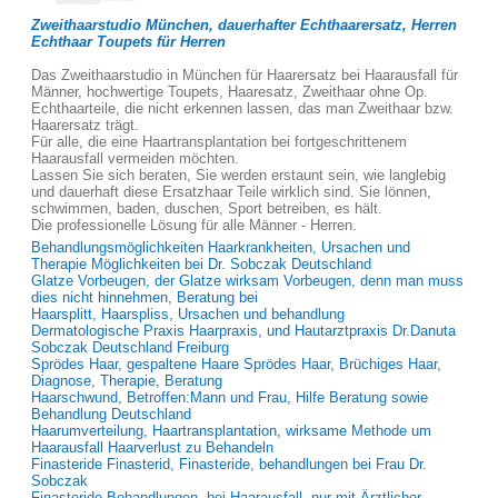
Zweithaarstudio München, dauerhafter Echthaarersatz, Herren
Echthaar Toupets für Herren
Das Zweithaarstudio in München für Haarersatz bei Haarausfall für
Männer, hochwertige Toupets, Haaresatz, Zweithaar ohne Op.
Echthaarteile, die nicht erkennen lassen, das man Zweithaar bzw.
Haarersatz trägt.
Für alle, die eine Haartransplantation bei fortgeschrittenem
Haarausfall vermeiden möchten.
Lassen Sie sich beraten, Sie werden erstaunt sein, wie langlebig
und dauerhaft diese Ersatzhaar Teile wirklich sind. Sie lönnen,
schwimmen, baden, duschen, Sport betreiben, es hält.
Die professionelle Lösung für alle Männer - Herren.
Behandlungsmöglichkeiten Haarkrankheiten, Ursachen und
Therapie Möglichkeiten bei Dr. Sobczak Deutschland
Glatze Vorbeugen, der Glatze wirksam Vorbeugen, denn man muss
dies nicht hinnehmen, Beratung bei
Haarsplitt, Haarspliss, Ursachen und behandlung
Dermatologische Praxis Haarpraxis, und Hautarztpraxis Dr.Danuta
Sobczak Deutschland Freiburg
Sprödes Haar, gespaltene Haare Sprödes Haar, Brüchiges Haar,
Diagnose, Therapie, Beratung
Haarschwund, Betroffen:Mann und Frau, Hilfe Beratung sowie
Behandlung Deutschland
Haarumverteilung, Haartransplantation, wirksame Methode um
Haarausfall Haarverlust zu Behandeln
Finasteride Finasterid, Finasteride, behandlungen bei Frau Dr.
Sobczak
Finasteride Behandlungen, bei Haarausfall, nur mit Ärztlicher