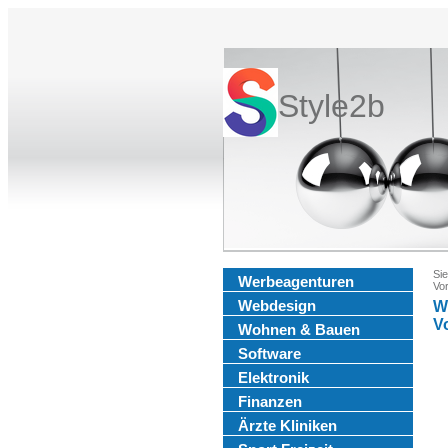
Style2b
Sie
Werbeagenturen
Vo
Webdesign
W
V
Wohnen & Bauen
Software
Elektronik
Finanzen
Ärzte Kliniken