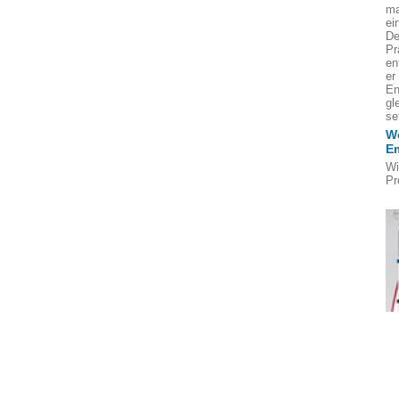
ma
ei
De
Pr
en
er
En
gl
se
We
E
Wi
Pr