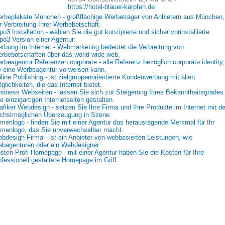
https://hotel-blauer-karpfen.de
rbeplakate München - großflächige Werbeträger von Anbietern aus München,
r Verbreitung Ihrer Werbebotschaft.
po3 Installation - wählen Sie die gut konzipierte und sicher vorinstallierte
po3 Version einer Agentur.
rbung im Internet - Webmarketing bedeutet die Verbreitung von
rbebotschaften über das world wide web.
rbeagentur Referenzen corporate - alle Referenz bezüglich corporate identity,
e eine Werbeagentur vorweisen kann.
line Publishing - ist zielgruppenorientierte Kundenwerbung mit allen
glichkeiten, die das Internet bietet.
siness Webseiten - lassen Sie sich zur Steigerung Ihres Bekanntheitsgrades
re einzigartigen Internetseiten gestalten.
afiker Webdesign - setzen Sie Ihre Firma und Ihre Produkte im Internet mit de
chstmöglichen Überzeugung in Szene.
rmenlogo - finden Sie mit einer Agentur das herausragende Merkmal für Ihr
rmenlogo, das Sie unverwechselbar macht.
bdesign Firma - ist ein Anbieter von webbasierten Leistungen, wie
bagenturen oder ein Webdesigner.
sten Profi Homepage - mit einer Agentur haben Sie die Kosten für Ihre
ofessionell gestaltete Homepage im Griff.