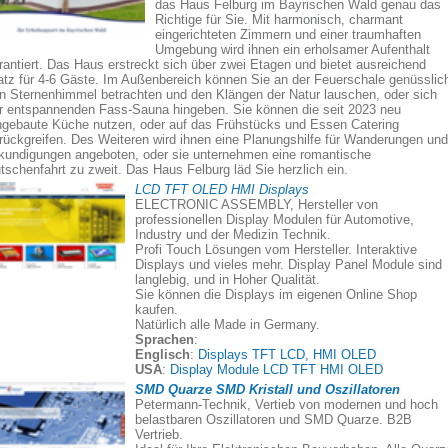
das Haus Felburg im Bayrischen Wald genau das
Richtige für Sie. Mit harmonisch, charmant
eingerichteten Zimmern und einer traumhaften
Umgebung wird ihnen ein erholsamer Aufenthalt
rantiert. Das Haus erstreckt sich über zwei Etagen und bietet ausreichend
atz für 4-6 Gäste. Im Außenbereich können Sie an der Feuerschale genüsslic
n Sternenhimmel betrachten und den Klängen der Natur lauschen, oder sich
r entspannenden Fass-Sauna hingeben. Sie können die seit 2023 neu
ngebaute Küche nutzen, oder auf das Frühstücks und Essen Catering
rückgreifen. Des Weiteren wird ihnen eine Planungshilfe für Wanderungen und
kundigungen angeboten, oder sie unternehmen eine romantische
tschenfahrt zu zweit. Das Haus Felburg läd Sie herzlich ein.
LCD TFT OLED HMI Displays
ELECTRONIC ASSEMBLY, Hersteller von
professionellen Display Modulen für Automotive,
Industry und der Medizin Technik.
Profi Touch Lösungen vom Hersteller. Interaktive
Displays und vieles mehr. Display Panel Module sind
langlebig, und in Hoher Qualität.
Sie können die Displays im eigenen Online Shop
kaufen.
Natürlich alle Made in Germany.
Sprachen
:
Englisch
:
Displays TFT LCD, HMI OLED
USA
:
Display Module LCD TFT HMI OLED
SMD Quarze SMD Kristall und Oszillatoren
Petermann-Technik, Vertieb von modernen und hoch
belastbaren Oszillatoren und SMD Quarze. B2B
Vertrieb.