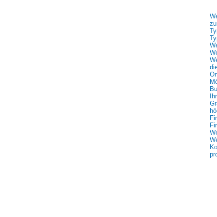
We
zu
Ty
Ty
We
We
We
di
On
Mö
Bu
Ih
Gr
hö
Fi
Fi
We
We
Ko
pr