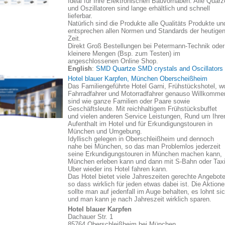
Ideal für Ihre Elektronischen Bauvorhaben. Alle Quarz
und Oszillatoren sind lange erhältlich und schnell
lieferbar.
Natürlich sind die Produkte alle Qualitäts Produkte un
entsprechen allen Normen und Standards der heutige
Zeit.
Direkt Groß Bestellungen bei Petermann-Technik oder
kleinere Mengen (Bsp. zum Testen) im
angeschlossenen Online Shop.
English
:
SMD Quartze SMD crystals and Oscillators
Hotel blauer Karpfen, München Oberscheißheim
Das Familiengeführte Hotel Garni, Frühstückshotel, w
Fahrradfahrer und Motorradfahrer genauso Willkomme
sind wie ganze Familien oder Paare sowie
Geschäftsleute. Mit reichhaltigem Frühstücksbuffet
und vielen anderen Service Leistungen, Rund um Ihre
Aufenthalt im Hotel und für Erkundigungstouren in
München und Umgebung.
Idyllisch gelegen in Oberschleißheim und dennoch
nahe bei München, so das man Problemlos jederzeit
seine Erkundigungstouren in München machen kann,
München erleben kann und dann mit S-Bahn oder Taxi
Uber wieder ins Hotel fahren kann.
Das Hotel bietet viele Jahreszeiten gerechte Angebote
so dass wirklich für jeden etwas dabei ist. Die Aktion
sollte man auf jedenfall im Auge behalten, es lohnt si
und man kann je nach Jahreszeit wirklich sparen.
Hotel blauer Karpfen
Dachauer Str. 1
85764 Oberschleißheim bei München