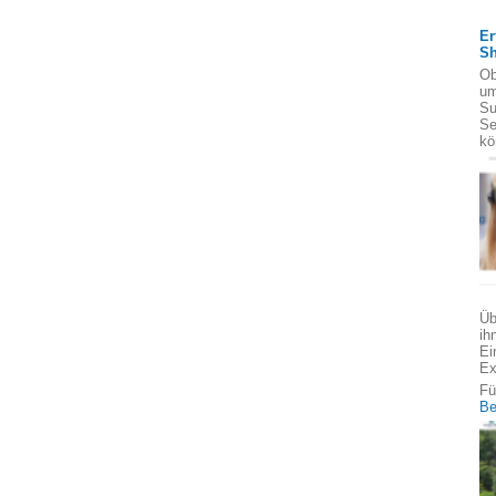
Er
S
Ob
um
Su
Se
kö
Üb
ih
Ei
Ex
Fü
Be