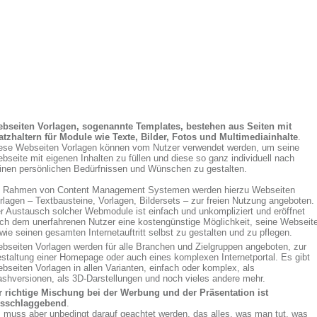
bseiten Vorlagen, sogenannte Templates, bestehen aus Seiten mit
atzhaltern für Module wie Texte, Bilder, Fotos und Multimediainhalte
.
ese Webseiten Vorlagen können vom Nutzer verwendet werden, um seine
bseite mit eigenen Inhalten zu füllen und diese so ganz individuell nach
inen persönlichen Bedürfnissen und Wünschen zu gestalten.
 Rahmen von Content Management Systemen werden hierzu Webseiten
rlagen – Textbausteine, Vorlagen, Bildersets – zur freien Nutzung angeboten.
r Austausch solcher Webmodule ist einfach und unkompliziert und eröffnet
ch dem unerfahrenen Nutzer eine kostengünstige Möglichkeit, seine Webseit
wie seinen gesamten Internetauftritt selbst zu gestalten und zu pflegen.
bseiten Vorlagen werden für alle Branchen und Zielgruppen angeboten, zur
staltung einer Homepage oder auch eines komplexen Internetportal. Es gibt
bseiten Vorlagen in allen Varianten, einfach oder komplex, als
ashversionen, als 3D-Darstellungen und noch vieles andere mehr.
r richtige Mischung bei der Werbung und der Präsentation ist
sschlaggebend
.
 muss aber unbedingt darauf geachtet werden, das alles, was man tut, was