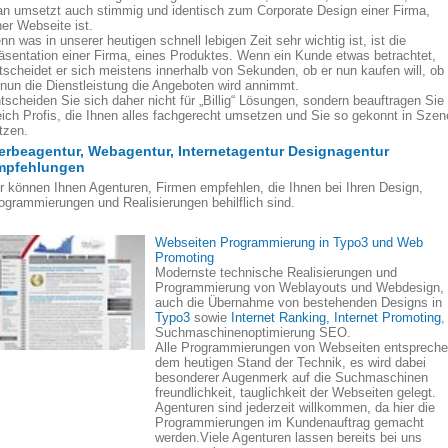
n umsetzt auch stimmig und identisch zum Corporate Design einer Firma,
ner Webseite ist.
nn was in unserer heutigen schnell lebigen Zeit sehr wichtig ist, ist die
äsentation einer Firma, eines Produktes. Wenn ein Kunde etwas betrachtet,
tscheidet er sich meistens innerhalb von Sekunden, ob er nun kaufen will, ob
 nun die Dienstleistung die Angeboten wird annimmt.
tscheiden Sie sich daher nicht für „Billig“ Lösungen, sondern beauftragen Sie
eich Profis, die Ihnen alles fachgerecht umsetzen und Sie so gekonnt in Szen
tzen.
rbeagentur, Webagentur, Internetagentur Designagentur
mpfehlungen
r können Ihnen Agenturen, Firmen empfehlen, die Ihnen bei Ihren Design,
ogrammierungen und Realisierungen behilflich sind.
Webseiten Programmierung in Typo3 und Web
Promoting
Modernste technische Realisierungen und
Programmierung von Weblayouts und Webdesign,
auch die Übernahme von bestehenden Designs in
Typo3
sowie
Internet Ranking, Internet Promoting
,
Suchmaschinenoptimierung SEO.
Alle Programmierungen von Webseiten entsprech
dem heutigen Stand der Technik, es wird dabei
besonderer Augenmerk auf die Suchmaschinen
freundlichkeit, tauglichkeit der Webseiten gelegt.
Agenturen sind jederzeit willkommen, da hier die
Programmierungen im Kundenauftrag gemacht
werden.Viele Agenturen lassen bereits bei uns