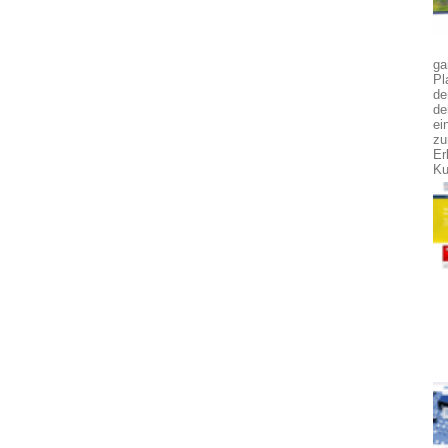
ga
Pl
de
de
ei
zu
Er
Ku