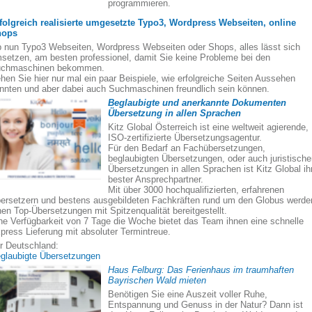
programmieren.
folgreich realisierte umgesetzte Typo3, Wordpress Webseiten, online
hops
 nun Typo3 Webseiten, Wordpress Webseiten oder Shops, alles lässt sich
setzen, am besten professionel, damit Sie keine Probleme bei den
chmaschinen bekommen.
hen Sie hier nur mal ein paar Beispiele, wie erfolgreiche Seiten Aussehen
nnten und aber dabei auch Suchmaschinen freundlich sein können.
Beglaubigte und anerkannte Dokumenten
Übersetzung in allen Sprachen
Kitz Global Österreich ist eine weltweit agierende,
ISO-zertifizierte Übersetzungsagentur.
Für den Bedarf an Fachübersetzungen,
beglaubigten Übersetzungen, oder auch juristisch
Übersetzungen in allen Sprachen ist Kitz Global ih
bester Ansprechpartner.
Mit über 3000 hochqualifizierten, erfahrenen
ersetzern und bestens ausgebildeten Fachkräften rund um den Globus werde
nen Top-Übersetzungen mit Spitzenqualität bereitgestellt.
ne Verfügbarkeit von 7 Tage die Woche bietet das Team ihnen eine schnelle
press Lieferung mit absoluter Termintreue.
r Deutschland:
glaubigte Übersetzungen
Haus Felburg: Das Ferienhaus im traumhaften
Bayrischen Wald mieten
Benötigen Sie eine Auszeit voller Ruhe,
Entspannung und Genuss in der Natur? Dann ist