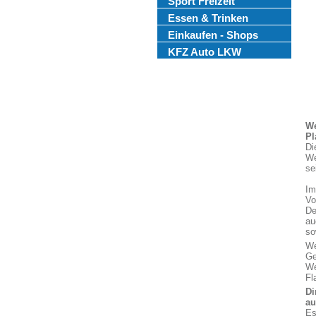
Sport Freizeit
Essen & Trinken
Einkaufen - Shops
KFZ Auto LKW
We
Pl
Di
We
se
Im
Vo
De
au
so
We
Ge
We
Fl
Di
au
Es