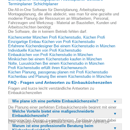
Terminplaner Schichtplaner
Die All-in-One Software für Dienstplanung, Arbeitsplanung
Montageplanung, die alles abdeckt, was man für eine gezielte und
moderne Planung der Ressourcen an Mitarbeitern, Personal,
Fahrzeugen und Werkzeug - Material an Baustellen, Kunden und
Arbeitsschichten benötigt.
Die Software, die in keinem Betrieb fehlen darf.
Küchencenter München Profi Küchenstudio, Küchen Profi
Einzigartige Einbau Küchen von Profi Küchenstudio
Erfahrene Küchendesigner Bei einem Küchenstudio in München
Individuelle Küchen von Profi Küchenstudio
Einbauküchen von Profi Küchenstudio in München
Miniküchen bei einem Küchenstudio kaufen in München
Nolte, Luxusküchen Bei einem Küchenstudio in München
Profi Küchenstudio erfüllt ihren Küchenwunsch
Küchen Planung, passgenau planen mit Profi Küchenstudio
Küchenbau und Planung Bei einem Küchenstudio in München
FAQ - Fragen und Antworten zu Einbauküchenzeilen
Fragen und kurze leicht verständliche Antworten zu
Einbauküchenzeilen
Wie plane ich eine perfekte Einbauküchenzeile?
Die Planung einer perfekten Einbauküchenzeile beginnt mit einer
Welche Vorteile bietet eine maßgeschneiderte
gründlichen Beratung durch Experten. Es ist wichtig, den
Einbauküchenzeile?
verfügbaren Raum optimal zu nutzen und gleichzeitig ein
harmonisches Design zu gewährleisten. Fachleute können dabei
Eine maßgeschneiderte Einbauküchenzeile bietet zahlreiche
helfen, den Stauraum effizient zu gestalten und moderne Geräte zu
Warum ist eine professionelle Beratung beim
Vorteile, darunter die optimale Nutzung des verfügbaren Raums und
integrieren. Eine durchdachte Planung berücksichtigt auch