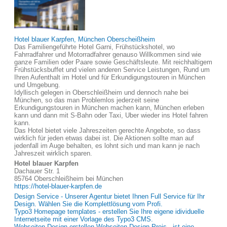
Hotel blauer Karpfen, München Oberscheißheim
Das Familiengeführte Hotel Garni, Frühstückshotel, wo
Fahrradfahrer und Motorradfahrer genauso Willkommen sind wie
ganze Familien oder Paare sowie Geschäftsleute. Mit reichhaltigem
Frühstücksbuffet und vielen anderen Service Leistungen, Rund um
Ihren Aufenthalt im Hotel und für Erkundigungstouren in München
und Umgebung.
Idyllisch gelegen in Oberschleißheim und dennoch nahe bei
München, so das man Problemlos jederzeit seine
Erkundigungstouren in München machen kann, München erleben
kann und dann mit S-Bahn oder Taxi, Uber wieder ins Hotel fahren
kann.
Das Hotel bietet viele Jahreszeiten gerechte Angebote, so dass
wirklich für jeden etwas dabei ist. Die Aktionen sollte man auf
jedenfall im Auge behalten, es lohnt sich und man kann je nach
Jahreszeit wirklich sparen.
Hotel blauer Karpfen
Dachauer Str. 1
85764 Oberschleißheim bei München
https://hotel-blauer-karpfen.de
Design Service - Unserer Agentur bietet Ihnen Full Service für Ihr
Design. Wählen Sie die Komplettlösung vom Profi.
Typo3 Homepage templates - erstellen Sie Ihre eigene idividuelle
Internetseite mit einer Vorlage des Typo3 CMS.
Webseiten Design erstellen Webseiten Design Preis - ist eine