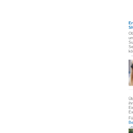
Er
S
Ob
um
Su
Se
kö
Üb
ih
Ei
Ex
Fü
Be