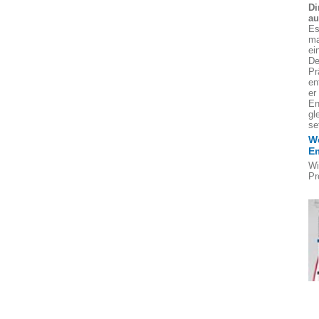
Di
au
Es
ma
ei
De
Pr
en
er
En
gl
se
We
E
Wi
Pr