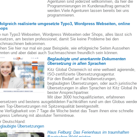
Agenturen sind jederzeit willkommen, da hier die
Programmierungen im Kundenauftrag gemacht
werden.Viele Agenturen lassen bereits bei uns
programmieren.
folgreich realisierte umgesetzte Typo3, Wordpress Webseiten, online
hops
 nun Typo3 Webseiten, Wordpress Webseiten oder Shops, alles lässt sich
setzen, am besten professionel, damit Sie keine Probleme bei den
chmaschinen bekommen.
hen Sie hier nur mal ein paar Beispiele, wie erfolgreiche Seiten Aussehen
nnten und aber dabei auch Suchmaschinen freundlich sein können.
Beglaubigte und anerkannte Dokumenten
Übersetzung in allen Sprachen
Kitz Global Österreich ist eine weltweit agierende,
ISO-zertifizierte Übersetzungsagentur.
Für den Bedarf an Fachübersetzungen,
beglaubigten Übersetzungen, oder auch juristisch
Übersetzungen in allen Sprachen ist Kitz Global ih
bester Ansprechpartner.
Mit über 3000 hochqualifizierten, erfahrenen
ersetzern und bestens ausgebildeten Fachkräften rund um den Globus werde
nen Top-Übersetzungen mit Spitzenqualität bereitgestellt.
ne Verfügbarkeit von 7 Tage die Woche bietet das Team ihnen eine schnelle
press Lieferung mit absoluter Termintreue.
r Deutschland:
glaubigte Übersetzungen
Haus Felburg: Das Ferienhaus im traumhaften
Bayrischen Wald mieten