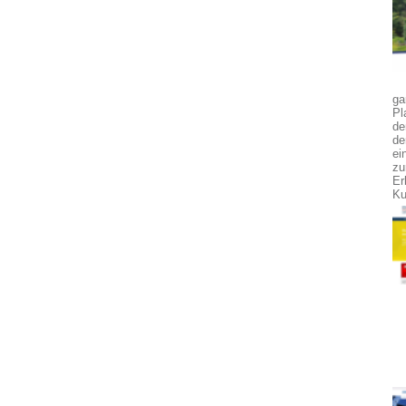
ga
Pl
de
de
ei
zu
Er
Ku