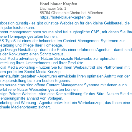
Hotel blauer Karpfen
Dachauer Str. 1
85764 Oberschleißheim bei München
https://hotel-blauer-karpfen.de
bdesign günstig - es gibt günstige Webdesign für den kleine Geldbeutel, die
ch jeder leisten kann.
ntent management open source sind frei zugängliche CMS, mit denen Sie Ihr
gene Homepage gestalten können.
S Typo3 ist eines der bekanntesten Content Management Systemen zur
staltung und Pflege Ihrer Homepage.
go Design Gestaltung - durch die Profis einer erfahrenen Agentur – damit sind
e der Konkurrenz einen Schritt voraus.
cial Media advertising - Nutzen Sie soziale Netzwerke zur optimalen
rstellung Ihres Unternehmens und Ihrer Produkte.
cial Media workshop - nutzen Sie für Ihren Werbeauftritt alle Plattformen mit
nem perfekten Social Media Konzept.
ternetauftritt gestalten - Agenturen entwickeln Ihren optimalen Auftritt von der
nzepterstellung bis zum besten Ergebnis.
en source cms sind offene Content Management Systeme mit denen auch
erfahrene Nutzer Webseiten gestalten können.
sign Pakete Website - sind eine Komplettlösung für das Büro. Nutzen Sie die
ientierungshilfe anhand von Vorlagen.
rketing und Werbung - Agentur entwickelt ein Werbekonzept, das Ihnen eine
timale Medienpräsenz sichert.