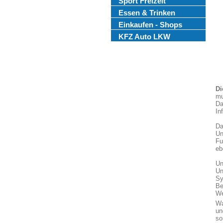
Sport Freizeit
Essen & Trinken
Einkaufen - Shops
KFZ Auto LKW
Di
mu
Da
In
Da
Un
Fu
eb
Un
Un
Sy
Be
We
Wa
un
so