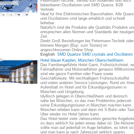
Petermann-Technik, Vertieb von modernen und hoch
belastbaren Oszillatoren und SMD Quarze. B2B
Vertrieb.
Ideal für Ihre Elektronischen Bauvorhaben. Alle Quarz
und Oszillatoren sind lange erhältlich und schnell
lieferbar.
Natürlich sind die Produkte alle Qualitäts Produkte un
entsprechen allen Normen und Standards der heutige
Zeit.
Direkt Groß Bestellungen bei Petermann-Technik oder
kleinere Mengen (Bsp. zum Testen) im
angeschlossenen Online Shop.
English
:
SMD Quartze SMD crystals and Oscillators
Hotel blauer Karpfen, München Oberscheißheim
Das Familiengeführte Hotel Garni, Frühstückshotel, w
Fahrradfahrer und Motorradfahrer genauso Willkomme
sind wie ganze Familien oder Paare sowie
Geschäftsleute. Mit reichhaltigem Frühstücksbuffet
und vielen anderen Service Leistungen, Rund um Ihre
Aufenthalt im Hotel und für Erkundigungstouren in
München und Umgebung.
Idyllisch gelegen in Oberschleißheim und dennoch
nahe bei München, so das man Problemlos jederzeit
seine Erkundigungstouren in München machen kann,
München erleben kann und dann mit S-Bahn oder Taxi
Uber wieder ins Hotel fahren kann.
Das Hotel bietet viele Jahreszeiten gerechte Angebote
so dass wirklich für jeden etwas dabei ist. Die Aktion
sollte man auf jedenfall im Auge behalten, es lohnt si
und man kann je nach Jahreszeit wirklich sparen.