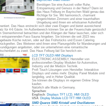
Benötigen Sie eine Auszeit voller Ruhe,
Entspannung und Genuss in der Natur? Dann ist
das Haus Felburg im Bayrischen Wald genau das
Richtige für Sie. Mit harmonisch, charmant
eingerichteten Zimmern und einer traumhaften
Umgebung wird ihnen ein erholsamer Aufenthalt
rantiert. Das Haus erstreckt sich über zwei Etagen und bietet ausreichend
atz für 4-6 Gäste. Im Außenbereich können Sie an der Feuerschale genüsslic
n Sternenhimmel betrachten und den Klängen der Natur lauschen, oder sich
r entspannenden Fass-Sauna hingeben. Sie können die seit 2023 neu
ngebaute Küche nutzen, oder auf das Frühstücks und Essen Catering
rückgreifen. Des Weiteren wird ihnen eine Planungshilfe für Wanderungen und
kundigungen angeboten, oder sie unternehmen eine romantische
tschenfahrt zu zweit. Das Haus Felburg läd Sie herzlich ein.
LCD TFT OLED HMI Displays
ELECTRONIC ASSEMBLY, Hersteller von
professionellen Display Modulen für Automotive,
Industry und der Medizin Technik.
Profi Touch Lösungen vom Hersteller. Interaktive
Displays und vieles mehr. Display Panel Module sind
langlebig, und in Hoher Qualität.
Sie können die Displays im eigenen Online Shop
kaufen.
Natürlich alle Made in Germany.
Sprachen
:
Englisch
:
Displays TFT LCD, HMI OLED
USA
:
Display Module LCD TFT HMI OLED
SMD Quarze SMD Kristall und Oszillatoren