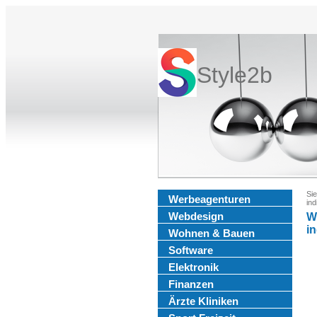
Style2b
Sie
Werbeagenturen
ind
Webdesign
W
in
Wohnen & Bauen
Software
Elektronik
Finanzen
Ärzte Kliniken