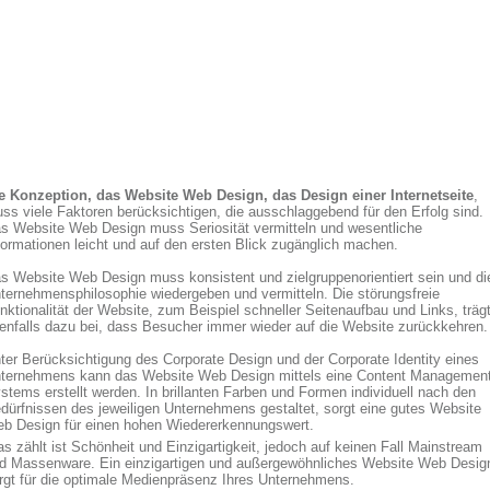
e Konzeption, das Website Web Design, das Design einer Internetseite
,
ss viele Faktoren berücksichtigen, die ausschlaggebend für den Erfolg sind.
s Website Web Design muss Seriosität vermitteln und wesentliche
formationen leicht und auf den ersten Blick zugänglich machen.
s Website Web Design muss konsistent und zielgruppenorientiert sein und di
ternehmensphilosophie wiedergeben und vermitteln. Die störungsfreie
nktionalität der Website, zum Beispiel schneller Seitenaufbau und Links, träg
enfalls dazu bei, dass Besucher immer wieder auf die Website zurückkehren.
ter Berücksichtigung des Corporate Design und der Corporate Identity eines
ternehmens kann das Website Web Design mittels eine Content Managemen
stems erstellt werden. In brillanten Farben und Formen individuell nach den
dürfnissen des jeweiligen Unternehmens gestaltet, sorgt eine gutes Website
b Design für einen hohen Wiedererkennungswert.
s zählt ist Schönheit und Einzigartigkeit, jedoch auf keinen Fall Mainstream
d Massenware. Ein einzigartigen und außergewöhnliches Website Web Desig
rgt für die optimale Medienpräsenz Ihres Unternehmens.