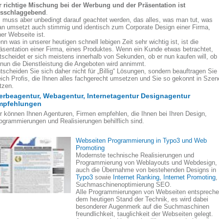
r richtige Mischung bei der Werbung und der Präsentation ist
sschlaggebend
.
 muss aber unbedingt darauf geachtet werden, das alles, was man tut, was
n umsetzt auch stimmig und identisch zum Corporate Design einer Firma,
ner Webseite ist.
nn was in unserer heutigen schnell lebigen Zeit sehr wichtig ist, ist die
äsentation einer Firma, eines Produktes. Wenn ein Kunde etwas betrachtet,
tscheidet er sich meistens innerhalb von Sekunden, ob er nun kaufen will, ob
 nun die Dienstleistung die Angeboten wird annimmt.
tscheiden Sie sich daher nicht für „Billig“ Lösungen, sondern beauftragen Sie
eich Profis, die Ihnen alles fachgerecht umsetzen und Sie so gekonnt in Szen
tzen.
rbeagentur, Webagentur, Internetagentur Designagentur
mpfehlungen
r können Ihnen Agenturen, Firmen empfehlen, die Ihnen bei Ihren Design,
ogrammierungen und Realisierungen behilflich sind.
Webseiten Programmierung in Typo3 und Web
Promoting
Modernste technische Realisierungen und
Programmierung von Weblayouts und Webdesign,
auch die Übernahme von bestehenden Designs in
Typo3
sowie
Internet Ranking, Internet Promoting
,
Suchmaschinenoptimierung SEO.
Alle Programmierungen von Webseiten entsprech
dem heutigen Stand der Technik, es wird dabei
besonderer Augenmerk auf die Suchmaschinen
freundlichkeit, tauglichkeit der Webseiten gelegt.