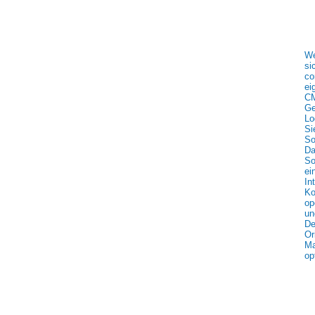
We
si
co
ei
CM
Ge
Lo
Si
So
Da
So
ei
In
Ko
op
un
De
Or
Ma
op