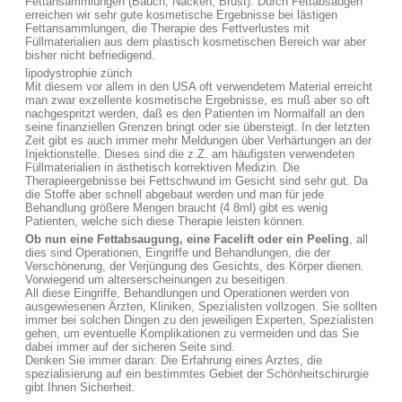
Fettansammlungen (Bauch, Nacken, Brust). Durch Fettabsaugen
erreichen wir sehr gute kosmetische Ergebnisse bei lästigen
Fettansammlungen, die Therapie des Fettverlustes mit
Füllmaterialien aus dem plastisch kosmetischen Bereich war aber
bisher nicht befriedigend.
lipodystrophie zürich
Mit diesem vor allem in den USA oft verwendetem Material erreicht
man zwar exzellente kosmetische Ergebnisse, es muß aber so oft
nachgespritzt werden, daß es den Patienten im Normalfall an den
seine finanziellen Grenzen bringt oder sie übersteigt. In der letzten
Zeit gibt es auch immer mehr Meldungen über Verhärtungen an der
Injektionstelle. Dieses sind die z.Z. am häufigsten verwendeten
Füllmaterialien in ästhetisch korrektiven Medizin. Die
Therapieergebnisse bei Fettschwund im Gesicht sind sehr gut. Da
die Stoffe aber schnell abgebaut werden und man für jede
Behandlung größere Mengen braucht (4 8ml) gibt es wenig
Patienten, welche sich diese Therapie leisten können.
Ob nun eine Fettabsaugung, eine Facelift oder ein Peeling
, all
dies sind Operationen, Eingriffe und Behandlungen, die der
Verschönerung, der Verjüngung des Gesichts, des Körper dienen.
Vorwiegend um alterserscheinungen zu beseitigen.
All diese Eingriffe, Behandlungen und Operationen werden von
ausgewiesenen Ärzten, Kliniken, Spezialisten vollzogen. Sie sollten
immer bei solchen Dingen zu den jeweiligen Experten, Spezialisten
gehen, um eventuelle Komplikationen zu vermeiden und das Sie
dabei immer auf der sicheren Seite sind.
Denken Sie immer daran: Die Erfahrung eines Arztes, die
spezialisierung auf ein bestimmtes Gebiet der Schönheitschirurgie
gibt Ihnen Sicherheit.