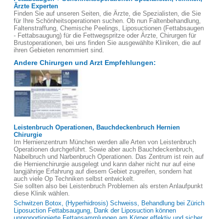
Ärzte Experten
Finden Sie auf unseren Seiten, die Ärzte, die Spezialisten, die Sie
für Ihre Schönheitsoperationen suchen. Ob nun Faltenbehandlung,
Faltenstraffung, Chemische Peelings, Liposuctionen (Fettabsaugen
- Fettabsaugung) für die Fettwegspritze oder Ärzte, Chirurgen für
Brustoperationen, bei uns finden Sie ausgewählte Kliniken, die auf
ihren Gebieten renommiert sind.
Andere Chirurgen und Arzt Empfehlungen:
Leistenbruch Operationen, Bauchdeckenbruch Hernien
Chirurgie
Im Hernienzentrum München werden alle Arten von Leistenbruch
Operationen durchgeführt. Sowie aber auch Bauchdeckenbruch,
Nabelbruch und Narbenbruch Operationen. Das Zentrum ist rein auf
die Hernienchirurgie ausgelegt und kann daher nicht nur auf eine
langjährige Erfahrung auf diesem Gebiet zugreifen, sondern hat
auch viele Op Techniken selbst entwickelt.
Sie sollten also bei Leistenbruch Problemen als ersten Anlaufpunkt
diese Klinik wählen.
Schwitzen Botox, (Hyperhidrosis) Schweiss, Behandlung bei Zürich
Liposuction Fettabsaugung, Dank der Liposuction können
unproportionierte Fettansammlungen am Körper effektiv und sicher