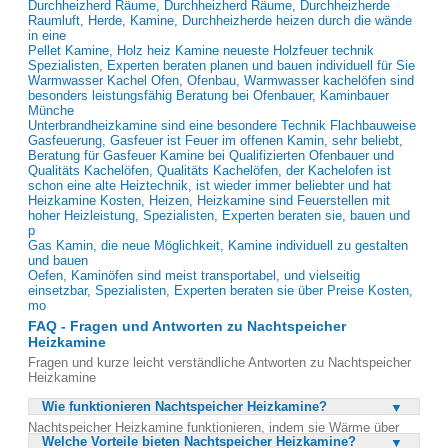
Durchheizherd Räume, Durchheizherd Räume, Durchheizherde
Raumluft, Herde, Kamine, Durchheizherde heizen durch die wände
in eine
Pellet Kamine, Holz heiz Kamine neueste Holzfeuer technik
Spezialisten, Experten beraten planen und bauen individuell für Sie
Warmwasser Kachel Ofen, Ofenbau, Warmwasser kachelöfen sind
besonders leistungsfähig Beratung bei Ofenbauer, Kaminbauer
Münche
Unterbrandheizkamine sind eine besondere Technik Flachbauweise
Gasfeuerung, Gasfeuer ist Feuer im offenen Kamin, sehr beliebt,
Beratung für Gasfeuer Kamine bei Qualifizierten Ofenbauer und
Qualitäts Kachelöfen, Qualitäts Kachelöfen, der Kachelofen ist
schon eine alte Heiztechnik, ist wieder immer beliebter und hat
Heizkamine Kosten, Heizen, Heizkamine sind Feuerstellen mit
hoher Heizleistung, Spezialisten, Experten beraten sie, bauen und
p
Gas Kamin, die neue Möglichkeit, Kamine individuell zu gestalten
und bauen
Oefen, Kaminöfen sind meist transportabel, und vielseitig
einsetzbar, Spezialisten, Experten beraten sie über Preise Kosten,
mo
FAQ - Fragen und Antworten zu Nachtspeicher
Heizkamine
Fragen und kurze leicht verständliche Antworten zu Nachtspeicher
Heizkamine
Wie funktionieren Nachtspeicher Heizkamine?
Nachtspeicher Heizkamine funktionieren, indem sie Wärme über
Welche Vorteile bieten Nachtspeicher Heizkamine?
einen bestimmten Zeitraum aufnehmen und diese dann langsam als