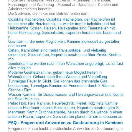
moderne Planung der Ressourcen an Mitarbeitern, Personal,
Fahrzeugen und Werkzeug - Material an Baustellen, Kunden und
Arbeitsschichten benötigt.
Die Software, die in keinem Betrieb fehlen darf.
Qualitäts Kachelöfen, Qualitäts Kachelöfen, der Kachelofen ist
schon eine alte Heiztechnik, ist wieder immer beliebter und hat
Heizkamine Kosten, Heizen, Heizkamine sind Feuerstellen mit
hoher Heizleistung, Spezialisten, Experten beraten sie, bauen und
p
Gas Kamin, die neue Möglichkeit, Kamine individuell zu gestalten
und bauen
Oefen, Kaminöfen sind meist transportabel, und vielseitig
einsetzbar, Spezialisten, Experten beraten sie über Preise Kosten,
mo
Sonderkamine werden nach ihren Wünschen angefertigt, Es ist fast
alles möglich
Moderne Gasheizkamine, geben neue Möglichkeiten in
Wohnräumen. Gebaut nach Ihren Wunsch und Vorstellung
Tunnelgas Feuer In Sicht, Sie können das brennende Gas
beobachten, Tunnelgas Kamine ist Feuersicht durch 2 Räume
Ofenbau Firm
Wasser Kamine, für Brauchwasser und Heizungswasser und Kombi
mit Solar Heizung
Pellet Holz Heiz Kamine, Feuertechnik, Pellet Holz heiz Kamine
neueste Holzfeuer technik Spezialisten, Experten beraten gern Si
Mehrraum Kamin Durchheizherde, heizen durch die wände in einen
anderen Raum, Experten, Spezialisten planen für sie und bauen au
FAQ - Fragen und Antworten zu Gasfeuerung in Kaminen
Fragen und kurze leicht verständliche Antworten zu Gasfeuerung in