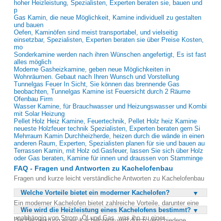
hoher Heizleistung, Spezialisten, Experten beraten sie, bauen und
p
Gas Kamin, die neue Möglichkeit, Kamine individuell zu gestalten
und bauen
Oefen, Kaminöfen sind meist transportabel, und vielseitig
einsetzbar, Spezialisten, Experten beraten sie über Preise Kosten,
mo
Sonderkamine werden nach ihren Wünschen angefertigt, Es ist fast
alles möglich
Moderne Gasheizkamine, geben neue Möglichkeiten in
Wohnräumen. Gebaut nach Ihren Wunsch und Vorstellung
Tunnelgas Feuer In Sicht, Sie können das brennende Gas
beobachten, Tunnelgas Kamine ist Feuersicht durch 2 Räume
Ofenbau Firm
Wasser Kamine, für Brauchwasser und Heizungswasser und Kombi
mit Solar Heizung
Pellet Holz Heiz Kamine, Feuertechnik, Pellet Holz heiz Kamine
neueste Holzfeuer technik Spezialisten, Experten beraten gern Si
Mehrraum Kamin Durchheizherde, heizen durch die wände in einen
anderen Raum, Experten, Spezialisten planen für sie und bauen au
Terrassen Kamin, mit Holz od.Gasfeuer, lassen Sie sich über Holz
oder Gas beraten, Kamine für innen und draussen von Stamminge
FAQ - Fragen und Antworten zu Kachelofenbau
Fragen und kurze leicht verständliche Antworten zu Kachelofenbau
Welche Vorteile bietet ein moderner Kachelofen?
Ein moderner Kachelofen bietet zahlreiche Vorteile, darunter eine
Wie wird die Heizleistung eines Kachelofens bestimmt?
besonders angenehme und gleichmäßige Wärmeabgabe. Er ist
unabhängig von Strom, Öl und Gas, was ihn zu einer
Die Heizleistung eines Kachelofens wird durch verschiedene