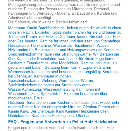
Die All-in-One Software für Dienstplanung, Arbeitsplanung
Montageplanung, die alles abdeckt, was man für eine gezielte und
moderne Planung der Ressourcen an Mitarbeitern, Personal,
Fahrzeugen und Werkzeug - Material an Baustellen, Kunden und
Arbeitsschichten benötigt.
Die Software, die in keinem Betrieb fehlen darf.
Mehrraum Kamin Durchheizherde, heizen durch die wände in einen
anderen Raum, Experten, Spezialisten planen für sie und bauen au
Terrassen Kamin, mit Holz od.Gasfeuer, lassen Sie sich über Holz
oder Gas beraten, Kamine für innen und draussen von Stamminge
Heisswasser Heizkamine, Wasser als Heizelement, Wasser
Heizkamine für Brauchwasser und Heizungswasser und Kombi mit
Speicherheizkamine haben nur Strahlungswärme. Wir Beraten sie
über Kamin oder Kachelofen, was besser für Sie in Fage kommt
Gaskamin Feuerkamine, eine Möglichkeit, Kamine individuell zu
gestalten und bauen, Beratung beim Kamin Experten Stamm
Warmwasser kachelöfen sind besonders leistungsfähig Beratung
bei Ofenbauer, Kaminbauer München
Speicherheizkamin Wohnung Warmhalten, Wärme,
Speicherheizkamine haben nur Strahlungswärme.
Wasser Aufheizung, Wasseraufheizung Kaminöfen mit
Wasseraufheizung Spezialisten, Experten beraten sie über
möglichkeiten, Preis
Holzfeuer Herde dienen zum Kochen und Heizen jetzt wieder sehr
modern Preise Kosten erfragen sie bitte bei Ofenbau Firmen ofen
Kamin Karo, Der Ofenbauer Karo Kamine Heizkamine Öfen
Herdekamine Kachelofen Heizungsbau, Ofenbau,
FAQ - Fragen und Antworten zu Pellet Holz Heizkamine
Fragen und kurze leicht verständliche Antworten zu Pellet Holz