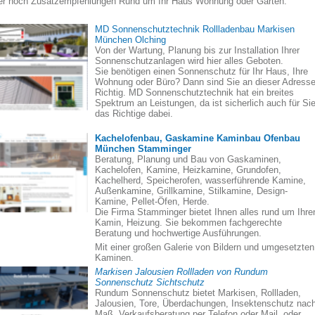
er noch Zusatzempfehlungen Rund um Ihr Haus Wohnung oder Garten:
MD Sonnenschutztechnik Rollladenbau Markisen
München Olching
Von der Wartung, Planung bis zur Installation Ihrer
Sonnenschutzanlagen wird hier alles Geboten.
Sie benötigen einen Sonnenschutz für Ihr Haus, Ihre
Wohnung oder Büro? Dann sind Sie an dieser Adress
Richtig. MD Sonnenschutztechnik hat ein breites
Spektrum an Leistungen, da ist sicherlich auch für Si
das Richtige dabei.
Kachelofenbau, Gaskamine Kaminbau Ofenbau
München Stamminger
Beratung, Planung und Bau von Gaskaminen,
Kachelofen, Kamine, Heizkamine, Grundofen,
Kachelherd, Speicherofen, wasserführende Kamine,
Außenkamine, Grillkamine, Stilkamine, Design-
Kamine, Pellet-Öfen, Herde.
Die Firma Stamminger bietet Ihnen alles rund um Ihre
Kamin, Heizung. Sie bekommen fachgerechte
Beratung und hochwertige Ausführungen.
Mit einer großen Galerie von Bildern und umgesetzten
Kaminen.
Markisen Jalousien Rollladen von Rundum
Sonnenschutz Sichtschutz
Rundum Sonnenschutz bietet Markisen, Rollladen,
Jalousien, Tore, Überdachungen, Insektenschutz nac
Maß. Verkaufsberatung per Telefon oder Mail, oder