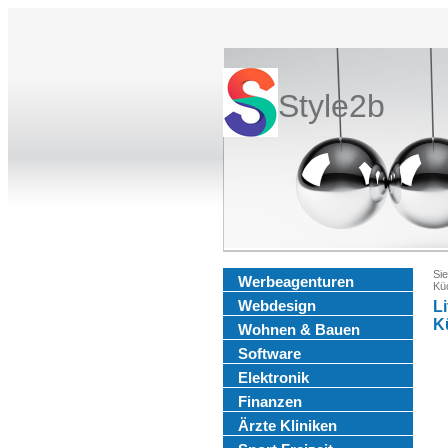
Style2b
Sie
Werbeagenturen
Kü
Webdesign
Li
K
Wohnen & Bauen
Software
Elektronik
Finanzen
Ärzte Kliniken