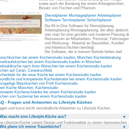
sowie auch der Beratung bei einem Artengerechten
Besatz von Fischen und Pflanzen.
Dienstplaner Montageplaner Arbeitsplaner
Software Terminplaner Schichtplaner
Die All-in-One Software für Dienstplanung,
Arbeitsplanung Montageplanung, die alles abdeckt
was man für eine gezielte und moderne Planung d
Ressourcen an Mitarbeitern, Personal, Fahrzeuge
und Werkzeug - Material an Baustellen, Kunden
und Arbeitsschichten benötigt.
Die Software, die in keinem Betrieb fehlen darf.
nschküchen bei einem Küchenstudio kaufen, München Küchenberatung
verkaufsküchen bei einem Küchenstudio kaufen in München
elstahlküche nach ihren Wünschen bei einem Küchenstudio kaufen
chen auf Ceran, Cerankochfeld.
chenteile für die neue Küche bei einem Küchenstudio kaufen
eundliche und kompetente Küchenberater bei einem Küchenstudio kaufen
nzigartige Massküchen von Profi Küchenstudio
een Küche München, Küchenstudio
eiswerte Küchenschränke bei einem Küchenstudio kaufen
chen von Systemat bei einem Küchenstudio kaufen
Q - Fragen und Antworten zu Lifestyle Küchen
agen und kurze leicht verständliche Antworten zu Lifestyle Küchen
Was macht eine Lifestyle-Küche aus?
ne Lifestyle-Küche vereint Design und Funktionalität zu einem harmonischen
Wie plane ich meine Traumküche?
nzen. Sie ist nicht nur ein Ort zum Kochen, sondern auch ein Statussymbol