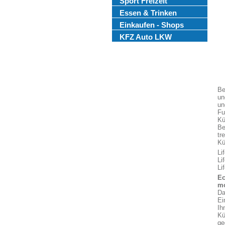
Sport Freizeit
Essen & Trinken
Einkaufen - Shops
KFZ Auto LKW
Be
un
un
Fu
Kü
Be
tr
Kü
Li
Li
Li
Ec
mo
Da
Ei
Ih
Kü
ge