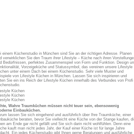
i einem Küchenstudio in München sind Sie an der richtigen Adresse. Planen
d verwirklichen Sie den Traum ihrer Lifestyle – Küche nach ihren Vorstellung
d Bedürfnissen, perfektes Zusammenspiel von Form und Funktion. Design u
nktionalität, Vorzeigeküche und Statussymbol, das vereinen unsere Lifestyle
chen unter einem Dach bei einem Küchenstudio. Sehr viele Muster und
ispiele von Lifestyle Küchen in München. Lassen Sie sich inspirieren und
eten Sie ein ins Reich der Lifestyle Küchen innerhalb des Verbundes von Profi
chenstudio.
festyle Küchen
festyle Küchen
festyle Küchen
hte, Wahre Traumküchen müssen nicht teuer sein, ebensowenig
derne Einbauküchen.
rum lassen Sie sich eingehend und ausführlich über Ihre Traumküche, einer
nbauküche beraten, bevor Sie vielleicht eine Küche von der Stange kaufen, d
nen am Ende gar nicht gefällt und Sie sich darin nicht wohlfühlen. Denn eine
che kauft man nicht jedes Jahr, der Kauf einer Küche ist für lange Jahre
dacht. Ein jedes Küchenstudio gibt Ihnen gerne Beratungen und ausführliche