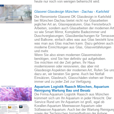
heute nur noch von wenigen beherrscht wird.
Glaserei Glasdesign München - Dachau - Karlsfeld
Die Renomierte Glaserei DK Glasdesign in Karlsfeld
bei München Dachau bietet nicht nur Glasarbeiten
jeglicher Art an, Glasreparaturen, Glas Fensterbruch
Arbeiten, sondern auch Glasarbeiten der modernen Art
so wie Smart Mirror, Komplette Badezimmer und
Duschverglasungen, Glasüberdachungen für Terrasse
und Balkone, einfach alles was aus Glas besteht bzw.
was man aus Glas machen kann. Dazu gehören auch
moderne Einrichtungen aus Glas, Glasvertäfelungen
und mehr.
Wenn Sie also einen modernen Glasermeister
benötigen, sind Sie hier definitiv gut aufgehoben.
Sie möchten mit der Zeit gehen, Ihr Haus
modernisieren oder renovieren, das aber mit
Glasdesign Aspekten der modernen Art, Rufen Sie un
dazu an, wir beraten Sie gerne. Auch bei Notfall
Einsätzen, Glasbruch, Glasschäden stehen wir Ihnen
immer und zu jeder Zeit zur Verfügung.
Aquarium Logistik Raasch München, Aquarium
Reinigung Wartung Bau und Besatz
Die Firma Aquarium Logistik Raasch aus München
kümmert sich um Ihr Aquarium in jeder Hinsicht. Der
Service Rund um Ihr Aquarium ist groß, egal ob
Korallen Aquarium Meerwasser Aquarium oder
Süßwasser Aquarium. Auch bei der Wartung Reinigun
sowie der Technischen Instandhaltung der Anlage