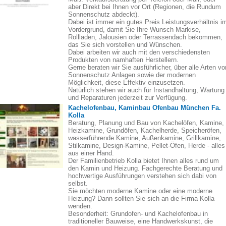
aber Direkt bei Ihnen vor Ort (Regionen, die Rundum
Sonnenschutz abdeckt).
Dabei ist immer ein gutes Preis Leistungsverhältnis i
Vordergrund, damit Sie Ihre Wunsch Markise,
Rollladen, Jalousien oder Terrassendach bekommen,
das Sie sich vorstellen und Wünschen.
Dabei arbeiten wir auch mit den verschiedensten
Produkten von namhaften Herstellern.
Gerne beraten wir Sie ausführlicher, über alle Arten vo
Sonnenschutz Anlagen sowie der modernen
Möglichkeit, diese Effektiv einzusetzen.
Natürlich stehen wir auch für Instandhaltung, Wartung
und Reparaturen jederzeit zur Verfügung.
Kachelofenbau, Kaminbau Ofenbau München Fa.
Kolla
Beratung, Planung und Bau von Kachelöfen, Kamine,
Heizkamine, Grundöfen, Kachelherde, Speicheröfen,
wasserführende Kamine, Außenkamine, Grillkamine,
Stilkamine, Design-Kamine, Pellet-Öfen, Herde - alles
aus einer Hand.
Der Familienbetrieb Kolla bietet Ihnen alles rund um
den Kamin und Heizung. Fachgerechte Beratung und
hochwertige Ausführungen verstehen sich dabi von
selbst.
Sie möchten moderne Kamine oder eine moderne
Heizung? Dann sollten Sie sich an die Firma Kolla
wenden.
Besonderheit: Grundofen- und Kachelofenbau in
traditioneller Bauweise, eine Handwerkskunst, die