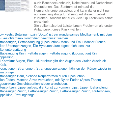
auch Bauchdeckenbruch, Nabelbruch und Narbenbruc
Operationen. Das Zentrum ist rein auf die
Hernienchirurgie ausgelegt und kann daher nicht nur
auf eine langjährige Erfahrung auf diesem Gebiet
zugreifen, sondern hat auch viele Op Techniken selbs
entwickelt.
Sie sollten also bei Leistenbruch Problemen als erste
Anlaufpunkt diese Klinik wählen.
ow Feets, Botulinumtoxin (Botox) ist ein wundersames Medikament, mit dem
e Gesichtsmimik kontrolliert beeinflusst werden
ttabsaugen, Fettabsaugung (Liposuction) Mann und Frau Männer Frauen
lten Unterspritzungen, Die Hyaluronsäure eignet sich ideal zur
ltenunterspritzung
ttabsaugung Kinn, Fettabsaugen, Fettabsaugung (Liposuction) Kinn
oppelkinn)
d Korrektur Augen, Eine Lidkorrektur gibt den Augen den vitalen Ausdruck
rück.
posuctionen Straffungen, Straffungsoperationen können den Körper wieder in
rm bringen.
ttabsaugen Bern, Schöne Körperformen durch Liposuction
lon Fäden, Manche Ärzte versuchen, mit Nylon Fäden (Aptos Fäden)
gesunkene Gesichtspartien wieder anzuheben.
terspritzen, Lippenaufbau, die Kunst zu Formen, Lips, Lippen Behandlung
ttabsaugen Zürich, Fettabsaugen Zürich, Fettabsaugen Zürich, Reiterhosen,
ppelkinn, Rettungsringe