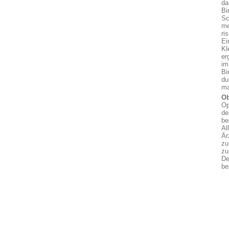
da
Bi
Sc
me
ri
Ei
Kl
er
im
Bi
du
ma
Ob
Op
de
be
Al
Är
zu
zu
De
be