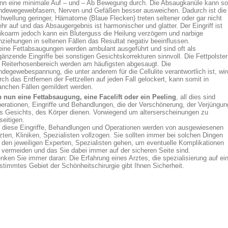
nn eine minimale Auf – und – Ab Bewegung durch. Die Absaugkanüle kann so
ndewegewebfasern, Nerven und Gefäßen besser ausweichen. Dadurch ist die
hwellung geringer, Hämatome (Blaue Flecken) treten seltener oder gar nicht
hr auf und das Absaugergebnis ist harmonischer und glatter. Der Eingriff ist
sikoarm jedoch kann ein Bluterguss die Heilung verzögern und narbige
nziehungen in seltenen Fällen das Resultat negativ beeinflussen.
eine Fettabsaugungen werden ambulant ausgeführt und sind oft als
gänzende Eingriffe bei sonstigen Gesichtskorrekturen sinnvoll. Die Fettpolster
 Reiterhosenbereich werden am häufigsten abgesaugt. Die
ndegewebespannung, die unter anderem für die Cellulite verantwortlich ist, wir
rch das Entfernen der Fettzellen auf jeden Fall gelockert, kann somit in
nchen Fällen gemildert werden.
 nun eine Fettabsaugung, eine Facelift oder ein Peeling
, all dies sind
erationen, Eingriffe und Behandlungen, die der Verschönerung, der Verjüngun
s Gesichts, des Körper dienen. Vorwiegend um alterserscheinungen zu
seitigen.
l diese Eingriffe, Behandlungen und Operationen werden von ausgewiesenen
zten, Kliniken, Spezialisten vollzogen. Sie sollten immer bei solchen Dingen
 den jeweiligen Experten, Spezialisten gehen, um eventuelle Komplikationen
 vermeiden und das Sie dabei immer auf der sicheren Seite sind.
nken Sie immer daran: Die Erfahrung eines Arztes, die spezialisierung auf ei
stimmtes Gebiet der Schönheitschirurgie gibt Ihnen Sicherheit.