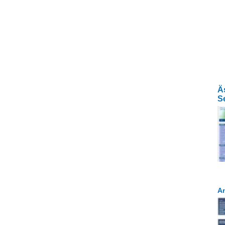
Ä
S
An