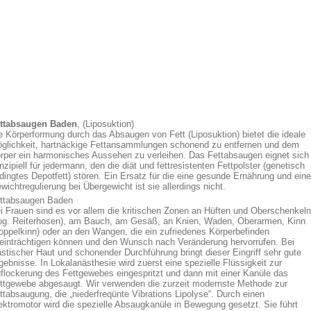
ttabsaugen Baden
, (Liposuktion)
e Körperformung durch das Absaugen von Fett (Liposuktion) bietet die ideale
glichkeit, hartnäckige Fettansammlungen schonend zu entfernen und dem
rper ein harmonisches Aussehen zu verleihen. Das Fettabsaugen eignet sich
inzipiell für jedermann, den die diät und fettresistenten Fettpolster (genetisch
dingtes Depotfett) stören. Ein Ersatz für die eine gesunde Ernährung und eine
wichtregulierung bei Übergewicht ist sie allerdings nicht.
ttabsaugen Baden
i Frauen sind es vor allem die kritischen Zonen an Hüften und Oberschenkeln
og. Reiterhosen), am Bauch, am Gesäß, an Knien, Waden, Oberarmen, Kinn
oppelkinn) oder an den Wangen, die ein zufriedenes Körperbefinden
einträchtigen können und den Wunsch nach Veränderung hervorrufen. Bei
astischer Haut und schonender Durchführung bringt dieser Eingriff sehr gute
gebnisse. In Lokalanästhesie wird zuerst eine spezielle Flüssigkeit zur
flockerung des Fettgewebes eingespritzt und dann mit einer Kanüle das
ttgewebe abgesaugt. Wir verwenden die zurzeit modernste Methode zur
ttabsaugung, die „niederfreqünte Vibrations Lipolyse“. Durch einen
ektromotor wird die spezielle Absaugkanüle in Bewegung gesetzt. Sie führt