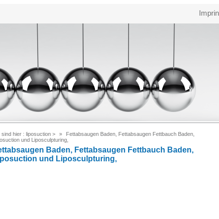
Imprin
 sind hier :
liposuction
>
Fettabsaugen Baden, Fettabsaugen Fettbauch Baden,
osuction und Liposculpturing,
ettabsaugen Baden, Fettabsaugen Fettbauch Baden,
iposuction und Liposculpturing,