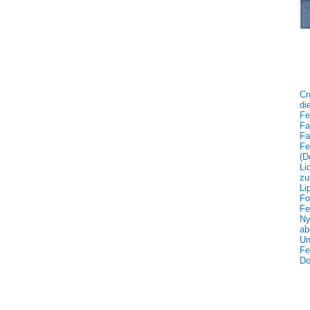
Cr
di
Fe
Fa
Fa
Fe
(D
Li
zu
Li
Fo
Fe
Ny
ab
Un
Fe
Do