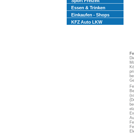
Sport Freizeit
Essen & Trinken
Einkaufen - Shops
KFZ Auto LKW
Fe
Di
Mö
Kö
pr
be
Ge
Fe
Be
(s
(D
be
el
Er
Au
Fe
Fe
El