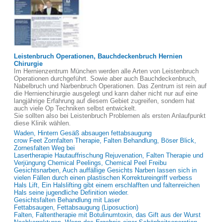
Leistenbruch Operationen, Bauchdeckenbruch Hernien
Chirurgie
Im Hernienzentrum München werden alle Arten von Leistenbruch
Operationen durchgeführt. Sowie aber auch Bauchdeckenbruch,
Nabelbruch und Narbenbruch Operationen. Das Zentrum ist rein auf
die Hernienchirurgie ausgelegt und kann daher nicht nur auf eine
langjährige Erfahrung auf diesem Gebiet zugreifen, sondern hat
auch viele Op Techniken selbst entwickelt.
Sie sollten also bei Leistenbruch Problemen als ersten Anlaufpunkt
diese Klinik wählen.
Waden, Hintern Gesäß absaugen fettabsaugung
crow Feet Zornfalten Therapie, Falten Behandlung, Böser Blick,
Zornesfalten Weg bei
Lasertherapie Hautauffrischung Rejuvenation, Falten Therapie und
Verjüngung Chemical Peelings, Chemical Peel Freibu
Gesichtsnarben, Auch auffällige Gesichts Narben lassen sich in
vielen Fällen durch einen plastischen Korrektureingriff verbess
Hals Lift, Ein Halslifting gibt einem erschlafften und faltenreichen
Hals seine jugendliche Definition wieder.
Gesichtsfalten Behandlung mit Laser
Fettabsaugen, Fettabsaugung (Liposuction)
Falten, Faltentherapie mit Botulinumtoxin, das Gift aus der Wurst