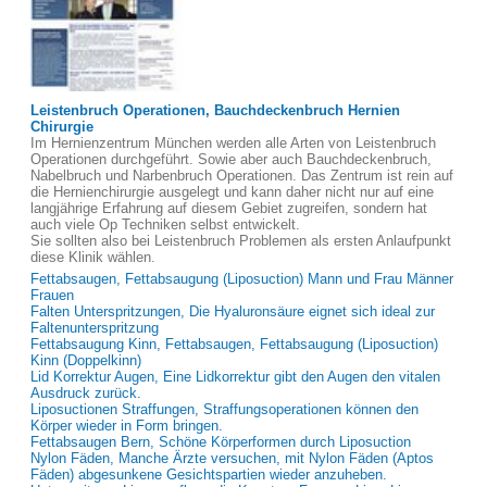
Leistenbruch Operationen, Bauchdeckenbruch Hernien
Chirurgie
Im Hernienzentrum München werden alle Arten von Leistenbruch
Operationen durchgeführt. Sowie aber auch Bauchdeckenbruch,
Nabelbruch und Narbenbruch Operationen. Das Zentrum ist rein auf
die Hernienchirurgie ausgelegt und kann daher nicht nur auf eine
langjährige Erfahrung auf diesem Gebiet zugreifen, sondern hat
auch viele Op Techniken selbst entwickelt.
Sie sollten also bei Leistenbruch Problemen als ersten Anlaufpunkt
diese Klinik wählen.
Fettabsaugen, Fettabsaugung (Liposuction) Mann und Frau Männer
Frauen
Falten Unterspritzungen, Die Hyaluronsäure eignet sich ideal zur
Faltenunterspritzung
Fettabsaugung Kinn, Fettabsaugen, Fettabsaugung (Liposuction)
Kinn (Doppelkinn)
Lid Korrektur Augen, Eine Lidkorrektur gibt den Augen den vitalen
Ausdruck zurück.
Liposuctionen Straffungen, Straffungsoperationen können den
Körper wieder in Form bringen.
Fettabsaugen Bern, Schöne Körperformen durch Liposuction
Nylon Fäden, Manche Ärzte versuchen, mit Nylon Fäden (Aptos
Fäden) abgesunkene Gesichtspartien wieder anzuheben.