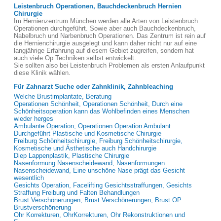
Leistenbruch Operationen, Bauchdeckenbruch Hernien
Chirurgie
Im Hernienzentrum München werden alle Arten von Leistenbruch
Operationen durchgeführt. Sowie aber auch Bauchdeckenbruch,
Nabelbruch und Narbenbruch Operationen. Das Zentrum ist rein auf
die Hernienchirurgie ausgelegt und kann daher nicht nur auf eine
langjährige Erfahrung auf diesem Gebiet zugreifen, sondern hat
auch viele Op Techniken selbst entwickelt.
Sie sollten also bei Leistenbruch Problemen als ersten Anlaufpunkt
diese Klinik wählen.
Für Zahnarzt Suche oder Zahnklinik, Zahnbleaching
Welche Brustimplantate, Beratung
Operationen Schönheit, Operationen Schönheit, Durch eine
Schönheitsoperation kann das Wohlbefinden eines Menschen
wieder herges
Ambulante Operation, Operationen Operation Ambulant
Durchgeführt Plastische und Kosmetische Chirurgie
Freiburg Schönheitschirurgie, Freiburg Schönheitschirurgie,
Kosmetische und Ästhetische auch Handchirurgie
Diep Lappenplastik, Plastische Chirurgie
Nasenformung Nasenscheidewand, Nasenformungen
Nasenscheidewand, Eine unschöne Nase prägt das Gesicht
wesentlich
Gesichts Operation, Facelifting Gesichtsstraffungen, Gesichts
Straffung Freiburg und Falten Behandlungen
Brust Verschönerungen, Brust Verschönerungen, Brust OP
Brustverschönerung
Ohr Korrekturen, OhrKorrekturen, Ohr Rekonstruktionen und