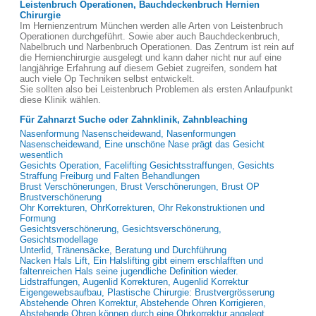
Leistenbruch Operationen, Bauchdeckenbruch Hernien
Chirurgie
Im Hernienzentrum München werden alle Arten von Leistenbruch
Operationen durchgeführt. Sowie aber auch Bauchdeckenbruch,
Nabelbruch und Narbenbruch Operationen. Das Zentrum ist rein auf
die Hernienchirurgie ausgelegt und kann daher nicht nur auf eine
langjährige Erfahrung auf diesem Gebiet zugreifen, sondern hat
auch viele Op Techniken selbst entwickelt.
Sie sollten also bei Leistenbruch Problemen als ersten Anlaufpunkt
diese Klinik wählen.
Für Zahnarzt Suche oder Zahnklinik, Zahnbleaching
Nasenformung Nasenscheidewand, Nasenformungen
Nasenscheidewand, Eine unschöne Nase prägt das Gesicht
wesentlich
Gesichts Operation, Facelifting Gesichtsstraffungen, Gesichts
Straffung Freiburg und Falten Behandlungen
Brust Verschönerungen, Brust Verschönerungen, Brust OP
Brustverschönerung
Ohr Korrekturen, OhrKorrekturen, Ohr Rekonstruktionen und
Formung
Gesichtsverschönerung, Gesichtsverschönerung,
Gesichtsmodellage
Unterlid, Tränensäcke, Beratung und Durchführung
Nacken Hals Lift, Ein Halslifting gibt einem erschlafften und
faltenreichen Hals seine jugendliche Definition wieder.
Lidstraffungen, Augenlid Korrekturen, Augenlid Korrektur
Eigengewebsaufbau, Plastische Chirurgie: Brustvergrösserung
Abstehende Ohren Korrektur, Abstehende Ohren Korrigieren,
Abstehende Ohren können durch eine Ohrkorrektur angelegt