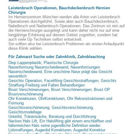
Leistenbruch Operationen, Bauchdeckenbruch Hernien
Chirurgie
Im Hernienzentrum München werden alle Arten von Leistenbruch
Operationen durchgeführt. Sowie aber auch Bauchdeckenbruch,
Nabelbruch und Narbenbruch Operationen. Das Zentrum ist rein auf
die Hernienchirurgie ausgelegt und kann daher nicht nur auf eine
langjährige Erfahrung auf diesem Gebiet zugreifen, sondern hat
auch viele Op Techniken selbst entwickelt.
Sie sollten also bei Leistenbruch Problemen als ersten Anlaufpunkt
diese Klinik wählen.
Für Zahnarzt Suche oder Zahnklinik, Zahnbleaching
Diep Lappenplastik, Plastische Chirurgie
Nasenformung Nasenscheidewand, Nasenformungen
Nasenscheidewand, Eine unschöne Nase prägt das Gesicht
wesentlich
Gesichts Operation, Facelifting Gesichtsstraffungen, Gesichts
Straffung Freiburg und Falten Behandlungen
Brust Verschönerungen, Brust Verschönerungen, Brust OP
Brustverschönerung
Ohr Korrekturen, OhrKorrekturen, Ohr Rekonstruktionen und
Formung
Gesichtsverschönerung, Gesichtsverschönerung,
Gesichtsmodellage
Unterlid, Tränensäcke, Beratung und Durchführung
Nacken Hals Lift, Ein Halslifting gibt einem erschlafften und
faltenreichen Hals seine jugendliche Definition wieder.
Lidstraffungen, Augenlid Korrekturen, Augenlid Korrektur