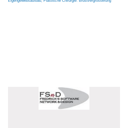
Eigengewebsaufbau, Plastische Chirurgie: Brustvergrösserung