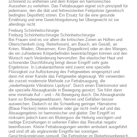
schonend zu entfernen und dem Körper ein harmonisches
Aussehen zu verleihen. Das Fettabsaugen eignet sich prinzipiell für
jedermann, den die diät und fettresistenten Fettpolster (genetisch
bedingtes Depotfett) stören. Ein Ersatz für die eine gesunde
Ernährung und eine Gewichtregulierung bei Übergewicht ist sie
allerdings nicht.
Freiburg Schönheitschirurgie
Freiburg Schönheitschirurgie Schönheitschirurgie
Bei Frauen sind es vor allem die kritischen Zonen an Hüften und
Oberschenkeln (sog. Reiterhosen), am Bauch, am Gesäß, an
Knien, Waden, Oberarmen, Kinn (Doppelkinn) oder an den Wangen,
die ein zufriedenes Körperbefinden beeinträchtigen können und den
Wunsch nach Veränderung hervorrufen. Bei elastischer Haut und
schonender Durchführung bringt dieser Eingriff sehr gute
Ergebnisse. In Lokalanästhesie wird zuerst eine spezielle
Flüssigkeit zur Auflockerung des Fettgewebes eingespritzt und
dann mit einer Kanüle das Fettgewebe abgesaugt. Wir verwenden
die zurzeit modernste Methode zur Fettabsaugung, die
„niederfreqünte Vibrations Lipolyse“. Durch einen Elektromotor wird
die spezielle Absaugkanüle in Bewegung gesetzt. Sie führt dann
eine minimale Auf – und – Ab Bewegung durch. Die Absaugkanüle
kann so Bindewegewebfasern, Nerven und Gefäßen besser
ausweichen. Dadurch ist die Schwellung geringer, Hämatome
(Blaue Flecken) treten seltener oder gar nicht mehr auf und das
Absaugergebnis ist harmonischer und glatter. Der Eingriff ist
risikoarm jedoch kann ein Bluterguss die Heilung verzögern und
narbige Einziehungen in seltenen Fällen das Resultat negativ
beeinflussen. Kleine Fettabsaugungen werden ambulant ausgeführt
und sind oft als ergänzende Eingriffe bei sonstigen
Gesichtskorrekturen sinnvoll. Die Fettpolster im Reiterhosenbereich